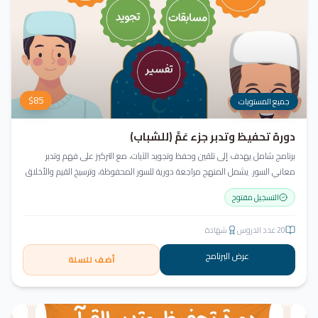
$
85
جميع المستويات
دورة تحفيظ وتدبر جزء عَمَّ (للشباب)
برنامج شامل يهدف إلى تلقين وحفظ وتجويد الآيات، مع التركيز على فهم وتدبر
معاني السور. يشمل المنهج مراجعة دورية للسور المحفوظة، وترسيخ القيم والأخلاق
القرآنية من خلال أنشطة تفاعلية تدعم مهارات القراءة والفهم.
التسجيل مفتوح
20
عدد الدروس
شهادة
عرض البرنامج
أضف للسلة