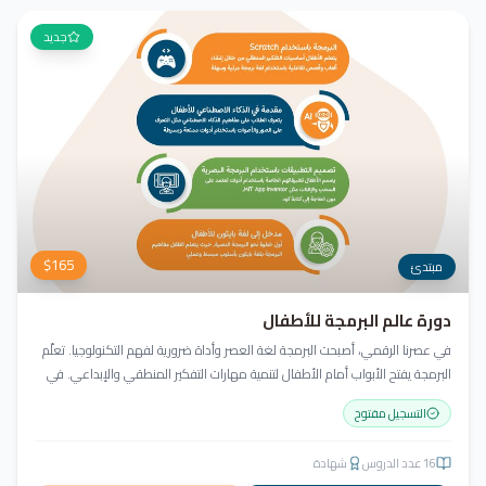
جديد
$
165
مبتدئ
دورة عالم البرمجة للأطفال
في عصرنا الرقمي، أصبحت البرمجة لغة العصر وأداة ضرورية لفهم التكنولوجيا. تعلّم
البرمجة يفتح الأبواب أمام الأطفال لتنمية مهارات التفكير المنطقي والإبداعي. في
أكاديمية جيل العربية، لا يكتفي الطفل بالمشاهدة، بل يبرمج ويصمّم ويبدع مشروعه
التسجيل مفتوح
منذ اليوم الأول!
16
عدد الدروس
شهادة