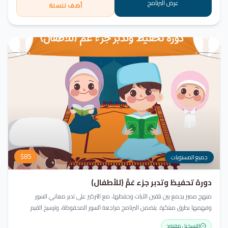
عرض البرنامج
أضف للسلة
$
85
جميع المستويات
دورة تحفيظ وتدبر جزء عَمَّ (للأطفال)
منهج مميز يجمع بين تلقين الآيات وحفظها، مع التركيز على تدبر معاني السور
وفهمها بطرق مبتكرة. يتضمن البرنامج مراجعة السور المحفوظة، وترسيخ القيم
والأخلاق القرآنية، باستخدام أساليب ممتعة وأنشطة تفاعلية لتعزيز القراءة والفهم
التسجيل مفتوح