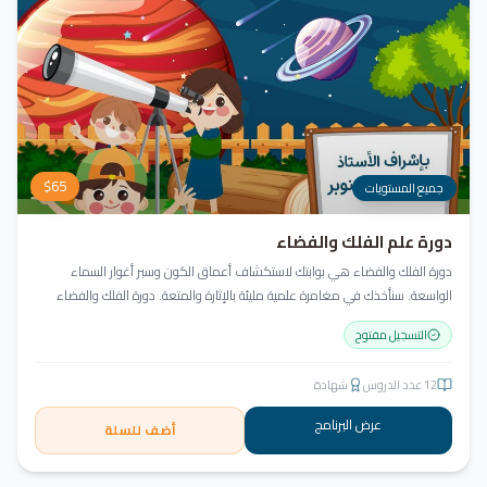
$
65
جميع المستويات
دورة علم الفلك والفضاء
دورة الفلك والفضاء هي بوابتك لاستكشاف أعماق الكون وسبر أغوار السماء
الواسعة. سنأخذك في مغامرة علمية مليئة بالإثارة والمتعة. دورة الفلك والفضاء
ليست مجرد تعليم، بل هي تجربة تنير عقلك وتثري خيالك، لتمنحك رؤية جديدة للكون
التسجيل مفتوح
وتفتح لك آفاقاً لا حدود لها.
12
عدد الدروس
شهادة
عرض البرنامج
أضف للسلة