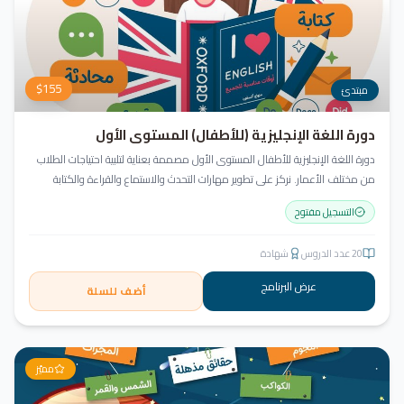
$
155
مبتدئ
دورة اللغة الإنجليزية (للأطفال) المستوى الأول
دورة اللغة الإنجليزية للأطفال المستوى الأول مصممة بعناية لتلبية احتياجات الطلاب
من مختلف الأعمار. نركز على تطوير مهارات التحدث والاستماع والقراءة والكتابة
بأسلوب منهجي يعتمد على أنشطة تفاعلية وأسلوب تعليمي ممتع وفعّال.
التسجيل مفتوح
20
عدد الدروس
شهادة
عرض البرنامج
أضف للسلة
مميّز