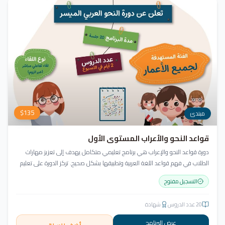
$
135
مبتدئ
قواعد النحو والأعراب المستوى الأول
دورة قواعد النحو والإعراب هي برنامج تعليمي متكامل يهدف إلى تعزيز مهارات
الطلاب في فهم قواعد اللغة العربية وتطبيقها بشكل صحيح. تركز الدورة على تعليم
أساسيات النحو بطريقة سهلة ومبسطة، مع مراعاة تنوع مستويات المتعلمين
التسجيل مفتوح
واحتياجاتهم.
20
عدد الدروس
شهادة
عرض البرنامج