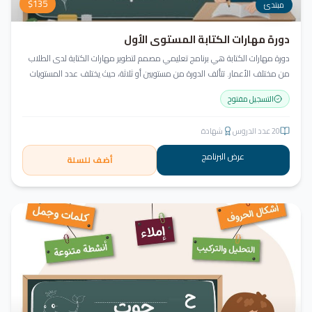
$
135
مبتدئ
دورة مهارات الكتابة المستوى الأول
دورة مهارات الكتابة هي برنامج تعليمي مصمم لتطوير مهارات الكتابة لدى الطلاب
من مختلف الأعمار. تتألف الدورة من مستويين أو ثلاثة، حيث يختلف عدد المستويات
حسب أعمار الطلاب ومهاراتهم الحالية. تتضمن كتابة الحروف وأشكالها، الالتزام
التسجيل مفتوح
بقواعد الخط، وكتابة الكلمات والجمل.
20
عدد الدروس
شهادة
عرض البرنامج
أضف للسلة