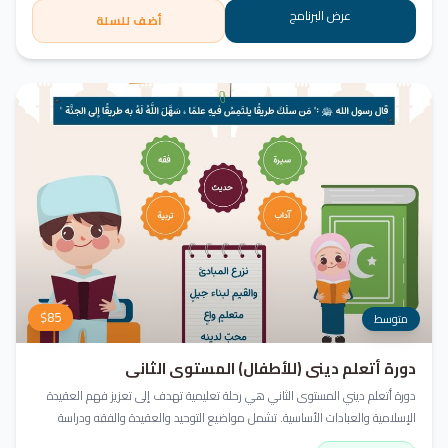
عرض البرنامج
أضف للسلة
$
85
متوسط
دورة أتعلم ديني (للأطفال) المستوى الثاني
دورة أتعلم ديني المستوى الثاني هي رحلة تعليمية تهدف إلى تعزيز فهم العقيدة
الإسلامية والعبادات الأساسية. تشمل مواضيع التوحيد والعقيدة والفقه ودراسة
السيرة النبوية. هدفنا زرع القيم والمبادئ وتربية أبنائنا تربية إيمانية وأخلاقية وعلمية