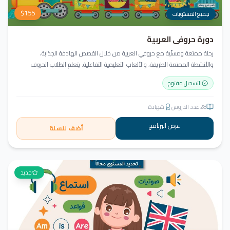
$
155
جميع المستويات
دورة حروفي العربية
رحلة ممتعة ومسلّية مع حروفي العربية من خلال القصص الهادفة الجذابة،
والأنشطة الممتعة الطريفة، والألعاب التعليمية التفاعلية. يتعلم الطلاب الحروف
وأشكالها، التعرف على نمط الكتابة من اليمين إلى اليسار، قراءة كلمات ثلاثية مع
التسجيل مفتوح
الفتحة، وإثراء الحصيلة اللغوية.
28
عدد الدروس
شهادة
عرض البرنامج
أضف للسلة
جديد