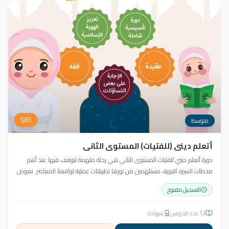
$
85
متوسط
أتعلم ديني (للفتيات) المستوى الثاني
دورة أتعلم ديني للفتيات المستوى الثاني هي رحلة ملهمة نتوقف فيها عند أهم
محطات السيرة النبوية، مستلهمين من نورها تطبيقات عملية لواقعنا المعاصر. نغوص
في أخلاق النبي ﷺ ونسعى للاقتداء به قولاً وفعلاً.
التسجيل مفتوح
12
عدد الدروس
شهادة