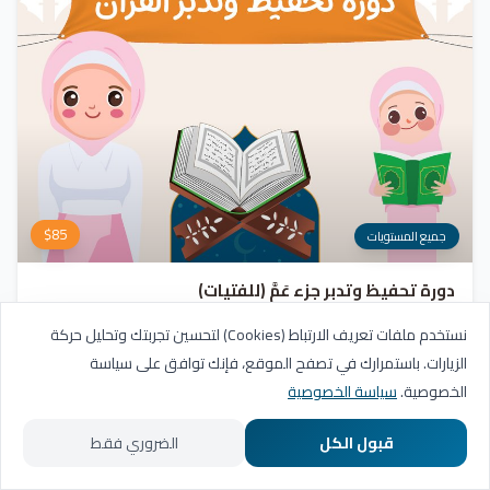
$
85
جميع المستويات
دورة تحفيظ وتدبر جزء عَمَّ (للفتيات)
برنامج شامل يهدف إلى تلقين وحفظ وتجويد الآيات، مع التركيز على فهم وتدبر
نستخدم ملفات تعريف الارتباط (Cookies) لتحسين تجربتك وتحليل حركة
معاني السور. يشمل المنهج مراجعة دورية للسور المحفوظة، وترسيخ القيم والأخلاق
الزيارات. باستمرارك في تصفح الموقع، فإنك توافق على سياسة
القرآنية من خلال أنشطة تفاعلية تدعم مهارات القراءة والفهم.
التسجيل مفتوح
الخصوصية.
سياسة الخصوصية
20
عدد الدروس
شهادة
قبول الكل
الضروري فقط
الرئيسية
المسارات التعليمية
تواصل معنا
حسابي
عرض البرنامج
أضف للسلة