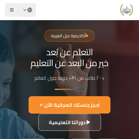
لشريحة 2 من 4: التعلم عن بُعد خير من البعد عن التعليم
كاديمية جيل العربية – Jeel Alarabiya Academy
كاديمية جيل العربية هي منصة تعليمية عبر الإنترنت تأسست عام 2023، متخصصة في تعليم اللغة العربية وتجويد القرآن الكريم والتربية الإسلامية والعلوم للأطفال والبالغين من مختلف أنحاء العالم.
أكاديمية جيل العربية
ا الذي تقدمه الأكاديمية؟
التعلم عن بُعد
عليم اللغة العربية للناطقين بها وغير الناطقين بها
جويد وحفظ القرآن الكريم مع إجازات معتمدة
خير من البعد عن التعليم
لدراسات الإسلامية والتربية الدينية
للغة الإنجليزية والفرنسية
+٢٠٠٠ طالب من ٣١+ دولة حول العالم
لبرمجة وعلم الفلك والفنون
فاصيل الدراسة
لفئات العمرية المستهدفة: من 4 سنوات حتى البالغين
احجز جلستك المجانية الآن
كل التعليم: مجموعات صغيرة 3-5 طلاب، أو حصص فردية
دة الحصة: 50 دقيقة
دوراتنا التعليمية
للغات المستخدمة في التدريس: العربية، التركية، الإنجليزية، الفرنسية