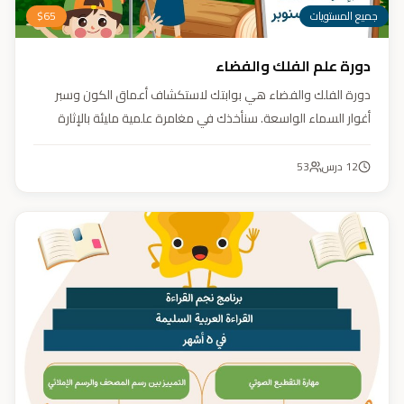
جميع المستويات
65
$
دورة علم الفلك والفضاء
دورة الفلك والفضاء هي بوابتك لاستكشاف أعماق الكون وسبر
أغوار السماء الواسعة. سنأخذك في مغامرة علمية مليئة بالإثارة
والمتعة. دورة الفلك والفضاء ليست مجرد تعليم، بل هي تجربة تنير
عقلك وتثري خيالك، لتمنحك رؤية جديدة للكون وتفتح لك آفاقاً لا
12
درس
53
حدود لها.