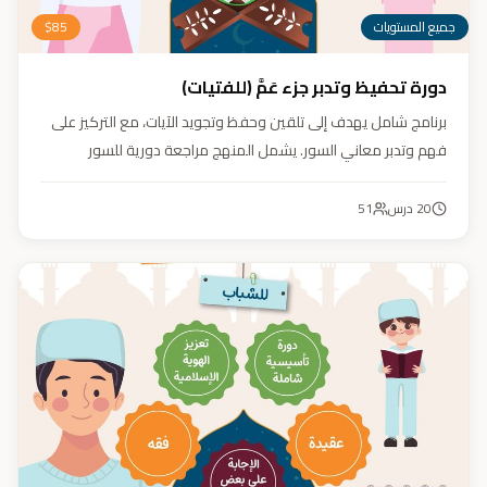
جميع المستويات
85
$
دورة تحفيظ وتدبر جزء عَمَّ (للفتيات)
برنامج شامل يهدف إلى تلقين وحفظ وتجويد الآيات، مع التركيز على
فهم وتدبر معاني السور. يشمل المنهج مراجعة دورية للسور
المحفوظة، وترسيخ القيم والأخلاق القرآنية من خلال أنشطة تفاعلية
تدعم مهارات القراءة والفهم.
20
درس
51