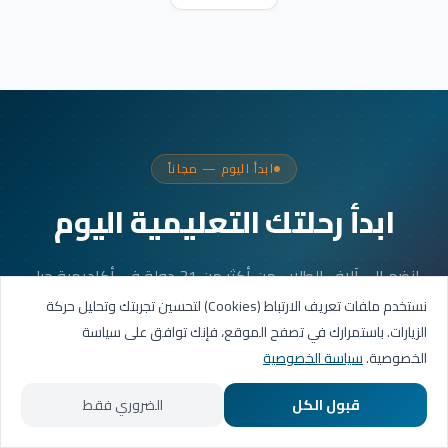
ابدأ اليوم — مجاناً
ابدأ رحلتك التعليمية اليوم
انضم إلى آلاف الطلاب من أكثر من 31 دولة في أكاديمية جيل
العربية. جلستك الأولى مجانية.
نستخدم ملفات تعريف الارتباط (Cookies) لتحسين تجربتك وتحليل حركة
الزيارات. باستمرارك في تصفح الموقع، فإنك توافق على سياسة
الخصوصية.
سياسة الخصوصية
احجز حصتك التجريبية
قبول الكل
الضروري فقط
تواصل عبر واتساب
الرئيسية
المسارات التعليمية
تواصل معنا
حسابي