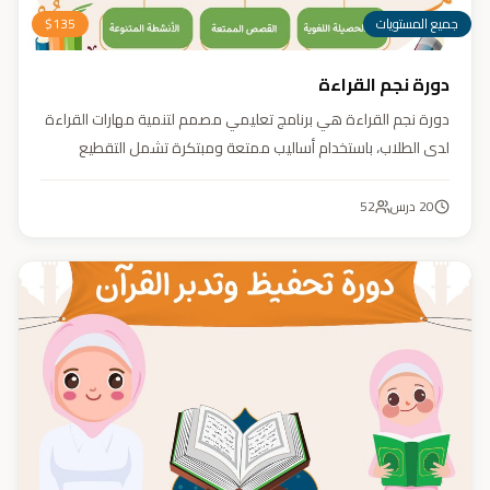
جميع المستويات
135
$
دورة نجم القراءة
دورة نجم القراءة هي برنامج تعليمي مصمم لتنمية مهارات القراءة
لدى الطلاب، باستخدام أساليب ممتعة ومبتكرة تشمل التقطيع
الصوتي، والأنشطة التفاعلية مثل الألعاب والأغاني والمسابقات
والمحادثات. يهدف البرنامج إلى تعزيز قدرات الطلاب في التمييز بين
20
درس
52
رسم المصحف والرسم الإملائي، وتدريبهم على القراءة السريعة.