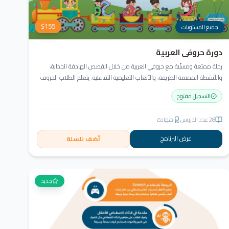
$
155
جميع المستويات
دورة حروفي العربية
رحلة ممتعة ومسلّية مع حروفي العربية من خلال القصص الهادفة الجذابة،
والأنشطة الممتعة الطريفة، والألعاب التعليمية التفاعلية. يتعلم الطلاب الحروف
وأشكالها، التعرف على نمط الكتابة من اليمين إلى اليسار، قراءة كلمات ثلاثية
التسجيل مفتوح
مع الفتحة، وإثراء الحصيلة اللغوية.
28
عدد الدروس
شهادة
عرض البرنامج
أضف للسلة
جديد