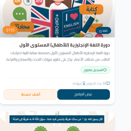
$
155
مبتدئ
دورة اللغة الإنجليزية (للأطفال) المستوى الأول
دورة اللغة الإنجليزية للأطفال المستوى الأول مصممة بعناية لتلبية احتياجات
الطلاب من مختلف الأعمار. نركز على تطوير مهارات التحدث والاستماع والقراءة
والكتابة بأسلوب منهجي يعتمد على أنشطة تفاعلية وأسلوب تعليمي ممتع
التسجيل مفتوح
وفعّال.
20
عدد الدروس
شهادة
عرض البرنامج
أضف للسلة