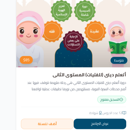
$
85
متوسط
أتعلم ديني (للفتيات) المستوى الثاني
دورة أتعلم ديني للفتيات المستوى الثاني هي رحلة ملهمة نتوقف فيها عند
أهم محطات السيرة النبوية، مستلهمين من نورها تطبيقات عملية لواقعنا
المعاصر. نغوص في أخلاق النبي ﷺ ونسعى للاقتداء به قولاً وفعلاً.
التسجيل مفتوح
12
عدد الدروس
شهادة
عرض البرنامج
أضف للسلة