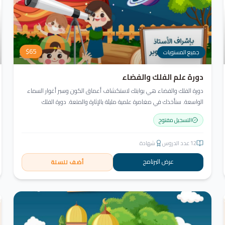
$
65
جميع المستويات
دورة علم الفلك والفضاء
دورة الفلك والفضاء هي بوابتك لاستكشاف أعماق الكون وسبر أغوار السماء
الواسعة. سنأخذك في مغامرة علمية مليئة بالإثارة والمتعة. دورة الفلك
والفضاء ليست مجرد تعليم، بل هي تجربة تنير عقلك وتثري خيالك، لتمنحك رؤية
التسجيل مفتوح
جديدة للكون وتفتح لك آفاقاً لا حدود لها.
12
عدد الدروس
شهادة
عرض البرنامج
أضف للسلة