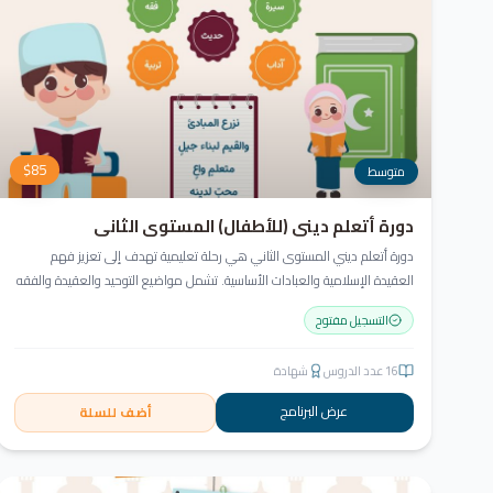
$
85
متوسط
دورة أتعلم ديني (للأطفال) المستوى الثاني
دورة أتعلم ديني المستوى الثاني هي رحلة تعليمية تهدف إلى تعزيز فهم
العقيدة الإسلامية والعبادات الأساسية. تشمل مواضيع التوحيد والعقيدة والفقه
ودراسة السيرة النبوية. هدفنا زرع القيم والمبادئ وتربية أبنائنا تربية إيمانية وأخلاقية
التسجيل مفتوح
وعلمية ونفسية واجتماعية.
16
عدد الدروس
شهادة
عرض البرنامج
أضف للسلة