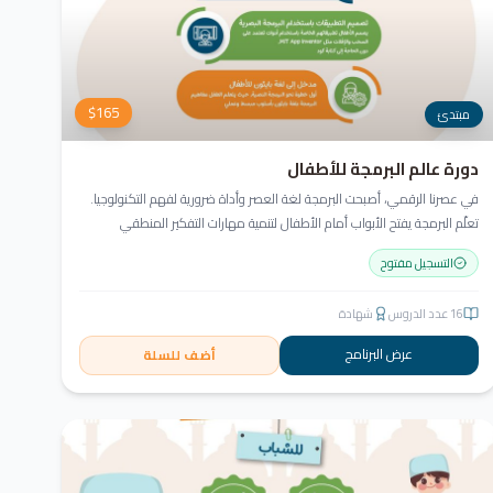
$
165
مبتدئ
دورة عالم البرمجة للأطفال
في عصرنا الرقمي، أصبحت البرمجة لغة العصر وأداة ضرورية لفهم التكنولوجيا.
تعلّم البرمجة يفتح الأبواب أمام الأطفال لتنمية مهارات التفكير المنطقي
والإبداعي. في أكاديمية جيل العربية، لا يكتفي الطفل بالمشاهدة، بل يبرمج
التسجيل مفتوح
ويصمّم ويبدع مشروعه منذ اليوم الأول!
16
عدد الدروس
شهادة
عرض البرنامج
أضف للسلة