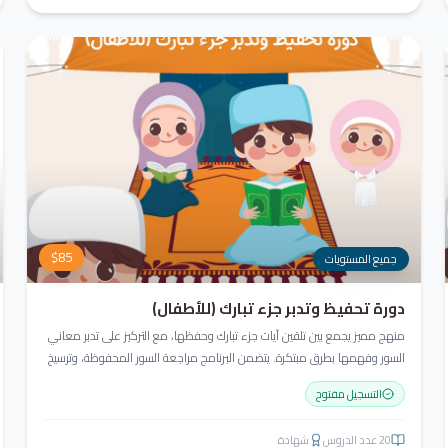
$
85
جميع المستويات
دورة تحفيظ وتدبر جزء تبارك (للأطفال)
منهج مميز يجمع بين تلقين آيات جزء تبارك وحفظها، مع التركيز على تدبر معاني
السور وفهمها بطرق مبتكرة. يتضمن البرنامج مراجعة السور المحفوظة، وترسيخ
القيم والأخلاق القرآنية، باستخدام أساليب ممتعة وأنشطة تفاعلية لتعزيز القراءة
التسجيل مفتوح
والفهم وترغيب الأطفال في تعلّم القرآن الكريم.
20
عدد الدروس
شهادة