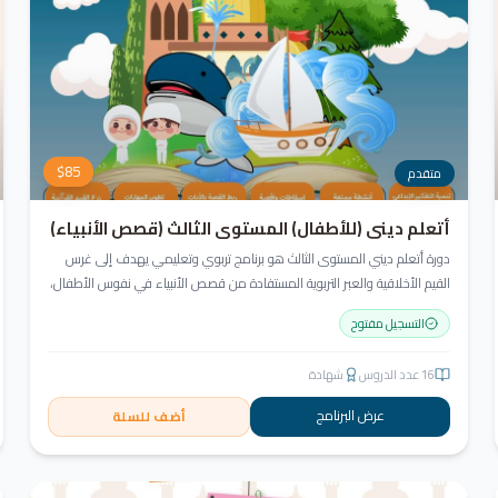
$
85
متقدم
أتعلم ديني (للأطفال) المستوى الثالث (قصص الأنبياء)
دورة أتعلم ديني المستوى الثالث هو برنامج تربوي وتعليمي يهدف إلى غرس
القيم الأخلاقية والعبر التربوية المستفادة من قصص الأنبياء في نفوس الأطفال،
مع إسقاط هذه القيم على واقع حياتهم اليومية. يتم تقديم القصص بأسلوب
التسجيل مفتوح
مشوق وجذاب يناسب أعمار الطلاب ويشجعهم على التفكير النقدي والإبداعي.
16
عدد الدروس
شهادة
عرض البرنامج
أضف للسلة