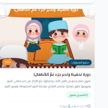
$
85
جميع المستويات
دورة تحفيظ وتدبر جزء عَمَّ (للأطفال)
منهج مميز يجمع بين تلقين الآيات وحفظها، مع التركيز على تدبر معاني السور
وفهمها بطرق مبتكرة. يتضمن البرنامج مراجعة السور المحفوظة، وترسيخ القيم
والأخلاق القرآنية، باستخدام أساليب ممتعة وأنشطة تفاعلية لتعزيز القراءة
التسجيل مفتوح
والفهم وترغيب الأطفال في تعلّم القرآن الكريم.
20
عدد الدروس
شهادة