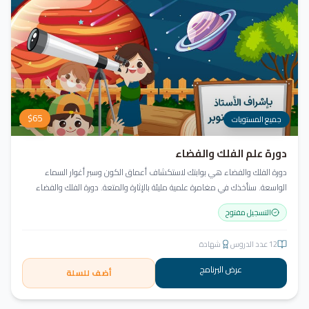
$
65
جميع المستويات
دورة علم الفلك والفضاء
دورة الفلك والفضاء هي بوابتك لاستكشاف أعماق الكون وسبر أغوار السماء
الواسعة. سنأخذك في مغامرة علمية مليئة بالإثارة والمتعة. دورة الفلك والفضاء
ليست مجرد تعليم، بل هي تجربة تنير عقلك وتثري خيالك، لتمنحك رؤية جديدة للكون
التسجيل مفتوح
وتفتح لك آفاقاً لا حدود لها.
12
عدد الدروس
شهادة
عرض البرنامج
أضف للسلة