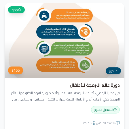
جديد
$
165
مبتدئ
دورة عالم البرمجة للأطفال
في عصرنا الرقمي، أصبحت البرمجة لغة العصر وأداة ضرورية لفهم التكنولوجيا. تعلّم
البرمجة يفتح الأبواب أمام الأطفال لتنمية مهارات التفكير المنطقي والإبداعي. في
أكاديمية جيل العربية، لا يكتفي الطفل بالمشاهدة، بل يبرمج ويصمّم ويبدع مشروعه
التسجيل مفتوح
منذ اليوم الأول!
16
عدد الدروس
شهادة