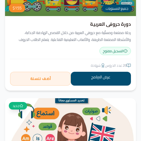
$
155
جميع المستويات
دورة حروفي العربية
رحلة ممتعة ومسلّية مع حروفي العربية من خلال القصص الهادفة الجذابة،
والأنشطة الممتعة الطريفة، والألعاب التعليمية التفاعلية. يتعلم الطلاب الحروف
وأشكالها، التعرف على نمط الكتابة من اليمين إلى اليسار، قراءة كلمات ثلاثية مع
التسجيل مفتوح
الفتحة، وإثراء الحصيلة اللغوية.
28
عدد الدروس
شهادة
عرض البرنامج
أضف للسلة
جديد