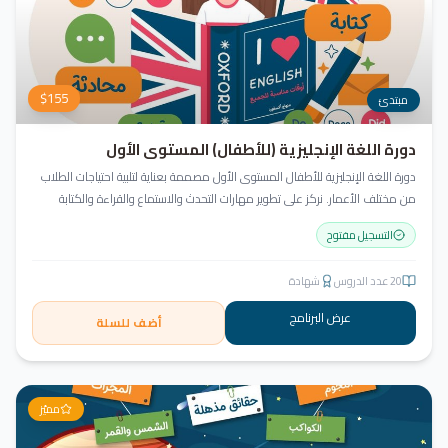
$
155
مبتدئ
دورة اللغة الإنجليزية (للأطفال) المستوى الأول
دورة اللغة الإنجليزية للأطفال المستوى الأول مصممة بعناية لتلبية احتياجات الطلاب
من مختلف الأعمار. نركز على تطوير مهارات التحدث والاستماع والقراءة والكتابة
بأسلوب منهجي يعتمد على أنشطة تفاعلية وأسلوب تعليمي ممتع وفعّال.
التسجيل مفتوح
20
عدد الدروس
شهادة
عرض البرنامج
أضف للسلة
مميّز