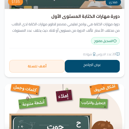
$
135
مبتدئ
دورة مهارات الكتابة المستوى الأول
دورة مهارات الكتابة هي برنامج تعليمي مصمم لتطوير مهارات الكتابة لدى الطلاب
من مختلف الأعمار. تتألف الدورة من مستويين أو ثلاثة، حيث يختلف عدد المستويات
حسب أعمار الطلاب ومهاراتهم الحالية. تتضمن كتابة الحروف وأشكالها، الالتزام
التسجيل مفتوح
بقواعد الخط، وكتابة الكلمات والجمل.
20
عدد الدروس
شهادة
عرض البرنامج
أضف للسلة