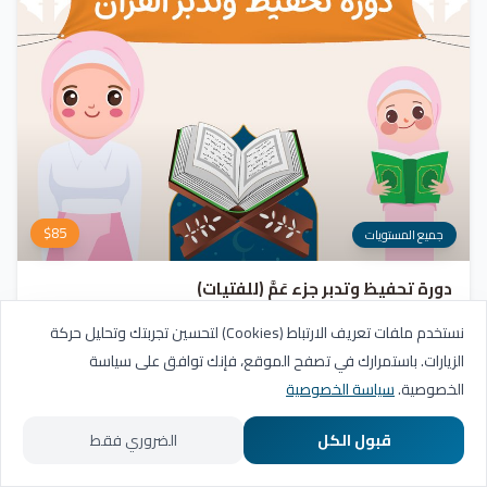
$
85
جميع المستويات
دورة تحفيظ وتدبر جزء عَمَّ (للفتيات)
برنامج شامل يهدف إلى تلقين وحفظ وتجويد الآيات، مع التركيز على فهم وتدبر
نستخدم ملفات تعريف الارتباط (Cookies) لتحسين تجربتك وتحليل حركة
معاني السور. يشمل المنهج مراجعة دورية للسور المحفوظة، وترسيخ القيم والأخلاق
الزيارات. باستمرارك في تصفح الموقع، فإنك توافق على سياسة
القرآنية من خلال أنشطة تفاعلية تدعم مهارات القراءة والفهم.
التسجيل مفتوح
الخصوصية.
سياسة الخصوصية
20
عدد الدروس
شهادة
قبول الكل
الضروري فقط
الرئيسية
المسارات التعليمية
تواصل معنا
حسابي
عرض البرنامج
أضف للسلة