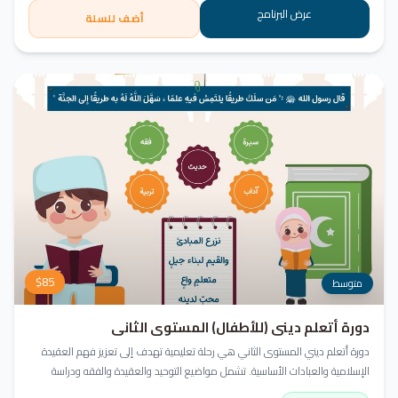
عرض البرنامج
أضف للسلة
$
85
متوسط
دورة أتعلم ديني (للأطفال) المستوى الثاني
دورة أتعلم ديني المستوى الثاني هي رحلة تعليمية تهدف إلى تعزيز فهم العقيدة
الإسلامية والعبادات الأساسية. تشمل مواضيع التوحيد والعقيدة والفقه ودراسة
السيرة النبوية. هدفنا زرع القيم والمبادئ وتربية أبنائنا تربية إيمانية وأخلاقية وعلمية