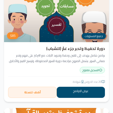
$
85
جميع المستويات
دورة تحفيظ وتدبر جزء عَمَّ (للشباب)
برنامج شامل يهدف إلى تلقين وحفظ وتجويد الآيات، مع التركيز على فهم وتدبر
معاني السور. يشمل المنهج مراجعة دورية للسور المحفوظة، وترسيخ القيم والأخلاق
القرآنية من خلال أنشطة تفاعلية تدعم مهارات القراءة والفهم.
التسجيل مفتوح
20
عدد الدروس
شهادة
عرض البرنامج
أضف للسلة