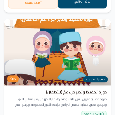
عرض البرنامج
أضف للسلة
$
85
جميع المستويات
دورة تحفيظ وتدبر جزء عَمَّ (للأطفال)
منهج مميز يجمع بين تلقين الآيات وحفظها، مع التركيز على تدبر معاني السور
وفهمها بطرق مبتكرة. يتضمن البرنامج مراجعة السور المحفوظة، وترسيخ القيم
والأخلاق القرآنية، باستخدام أساليب ممتعة وأنشطة تفاعلية لتعزيز القراءة والفهم
التسجيل مفتوح