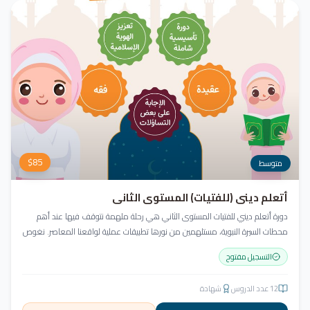
$
85
متوسط
أتعلم ديني (للفتيات) المستوى الثاني
دورة أتعلم ديني للفتيات المستوى الثاني هي رحلة ملهمة نتوقف فيها عند أهم
محطات السيرة النبوية، مستلهمين من نورها تطبيقات عملية لواقعنا المعاصر. نغوص
في أخلاق النبي ﷺ ونسعى للاقتداء به قولاً وفعلاً.
التسجيل مفتوح
12
عدد الدروس
شهادة