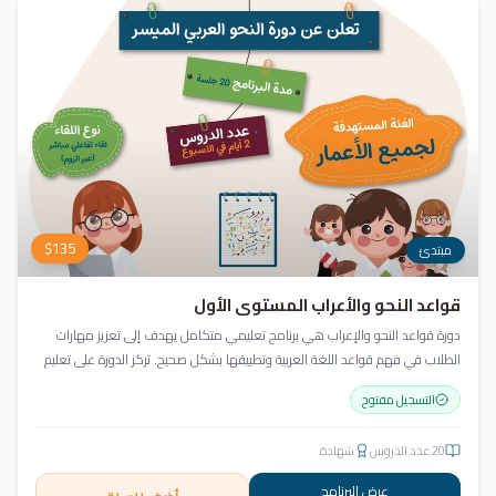
$
135
مبتدئ
قواعد النحو والأعراب المستوى الأول
دورة قواعد النحو والإعراب هي برنامج تعليمي متكامل يهدف إلى تعزيز مهارات
الطلاب في فهم قواعد اللغة العربية وتطبيقها بشكل صحيح. تركز الدورة على تعليم
أساسيات النحو بطريقة سهلة ومبسطة، مع مراعاة تنوع مستويات المتعلمين
التسجيل مفتوح
واحتياجاتهم.
20
عدد الدروس
شهادة
عرض البرنامج