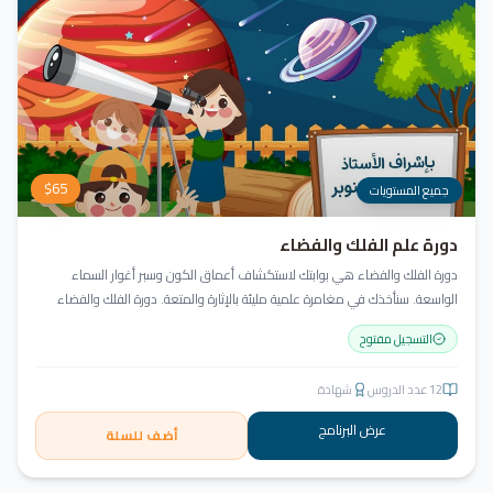
$
65
جميع المستويات
دورة علم الفلك والفضاء
دورة الفلك والفضاء هي بوابتك لاستكشاف أعماق الكون وسبر أغوار السماء
الواسعة. سنأخذك في مغامرة علمية مليئة بالإثارة والمتعة. دورة الفلك والفضاء
ليست مجرد تعليم، بل هي تجربة تنير عقلك وتثري خيالك، لتمنحك رؤية جديدة للكون
التسجيل مفتوح
وتفتح لك آفاقاً لا حدود لها.
12
عدد الدروس
شهادة
عرض البرنامج
أضف للسلة