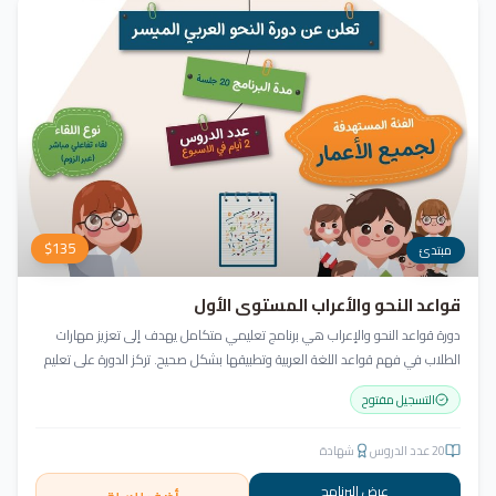
$
135
مبتدئ
قواعد النحو والأعراب المستوى الأول
دورة قواعد النحو والإعراب هي برنامج تعليمي متكامل يهدف إلى تعزيز مهارات
الطلاب في فهم قواعد اللغة العربية وتطبيقها بشكل صحيح. تركز الدورة على تعليم
أساسيات النحو بطريقة سهلة ومبسطة، مع مراعاة تنوع مستويات المتعلمين
التسجيل مفتوح
واحتياجاتهم.
20
عدد الدروس
شهادة
عرض البرنامج