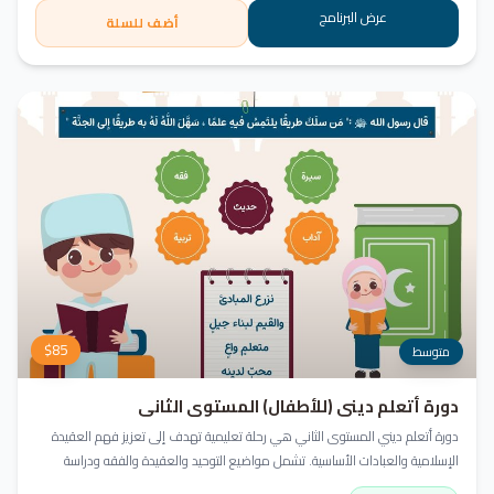
عرض البرنامج
أضف للسلة
$
85
متوسط
دورة أتعلم ديني (للأطفال) المستوى الثاني
دورة أتعلم ديني المستوى الثاني هي رحلة تعليمية تهدف إلى تعزيز فهم العقيدة
الإسلامية والعبادات الأساسية. تشمل مواضيع التوحيد والعقيدة والفقه ودراسة
السيرة النبوية. هدفنا زرع القيم والمبادئ وتربية أبنائنا تربية إيمانية وأخلاقية وعلمية