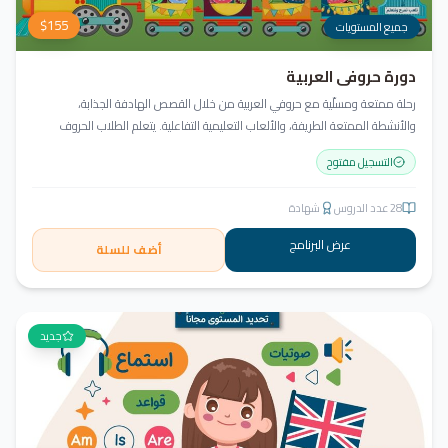
$
155
جميع المستويات
دورة حروفي العربية
رحلة ممتعة ومسلّية مع حروفي العربية من خلال القصص الهادفة الجذابة،
والأنشطة الممتعة الطريفة، والألعاب التعليمية التفاعلية. يتعلم الطلاب الحروف
وأشكالها، التعرف على نمط الكتابة من اليمين إلى اليسار، قراءة كلمات ثلاثية مع
التسجيل مفتوح
الفتحة، وإثراء الحصيلة اللغوية.
28
عدد الدروس
شهادة
عرض البرنامج
أضف للسلة
جديد