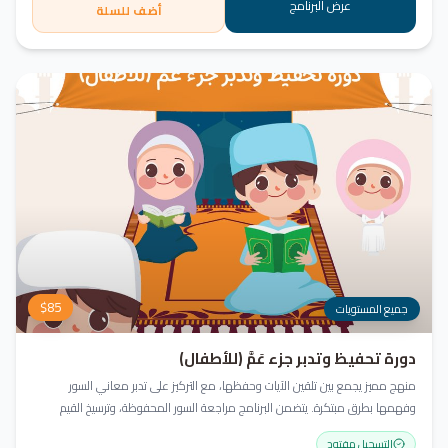
عرض البرنامج
أضف للسلة
$
85
جميع المستويات
دورة تحفيظ وتدبر جزء عَمَّ (للأطفال)
منهج مميز يجمع بين تلقين الآيات وحفظها، مع التركيز على تدبر معاني السور
وفهمها بطرق مبتكرة. يتضمن البرنامج مراجعة السور المحفوظة، وترسيخ القيم
والأخلاق القرآنية، باستخدام أساليب ممتعة وأنشطة تفاعلية لتعزيز القراءة والفهم
التسجيل مفتوح