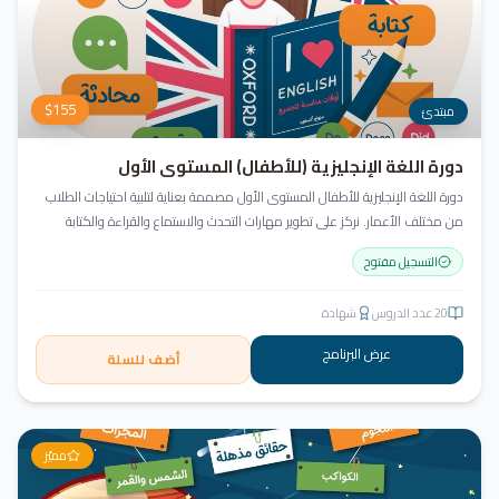
$
155
مبتدئ
دورة اللغة الإنجليزية (للأطفال) المستوى الأول
دورة اللغة الإنجليزية للأطفال المستوى الأول مصممة بعناية لتلبية احتياجات الطلاب
من مختلف الأعمار. نركز على تطوير مهارات التحدث والاستماع والقراءة والكتابة
بأسلوب منهجي يعتمد على أنشطة تفاعلية وأسلوب تعليمي ممتع وفعّال.
التسجيل مفتوح
20
عدد الدروس
شهادة
عرض البرنامج
أضف للسلة
مميّز