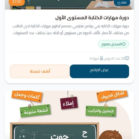
$
135
مبتدئ
دورة مهارات الكتابة المستوى الأول
دورة مهارات الكتابة هي برنامج تعليمي مصمم لتطوير مهارات الكتابة لدى الطلاب
من مختلف الأعمار. تتألف الدورة من مستويين أو ثلاثة، حيث يختلف عدد المستويات
حسب أعمار الطلاب ومهاراتهم الحالية. تتضمن كتابة الحروف وأشكالها، الالتزام
التسجيل مفتوح
بقواعد الخط، وكتابة الكلمات والجمل.
20
عدد الدروس
شهادة
عرض البرنامج
أضف للسلة