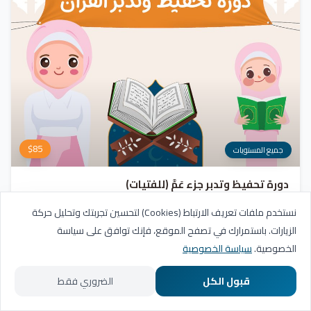
$
85
جميع المستويات
دورة تحفيظ وتدبر جزء عَمَّ (للفتيات)
برنامج شامل يهدف إلى تلقين وحفظ وتجويد الآيات، مع التركيز على فهم وتدبر
نستخدم ملفات تعريف الارتباط (Cookies) لتحسين تجربتك وتحليل حركة
معاني السور. يشمل المنهج مراجعة دورية للسور المحفوظة، وترسيخ القيم والأخلاق
الزيارات. باستمرارك في تصفح الموقع، فإنك توافق على سياسة
القرآنية من خلال أنشطة تفاعلية تدعم مهارات القراءة والفهم.
التسجيل مفتوح
الخصوصية.
سياسة الخصوصية
20
عدد الدروس
شهادة
قبول الكل
الضروري فقط
الرئيسية
المسارات التعليمية
تواصل معنا
حسابي
عرض البرنامج
أضف للسلة