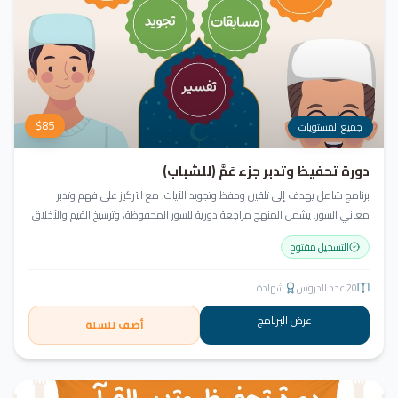
$
85
جميع المستويات
دورة تحفيظ وتدبر جزء عَمَّ (للشباب)
برنامج شامل يهدف إلى تلقين وحفظ وتجويد الآيات، مع التركيز على فهم وتدبر
معاني السور. يشمل المنهج مراجعة دورية للسور المحفوظة، وترسيخ القيم والأخلاق
القرآنية من خلال أنشطة تفاعلية تدعم مهارات القراءة والفهم.
التسجيل مفتوح
20
عدد الدروس
شهادة
عرض البرنامج
أضف للسلة