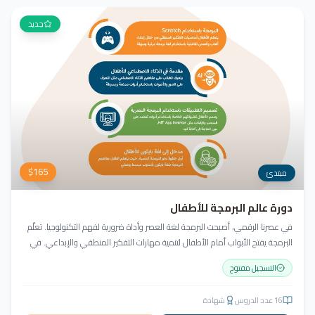
جديد
$
165
مبتدئ
دورة عالم البرمجة للأطفال
في عصرنا الرقمي، أصبحت البرمجة لغة العصر وأداة ضرورية لفهم التكنولوجيا. تعلّم
البرمجة يفتح الأبواب أمام الأطفال لتنمية مهارات التفكير المنطقي والإبداعي. في
أكاديمية جيل العربية، لا يكتفي الطفل بالمشاهدة، بل يبرمج ويصمّم ويبدع مشروعه
التسجيل مفتوح
منذ اليوم الأول!
16
عدد الدروس
شهادة