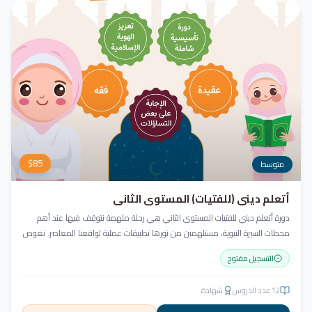
$
85
متوسط
أتعلم ديني (للفتيات) المستوى الثاني
دورة أتعلم ديني للفتيات المستوى الثاني هي رحلة ملهمة نتوقف فيها عند أهم
محطات السيرة النبوية، مستلهمين من نورها تطبيقات عملية لواقعنا المعاصر. نغوص
في أخلاق النبي ﷺ ونسعى للاقتداء به قولاً وفعلاً.
التسجيل مفتوح
12
عدد الدروس
شهادة