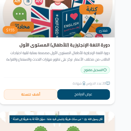
$
155
مبتدئ
دورة اللغة الإنجليزية (للأطفال) المستوى الأول
دورة اللغة الإنجليزية للأطفال المستوى الأول مصممة بعناية لتلبية احتياجات
الطلاب من مختلف الأعمار. نركز على تطوير مهارات التحدث والاستماع والقراءة
والكتابة بأسلوب منهجي يعتمد على أنشطة تفاعلية وأسلوب تعليمي ممتع
التسجيل مفتوح
وفعّال.
20
عدد الدروس
شهادة
عرض البرنامج
أضف للسلة