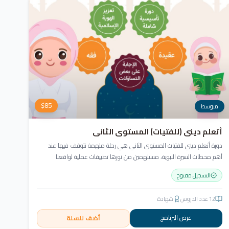
$
85
متوسط
أتعلم ديني (للفتيات) المستوى الثاني
دورة أتعلم ديني للفتيات المستوى الثاني هي رحلة ملهمة نتوقف فيها عند
أهم محطات السيرة النبوية، مستلهمين من نورها تطبيقات عملية لواقعنا
المعاصر. نغوص في أخلاق النبي ﷺ ونسعى للاقتداء به قولاً وفعلاً.
التسجيل مفتوح
12
عدد الدروس
شهادة
عرض البرنامج
أضف للسلة