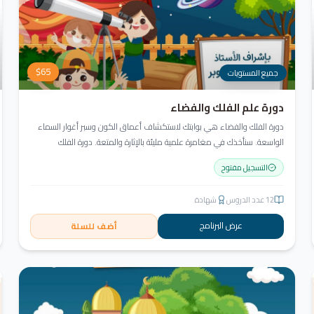
$
65
جميع المستويات
دورة علم الفلك والفضاء
دورة الفلك والفضاء هي بوابتك لاستكشاف أعماق الكون وسبر أغوار السماء
الواسعة. سنأخذك في مغامرة علمية مليئة بالإثارة والمتعة. دورة الفلك
والفضاء ليست مجرد تعليم، بل هي تجربة تنير عقلك وتثري خيالك، لتمنحك رؤية
التسجيل مفتوح
جديدة للكون وتفتح لك آفاقاً لا حدود لها.
12
عدد الدروس
شهادة
عرض البرنامج
أضف للسلة