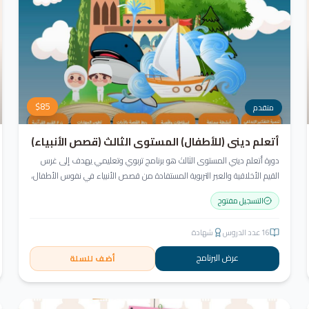
$
85
متقدم
أتعلم ديني (للأطفال) المستوى الثالث (قصص الأنبياء)
دورة أتعلم ديني المستوى الثالث هو برنامج تربوي وتعليمي يهدف إلى غرس
القيم الأخلاقية والعبر التربوية المستفادة من قصص الأنبياء في نفوس الأطفال،
مع إسقاط هذه القيم على واقع حياتهم اليومية. يتم تقديم القصص بأسلوب
التسجيل مفتوح
مشوق وجذاب يناسب أعمار الطلاب ويشجعهم على التفكير النقدي والإبداعي.
16
عدد الدروس
شهادة
عرض البرنامج
أضف للسلة