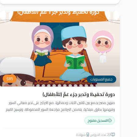
$
85
جميع المستويات
دورة تحفيظ وتدبر جزء عَمَّ (للأطفال)
منهج مميز يجمع بين تلقين الآيات وحفظها، مع التركيز على تدبر معاني السور
وفهمها بطرق مبتكرة. يتضمن البرنامج مراجعة السور المحفوظة، وترسيخ القيم
والأخلاق القرآنية، باستخدام أساليب ممتعة وأنشطة تفاعلية لتعزيز القراءة
التسجيل مفتوح
والفهم وترغيب الأطفال في تعلّم القرآن الكريم.
20
عدد الدروس
شهادة