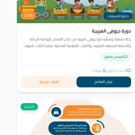
$
155
جميع المستويات
دورة حروفي العربية
رحلة ممتعة ومسلّية مع حروفي العربية من خلال القصص الهادفة الجذابة،
والأنشطة الممتعة الطريفة، والألعاب التعليمية التفاعلية. يتعلم الطلاب الحروف
وأشكالها، التعرف على نمط الكتابة من اليمين إلى اليسار، قراءة كلمات ثلاثية
التسجيل مفتوح
مع الفتحة، وإثراء الحصيلة اللغوية.
28
عدد الدروس
شهادة
عرض البرنامج
أضف للسلة
جديد