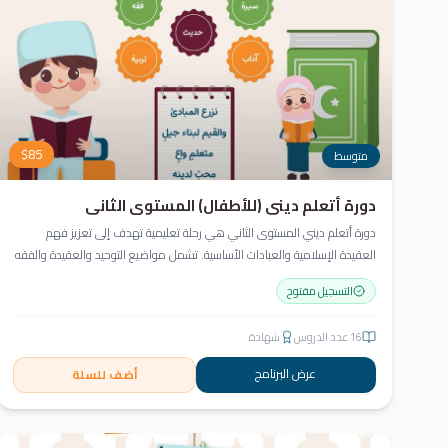
$
85
متوسط
دورة أتعلم ديني (للأطفال) المستوى الثاني
دورة أتعلم ديني المستوى الثاني هي رحلة تعليمية تهدف إلى تعزيز فهم
العقيدة الإسلامية والعبادات الأساسية. تشمل مواضيع التوحيد والعقيدة والفقه
ودراسة السيرة النبوية. هدفنا زرع القيم والمبادئ وتربية أبنائنا تربية إيمانية وأخلاقية
التسجيل مفتوح
وعلمية ونفسية واجتماعية.
16
عدد الدروس
شهادة
عرض البرنامج
أضف للسلة