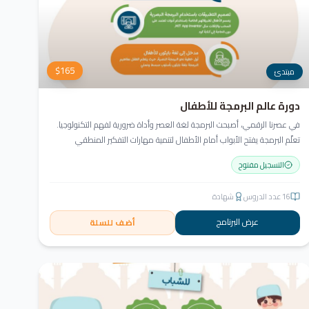
$
165
مبتدئ
دورة عالم البرمجة للأطفال
في عصرنا الرقمي، أصبحت البرمجة لغة العصر وأداة ضرورية لفهم التكنولوجيا.
تعلّم البرمجة يفتح الأبواب أمام الأطفال لتنمية مهارات التفكير المنطقي
والإبداعي. في أكاديمية جيل العربية، لا يكتفي الطفل بالمشاهدة، بل يبرمج
التسجيل مفتوح
ويصمّم ويبدع مشروعه منذ اليوم الأول!
16
عدد الدروس
شهادة
عرض البرنامج
أضف للسلة