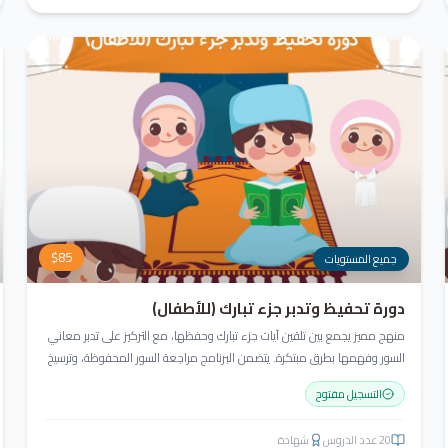
$
85
جميع المستويات
دورة تحفيظ وتدبر جزء تبارك (للأطفال)
منهج مميز يجمع بين تلقين آيات جزء تبارك وحفظها، مع التركيز على تدبر معاني
السور وفهمها بطرق مبتكرة. يتضمن البرنامج مراجعة السور المحفوظة، وترسيخ
القيم والأخلاق القرآنية، باستخدام أساليب ممتعة وأنشطة تفاعلية لتعزيز القراءة
التسجيل مفتوح
والفهم وترغيب الأطفال في تعلّم القرآن الكريم.
20
عدد الدروس
شهادة