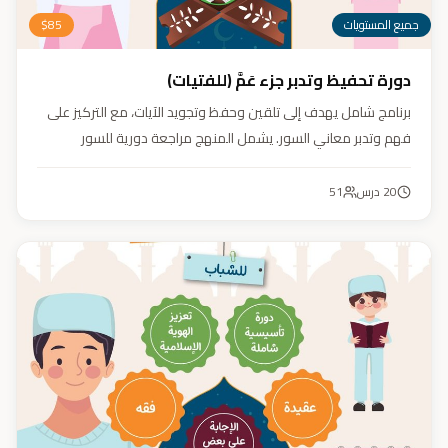
جميع المستويات
85
$
دورة تحفيظ وتدبر جزء عَمَّ (للفتيات)
برنامج شامل يهدف إلى تلقين وحفظ وتجويد الآيات، مع التركيز على
فهم وتدبر معاني السور. يشمل المنهج مراجعة دورية للسور
المحفوظة، وترسيخ القيم والأخلاق القرآنية من خلال أنشطة تفاعلية
تدعم مهارات القراءة والفهم.
20
درس
51