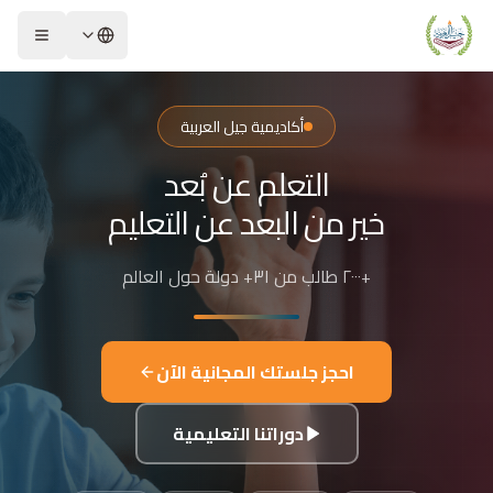
لشريحة 2 من 4: التعلم عن بُعد خير من البعد عن التعليم
كاديمية جيل العربية – Jeel Alarabiya Academy
كاديمية جيل العربية هي منصة تعليمية عبر الإنترنت تأسست عام 2023، متخصصة في تعليم اللغة العربية وتجويد القرآن الكريم والتربية الإسلامية والعلوم للأطفال والبالغين من مختلف أنحاء العالم.
أكاديمية جيل العربية
ا الذي تقدمه الأكاديمية؟
التعلم عن بُعد
عليم اللغة العربية للناطقين بها وغير الناطقين بها
جويد وحفظ القرآن الكريم مع إجازات معتمدة
خير من البعد عن التعليم
لدراسات الإسلامية والتربية الدينية
للغة الإنجليزية والفرنسية
+٢٠٠٠ طالب من ٣١+ دولة حول العالم
لبرمجة وعلم الفلك والفنون
فاصيل الدراسة
لفئات العمرية المستهدفة: من 4 سنوات حتى البالغين
احجز جلستك المجانية الآن
كل التعليم: مجموعات صغيرة 3-5 طلاب، أو حصص فردية
دة الحصة: 50 دقيقة
دوراتنا التعليمية
للغات المستخدمة في التدريس: العربية، التركية، الإنجليزية، الفرنسية