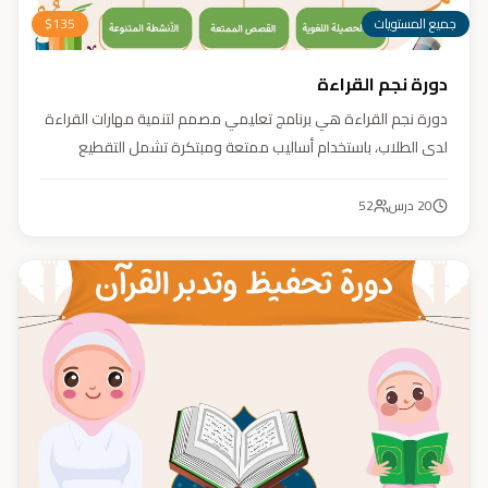
جميع المستويات
135
$
دورة نجم القراءة
دورة نجم القراءة هي برنامج تعليمي مصمم لتنمية مهارات القراءة
لدى الطلاب، باستخدام أساليب ممتعة ومبتكرة تشمل التقطيع
الصوتي، والأنشطة التفاعلية مثل الألعاب والأغاني والمسابقات
والمحادثات. يهدف البرنامج إلى تعزيز قدرات الطلاب في التمييز بين
20
درس
52
رسم المصحف والرسم الإملائي، وتدريبهم على القراءة السريعة.