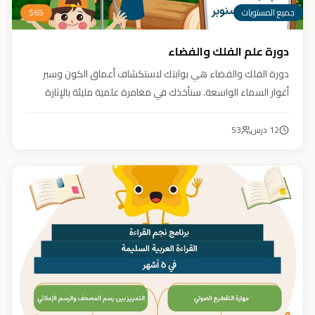
جميع المستويات
65
$
دورة علم الفلك والفضاء
دورة الفلك والفضاء هي بوابتك لاستكشاف أعماق الكون وسبر
أغوار السماء الواسعة. سنأخذك في مغامرة علمية مليئة بالإثارة
والمتعة. دورة الفلك والفضاء ليست مجرد تعليم، بل هي تجربة تنير
عقلك وتثري خيالك، لتمنحك رؤية جديدة للكون وتفتح لك آفاقاً لا
12
درس
53
حدود لها.