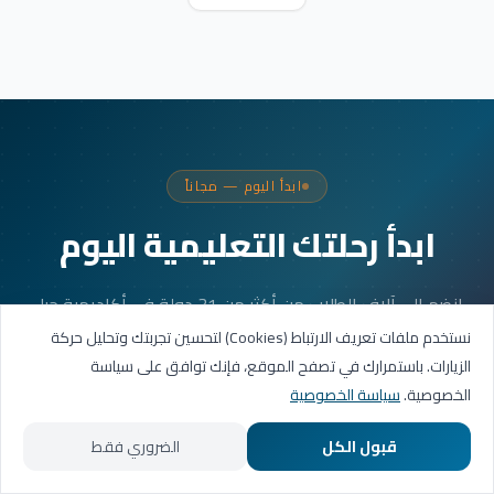
ابدأ اليوم — مجاناً
ابدأ رحلتك التعليمية اليوم
انضم إلى آلاف الطلاب من أكثر من 31 دولة في أكاديمية جيل
العربية. جلستك الأولى مجانية.
نستخدم ملفات تعريف الارتباط (Cookies) لتحسين تجربتك وتحليل حركة
الزيارات. باستمرارك في تصفح الموقع، فإنك توافق على سياسة
الخصوصية.
سياسة الخصوصية
احجز حصتك التجريبية
قبول الكل
الضروري فقط
تواصل عبر واتساب
الرئيسية
المسارات التعليمية
تواصل معنا
حسابي