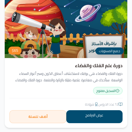
$
65
جميع المستويات
دورة علم الفلك والفضاء
دورة الفلك والفضاء هي بوابتك لاستكشاف أعماق الكون وسبر أغوار السماء
الواسعة. سنأخذك في مغامرة علمية مليئة بالإثارة والمتعة. دورة الفلك والفضاء
ليست مجرد تعليم، بل هي تجربة تنير عقلك وتثري خيالك، لتمنحك رؤية جديدة للكون
التسجيل مفتوح
وتفتح لك آفاقاً لا حدود لها.
12
عدد الدروس
شهادة
عرض البرنامج
أضف للسلة