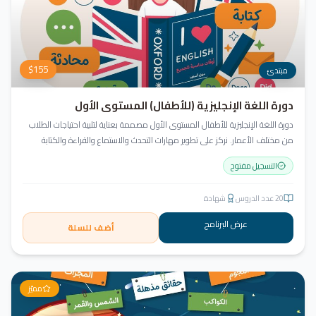
$
155
مبتدئ
دورة اللغة الإنجليزية (للأطفال) المستوى الأول
دورة اللغة الإنجليزية للأطفال المستوى الأول مصممة بعناية لتلبية احتياجات الطلاب
من مختلف الأعمار. نركز على تطوير مهارات التحدث والاستماع والقراءة والكتابة
بأسلوب منهجي يعتمد على أنشطة تفاعلية وأسلوب تعليمي ممتع وفعّال.
التسجيل مفتوح
20
عدد الدروس
شهادة
عرض البرنامج
أضف للسلة
مميّز