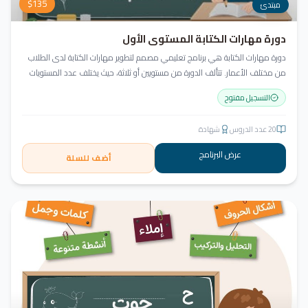
$
135
مبتدئ
دورة مهارات الكتابة المستوى الأول
دورة مهارات الكتابة هي برنامج تعليمي مصمم لتطوير مهارات الكتابة لدى الطلاب
من مختلف الأعمار. تتألف الدورة من مستويين أو ثلاثة، حيث يختلف عدد المستويات
حسب أعمار الطلاب ومهاراتهم الحالية. تتضمن كتابة الحروف وأشكالها، الالتزام
التسجيل مفتوح
بقواعد الخط، وكتابة الكلمات والجمل.
20
عدد الدروس
شهادة
عرض البرنامج
أضف للسلة