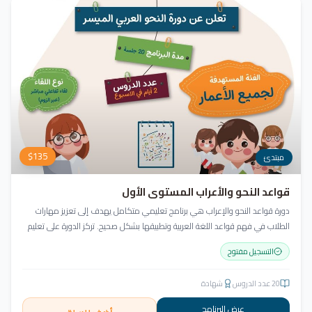
$
135
مبتدئ
قواعد النحو والأعراب المستوى الأول
دورة قواعد النحو والإعراب هي برنامج تعليمي متكامل يهدف إلى تعزيز مهارات
الطلاب في فهم قواعد اللغة العربية وتطبيقها بشكل صحيح. تركز الدورة على تعليم
أساسيات النحو بطريقة سهلة ومبسطة، مع مراعاة تنوع مستويات المتعلمين
التسجيل مفتوح
واحتياجاتهم.
20
عدد الدروس
شهادة
عرض البرنامج