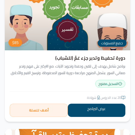
$
85
جميع المستويات
دورة تحفيظ وتدبر جزء عَمَّ (للشباب)
برنامج شامل يهدف إلى تلقين وحفظ وتجويد الآيات، مع التركيز على فهم وتدبر
معاني السور. يشمل المنهج مراجعة دورية للسور المحفوظة، وترسيخ القيم والأخلاق
القرآنية من خلال أنشطة تفاعلية تدعم مهارات القراءة والفهم.
التسجيل مفتوح
20
عدد الدروس
شهادة
عرض البرنامج
أضف للسلة