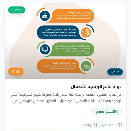
جديد
$
165
مبتدئ
دورة عالم البرمجة للأطفال
في عصرنا الرقمي، أصبحت البرمجة لغة العصر وأداة ضرورية لفهم التكنولوجيا. تعلّم
البرمجة يفتح الأبواب أمام الأطفال لتنمية مهارات التفكير المنطقي والإبداعي. في
أكاديمية جيل العربية، لا يكتفي الطفل بالمشاهدة، بل يبرمج ويصمّم ويبدع مشروعه
التسجيل مفتوح
منذ اليوم الأول!
16
عدد الدروس
شهادة