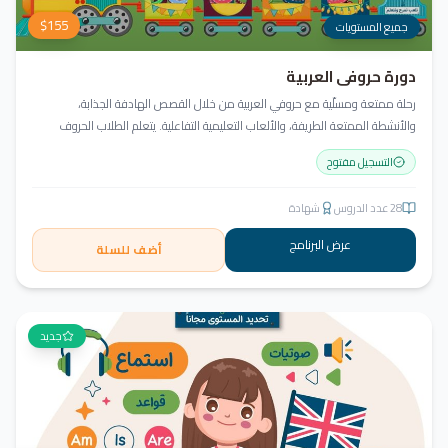
$
155
جميع المستويات
دورة حروفي العربية
رحلة ممتعة ومسلّية مع حروفي العربية من خلال القصص الهادفة الجذابة،
والأنشطة الممتعة الطريفة، والألعاب التعليمية التفاعلية. يتعلم الطلاب الحروف
وأشكالها، التعرف على نمط الكتابة من اليمين إلى اليسار، قراءة كلمات ثلاثية مع
التسجيل مفتوح
الفتحة، وإثراء الحصيلة اللغوية.
28
عدد الدروس
شهادة
عرض البرنامج
أضف للسلة
جديد