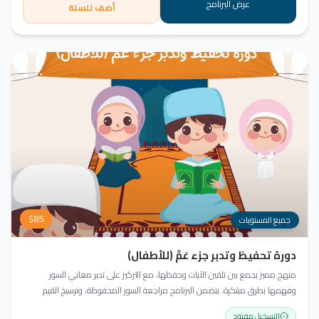
عرض البرنامج
أضف للسلة
$
85
جميع المستويات
دورة تحفيظ وتدبر جزء عَمَّ (للأطفال)
منهج مميز يجمع بين تلقين الآيات وحفظها، مع التركيز على تدبر معاني السور
وفهمها بطرق مبتكرة. يتضمن البرنامج مراجعة السور المحفوظة، وترسيخ القيم
والأخلاق القرآنية، باستخدام أساليب ممتعة وأنشطة تفاعلية لتعزيز القراءة والفهم
التسجيل مفتوح