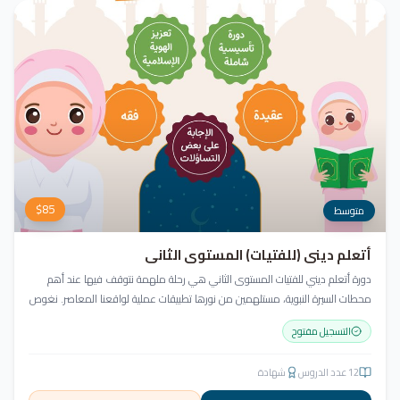
$
85
متوسط
أتعلم ديني (للفتيات) المستوى الثاني
دورة أتعلم ديني للفتيات المستوى الثاني هي رحلة ملهمة نتوقف فيها عند أهم
محطات السيرة النبوية، مستلهمين من نورها تطبيقات عملية لواقعنا المعاصر. نغوص
في أخلاق النبي ﷺ ونسعى للاقتداء به قولاً وفعلاً.
التسجيل مفتوح
12
عدد الدروس
شهادة