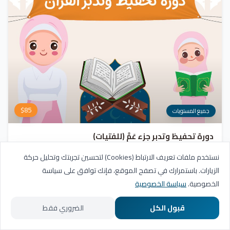
$
85
جميع المستويات
دورة تحفيظ وتدبر جزء عَمَّ (للفتيات)
برنامج شامل يهدف إلى تلقين وحفظ وتجويد الآيات، مع التركيز على فهم وتدبر
نستخدم ملفات تعريف الارتباط (Cookies) لتحسين تجربتك وتحليل حركة
معاني السور. يشمل المنهج مراجعة دورية للسور المحفوظة، وترسيخ القيم والأخلاق
الزيارات. باستمرارك في تصفح الموقع، فإنك توافق على سياسة
القرآنية من خلال أنشطة تفاعلية تدعم مهارات القراءة والفهم.
التسجيل مفتوح
الخصوصية.
سياسة الخصوصية
20
عدد الدروس
شهادة
قبول الكل
الضروري فقط
الرئيسية
المسارات التعليمية
تواصل معنا
حسابي
عرض البرنامج
أضف للسلة