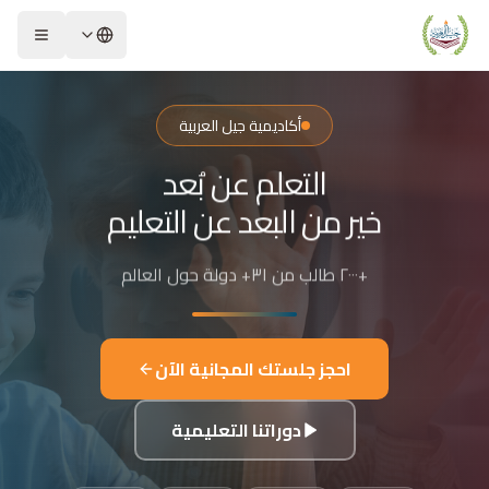
لشريحة 2 من 4: التعلم عن بُعد خير من البعد عن التعليم
كاديمية جيل العربية – Jeel Alarabiya Academy
كاديمية جيل العربية هي منصة تعليمية عبر الإنترنت تأسست عام 2023، متخصصة في تعليم اللغة العربية وتجويد القرآن الكريم والتربية الإسلامية والعلوم للأطفال والبالغين من مختلف أنحاء العالم.
أكاديمية جيل العربية
ا الذي تقدمه الأكاديمية؟
التعلم عن بُعد
عليم اللغة العربية للناطقين بها وغير الناطقين بها
جويد وحفظ القرآن الكريم مع إجازات معتمدة
خير من البعد عن التعليم
لدراسات الإسلامية والتربية الدينية
للغة الإنجليزية والفرنسية
+٢٠٠٠ طالب من ٣١+ دولة حول العالم
لبرمجة وعلم الفلك والفنون
فاصيل الدراسة
لفئات العمرية المستهدفة: من 4 سنوات حتى البالغين
احجز جلستك المجانية الآن
كل التعليم: مجموعات صغيرة 3-5 طلاب، أو حصص فردية
دة الحصة: 50 دقيقة
دوراتنا التعليمية
للغات المستخدمة في التدريس: العربية، التركية، الإنجليزية، الفرنسية