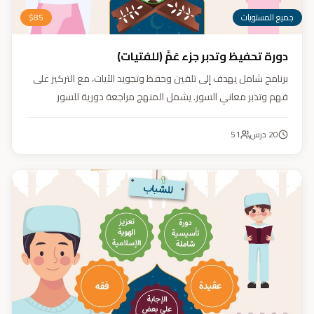
جميع المستويات
85
$
دورة تحفيظ وتدبر جزء عَمَّ (للفتيات)
برنامج شامل يهدف إلى تلقين وحفظ وتجويد الآيات، مع التركيز على
فهم وتدبر معاني السور. يشمل المنهج مراجعة دورية للسور
المحفوظة، وترسيخ القيم والأخلاق القرآنية من خلال أنشطة تفاعلية
تدعم مهارات القراءة والفهم.
20
درس
51