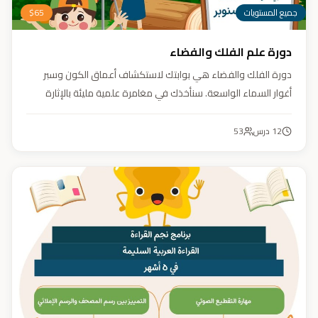
جميع المستويات
65
$
دورة علم الفلك والفضاء
دورة الفلك والفضاء هي بوابتك لاستكشاف أعماق الكون وسبر
أغوار السماء الواسعة. سنأخذك في مغامرة علمية مليئة بالإثارة
والمتعة. دورة الفلك والفضاء ليست مجرد تعليم، بل هي تجربة تنير
عقلك وتثري خيالك، لتمنحك رؤية جديدة للكون وتفتح لك آفاقاً لا
12
درس
53
حدود لها.