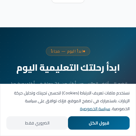
ابدأ اليوم — مجاناً
ابدأ رحلتك التعليمية اليوم
انضم إلى آلاف الطلاب من أكثر من 31 دولة في أكاديمية جيل
العربية. جلستك الأولى مجانية.
نستخدم ملفات تعريف الارتباط (Cookies) لتحسين تجربتك وتحليل حركة
الزيارات. باستمرارك في تصفح الموقع، فإنك توافق على سياسة
الخصوصية.
سياسة الخصوصية
احجز حصتك التجريبية
قبول الكل
الضروري فقط
تواصل عبر واتساب
الرئيسية
المسارات التعليمية
تواصل معنا
حسابي