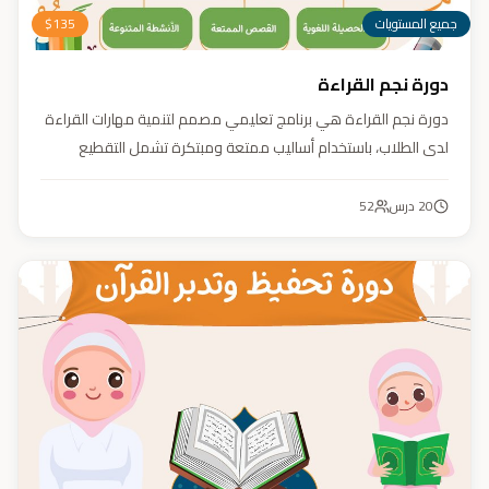
جميع المستويات
135
$
دورة نجم القراءة
دورة نجم القراءة هي برنامج تعليمي مصمم لتنمية مهارات القراءة
لدى الطلاب، باستخدام أساليب ممتعة ومبتكرة تشمل التقطيع
الصوتي، والأنشطة التفاعلية مثل الألعاب والأغاني والمسابقات
والمحادثات. يهدف البرنامج إلى تعزيز قدرات الطلاب في التمييز بين
20
درس
52
رسم المصحف والرسم الإملائي، وتدريبهم على القراءة السريعة.