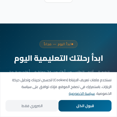
ابدأ اليوم — مجاناً
ابدأ رحلتك التعليمية اليوم
انضم إلى آلاف الطلاب من أكثر من 31 دولة في أكاديمية جيل
العربية. جلستك الأولى مجانية.
نستخدم ملفات تعريف الارتباط (Cookies) لتحسين تجربتك وتحليل حركة
الزيارات. باستمرارك في تصفح الموقع، فإنك توافق على سياسة
الخصوصية.
سياسة الخصوصية
احجز حصتك التجريبية
قبول الكل
الضروري فقط
تواصل عبر واتساب
الرئيسية
المسارات التعليمية
تواصل معنا
حسابي