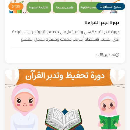
جميع المستويات
135
$
دورة نجم القراءة
دورة نجم القراءة هي برنامج تعليمي مصمم لتنمية مهارات القراءة
لدى الطلاب، باستخدام أساليب ممتعة ومبتكرة تشمل التقطيع
الصوتي، والأنشطة التفاعلية مثل الألعاب والأغاني والمسابقات
والمحادثات. يهدف البرنامج إلى تعزيز قدرات الطلاب في التمييز بين
20
درس
52
رسم المصحف والرسم الإملائي، وتدريبهم على القراءة السريعة.