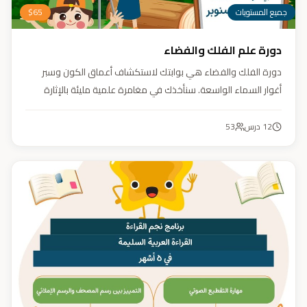
جميع المستويات
65
$
دورة علم الفلك والفضاء
دورة الفلك والفضاء هي بوابتك لاستكشاف أعماق الكون وسبر
أغوار السماء الواسعة. سنأخذك في مغامرة علمية مليئة بالإثارة
والمتعة. دورة الفلك والفضاء ليست مجرد تعليم، بل هي تجربة تنير
عقلك وتثري خيالك، لتمنحك رؤية جديدة للكون وتفتح لك آفاقاً لا
12
درس
53
حدود لها.