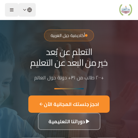
لشريحة 2 من 4: التعلم عن بُعد خير من البعد عن التعليم
كاديمية جيل العربية – Jeel Alarabiya Academy
كاديمية جيل العربية هي منصة تعليمية عبر الإنترنت تأسست عام 2023، متخصصة في تعليم اللغة العربية وتجويد القرآن الكريم والتربية الإسلامية والعلوم للأطفال والبالغين من مختلف أنحاء العالم.
أكاديمية جيل العربية
ا الذي تقدمه الأكاديمية؟
التعلم عن بُعد
عليم اللغة العربية للناطقين بها وغير الناطقين بها
جويد وحفظ القرآن الكريم مع إجازات معتمدة
خير من البعد عن التعليم
لدراسات الإسلامية والتربية الدينية
للغة الإنجليزية والفرنسية
+٢٠٠٠ طالب من ٣١+ دولة حول العالم
لبرمجة وعلم الفلك والفنون
فاصيل الدراسة
لفئات العمرية المستهدفة: من 4 سنوات حتى البالغين
احجز جلستك المجانية الآن
كل التعليم: مجموعات صغيرة 3-5 طلاب، أو حصص فردية
دة الحصة: 50 دقيقة
دوراتنا التعليمية
للغات المستخدمة في التدريس: العربية، التركية، الإنجليزية، الفرنسية