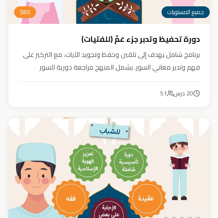
جميع المستويات
85
$
دورة تحفيظ وتدبر جزء عَمَّ (للفتيات)
برنامج شامل يهدف إلى تلقين وحفظ وتجويد الآيات، مع التركيز على
فهم وتدبر معاني السور. يشمل المنهج مراجعة دورية للسور
المحفوظة، وترسيخ القيم والأخلاق القرآنية من خلال أنشطة تفاعلية
تدعم مهارات القراءة والفهم.
20
درس
51