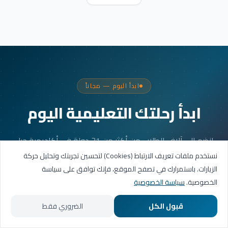
ابدأ اليوم — مجاناً
ابدأ رحلتك التعليمية اليوم
انضم إلى آلاف الطلاب من أكثر من 31 دولة في أكاديمية جيل
العربية. جلستك الأولى مجانية.
نستخدم ملفات تعريف الارتباط (Cookies) لتحسين تجربتك وتحليل حركة
الزيارات. باستمرارك في تصفح الموقع، فإنك توافق على سياسة
الخصوصية.
سياسة الخصوصية
احجز حصتك التجريبية
قبول الكل
الضروري فقط
تواصل عبر واتساب
الرئيسية
المسارات التعليمية
تواصل معنا
حسابي