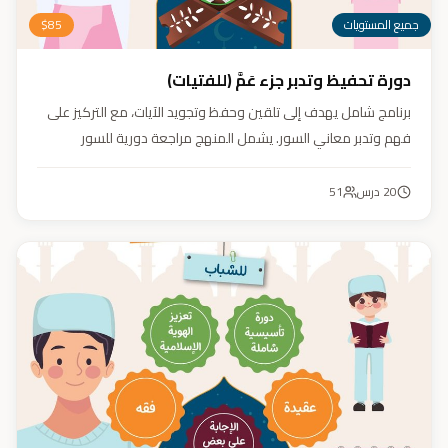
جميع المستويات
85
$
دورة تحفيظ وتدبر جزء عَمَّ (للفتيات)
برنامج شامل يهدف إلى تلقين وحفظ وتجويد الآيات، مع التركيز على
فهم وتدبر معاني السور. يشمل المنهج مراجعة دورية للسور
المحفوظة، وترسيخ القيم والأخلاق القرآنية من خلال أنشطة تفاعلية
تدعم مهارات القراءة والفهم.
20
درس
51