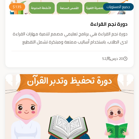
جميع المستويات
135
$
دورة نجم القراءة
دورة نجم القراءة هي برنامج تعليمي مصمم لتنمية مهارات القراءة
لدى الطلاب، باستخدام أساليب ممتعة ومبتكرة تشمل التقطيع
الصوتي، والأنشطة التفاعلية مثل الألعاب والأغاني والمسابقات
والمحادثات. يهدف البرنامج إلى تعزيز قدرات الطلاب في التمييز بين
20
درس
52
رسم المصحف والرسم الإملائي، وتدريبهم على القراءة السريعة.