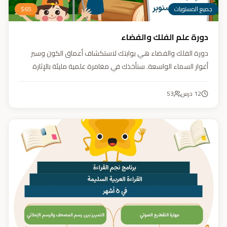
جميع المستويات
65
$
دورة علم الفلك والفضاء
دورة الفلك والفضاء هي بوابتك لاستكشاف أعماق الكون وسبر
أغوار السماء الواسعة. سنأخذك في مغامرة علمية مليئة بالإثارة
والمتعة. دورة الفلك والفضاء ليست مجرد تعليم، بل هي تجربة تنير
عقلك وتثري خيالك، لتمنحك رؤية جديدة للكون وتفتح لك آفاقاً لا
12
درس
53
حدود لها.