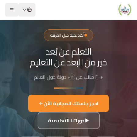
لشريحة 2 من 4: التعلم عن بُعد خير من البعد عن التعليم
كاديمية جيل العربية – Jeel Alarabiya Academy
كاديمية جيل العربية هي منصة تعليمية عبر الإنترنت تأسست عام 2023، متخصصة في تعليم اللغة العربية وتجويد القرآن الكريم والتربية الإسلامية والعلوم للأطفال والبالغين من مختلف أنحاء العالم.
أكاديمية جيل العربية
ا الذي تقدمه الأكاديمية؟
التعلم عن بُعد
عليم اللغة العربية للناطقين بها وغير الناطقين بها
جويد وحفظ القرآن الكريم مع إجازات معتمدة
خير من البعد عن التعليم
لدراسات الإسلامية والتربية الدينية
للغة الإنجليزية والفرنسية
+٢٠٠٠ طالب من ٣١+ دولة حول العالم
لبرمجة وعلم الفلك والفنون
فاصيل الدراسة
لفئات العمرية المستهدفة: من 4 سنوات حتى البالغين
احجز جلستك المجانية الآن
كل التعليم: مجموعات صغيرة 3-5 طلاب، أو حصص فردية
دة الحصة: 50 دقيقة
دوراتنا التعليمية
للغات المستخدمة في التدريس: العربية، التركية، الإنجليزية، الفرنسية