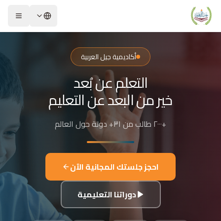
لشريحة 2 من 4: التعلم عن بُعد خير من البعد عن التعليم
كاديمية جيل العربية – Jeel Alarabiya Academy
كاديمية جيل العربية هي منصة تعليمية عبر الإنترنت تأسست عام 2023، متخصصة في تعليم اللغة العربية وتجويد القرآن الكريم والتربية الإسلامية والعلوم للأطفال والبالغين من مختلف أنحاء العالم.
أكاديمية جيل العربية
ا الذي تقدمه الأكاديمية؟
التعلم عن بُعد
عليم اللغة العربية للناطقين بها وغير الناطقين بها
جويد وحفظ القرآن الكريم مع إجازات معتمدة
خير من البعد عن التعليم
لدراسات الإسلامية والتربية الدينية
للغة الإنجليزية والفرنسية
+٢٠٠٠ طالب من ٣١+ دولة حول العالم
لبرمجة وعلم الفلك والفنون
فاصيل الدراسة
لفئات العمرية المستهدفة: من 4 سنوات حتى البالغين
احجز جلستك المجانية الآن
كل التعليم: مجموعات صغيرة 3-5 طلاب، أو حصص فردية
دة الحصة: 50 دقيقة
دوراتنا التعليمية
للغات المستخدمة في التدريس: العربية، التركية، الإنجليزية، الفرنسية