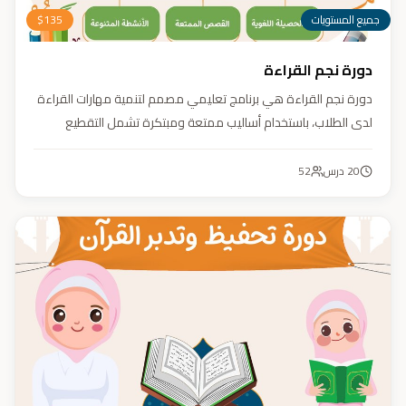
جميع المستويات
135
$
دورة نجم القراءة
دورة نجم القراءة هي برنامج تعليمي مصمم لتنمية مهارات القراءة
لدى الطلاب، باستخدام أساليب ممتعة ومبتكرة تشمل التقطيع
الصوتي، والأنشطة التفاعلية مثل الألعاب والأغاني والمسابقات
والمحادثات. يهدف البرنامج إلى تعزيز قدرات الطلاب في التمييز بين
20
درس
52
رسم المصحف والرسم الإملائي، وتدريبهم على القراءة السريعة.