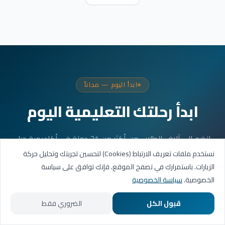
ابدأ اليوم — مجاناً
ابدأ رحلتك التعليمية اليوم
انضم إلى آلاف الطلاب من أكثر من 31 دولة في أكاديمية جيل
العربية. جلستك الأولى مجانية.
نستخدم ملفات تعريف الارتباط (Cookies) لتحسين تجربتك وتحليل حركة
الزيارات. باستمرارك في تصفح الموقع، فإنك توافق على سياسة
الخصوصية.
سياسة الخصوصية
احجز حصتك التجريبية
قبول الكل
الضروري فقط
تواصل عبر واتساب
الرئيسية
المسارات التعليمية
تواصل معنا
حسابي