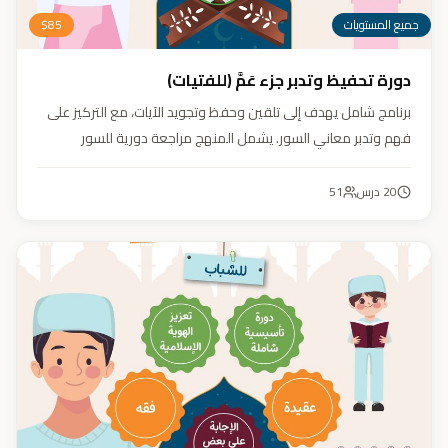
جميع المستويات
85
$
دورة تحفيظ وتدبر جزء عَمَّ (للفتيات)
برنامج شامل يهدف إلى تلقين وحفظ وتجويد الآيات، مع التركيز على
فهم وتدبر معاني السور. يشمل المنهج مراجعة دورية للسور
المحفوظة، وترسيخ القيم والأخلاق القرآنية من خلال أنشطة تفاعلية
تدعم مهارات القراءة والفهم.
20
درس
51