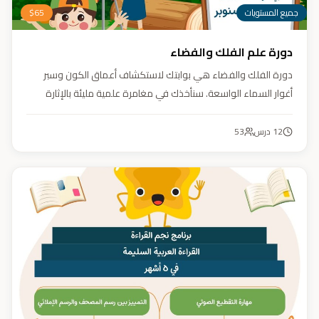
جميع المستويات
65
$
دورة علم الفلك والفضاء
دورة الفلك والفضاء هي بوابتك لاستكشاف أعماق الكون وسبر
أغوار السماء الواسعة. سنأخذك في مغامرة علمية مليئة بالإثارة
والمتعة. دورة الفلك والفضاء ليست مجرد تعليم، بل هي تجربة تنير
عقلك وتثري خيالك، لتمنحك رؤية جديدة للكون وتفتح لك آفاقاً لا
12
درس
53
حدود لها.