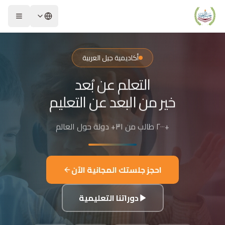
لشريحة 2 من 4: التعلم عن بُعد خير من البعد عن التعليم
كاديمية جيل العربية – Jeel Alarabiya Academy
كاديمية جيل العربية هي منصة تعليمية عبر الإنترنت تأسست عام 2023، متخصصة في تعليم اللغة العربية وتجويد القرآن الكريم والتربية الإسلامية والعلوم للأطفال والبالغين من مختلف أنحاء العالم.
أكاديمية جيل العربية
ا الذي تقدمه الأكاديمية؟
التعلم عن بُعد
عليم اللغة العربية للناطقين بها وغير الناطقين بها
جويد وحفظ القرآن الكريم مع إجازات معتمدة
خير من البعد عن التعليم
لدراسات الإسلامية والتربية الدينية
للغة الإنجليزية والفرنسية
+٢٠٠٠ طالب من ٣١+ دولة حول العالم
لبرمجة وعلم الفلك والفنون
فاصيل الدراسة
لفئات العمرية المستهدفة: من 4 سنوات حتى البالغين
احجز جلستك المجانية الآن
كل التعليم: مجموعات صغيرة 3-5 طلاب، أو حصص فردية
دة الحصة: 50 دقيقة
دوراتنا التعليمية
للغات المستخدمة في التدريس: العربية، التركية، الإنجليزية، الفرنسية