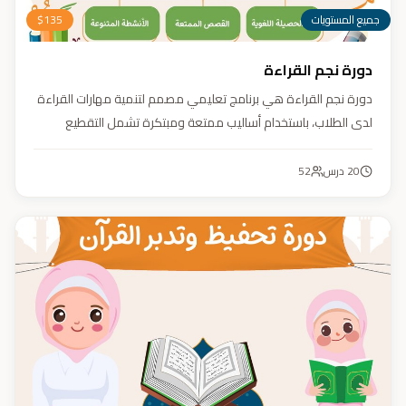
جميع المستويات
135
$
دورة نجم القراءة
دورة نجم القراءة هي برنامج تعليمي مصمم لتنمية مهارات القراءة
لدى الطلاب، باستخدام أساليب ممتعة ومبتكرة تشمل التقطيع
الصوتي، والأنشطة التفاعلية مثل الألعاب والأغاني والمسابقات
والمحادثات. يهدف البرنامج إلى تعزيز قدرات الطلاب في التمييز بين
20
درس
52
رسم المصحف والرسم الإملائي، وتدريبهم على القراءة السريعة.