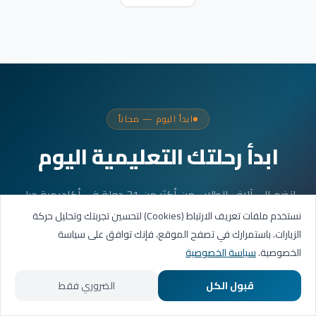
ابدأ اليوم — مجاناً
ابدأ رحلتك التعليمية اليوم
انضم إلى آلاف الطلاب من أكثر من 31 دولة في أكاديمية جيل
العربية. جلستك الأولى مجانية.
نستخدم ملفات تعريف الارتباط (Cookies) لتحسين تجربتك وتحليل حركة
الزيارات. باستمرارك في تصفح الموقع، فإنك توافق على سياسة
الخصوصية.
سياسة الخصوصية
احجز حصتك التجريبية
قبول الكل
الضروري فقط
تواصل عبر واتساب
الرئيسية
المسارات التعليمية
تواصل معنا
حسابي