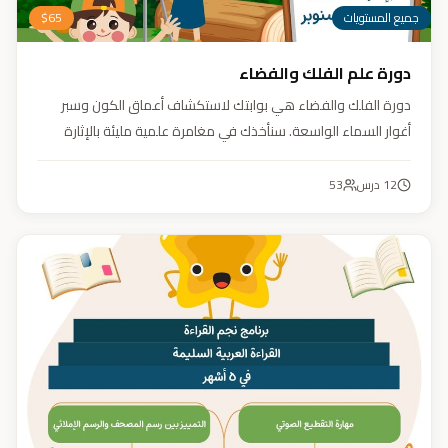
جميع المستويات
65
$
دورة علم الفلك والفضاء
دورة الفلك والفضاء هي بوابتك لاستكشاف أعماق الكون وسبر
أغوار السماء الواسعة. سنأخذك في مغامرة علمية مليئة بالإثارة
والمتعة. دورة الفلك والفضاء ليست مجرد تعليم، بل هي تجربة تنير
عقلك وتثري خيالك، لتمنحك رؤية جديدة للكون وتفتح لك آفاقاً لا
12
درس
53
حدود لها.