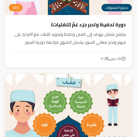
جميع المستويات
85
$
دورة تحفيظ وتدبر جزء عَمَّ (للفتيات)
برنامج شامل يهدف إلى تلقين وحفظ وتجويد الآيات، مع التركيز على
فهم وتدبر معاني السور. يشمل المنهج مراجعة دورية للسور
المحفوظة، وترسيخ القيم والأخلاق القرآنية من خلال أنشطة تفاعلية
تدعم مهارات القراءة والفهم.
20
درس
51