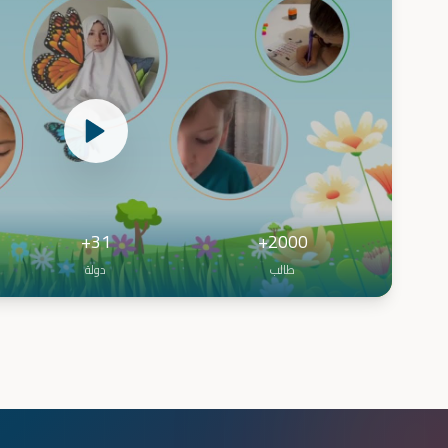
31+
2000+
طالب
دولة