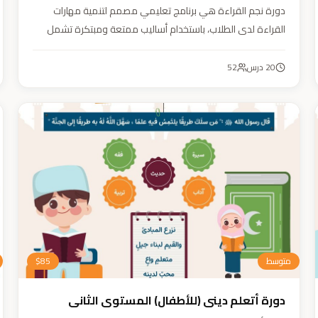
دورة نجم القراءة هي برنامج تعليمي مصمم لتنمية مهارات
القراءة لدى الطلاب، باستخدام أساليب ممتعة ومبتكرة تشمل
التقطيع الصوتي، والأنشطة التفاعلية مثل الألعاب والأغاني
والمسابقات والمحادثات. يهدف البرنامج إلى تعزيز قدرات الطلاب
20
درس
52
في التمييز بين رسم المصحف والرسم الإملائي، وتدريبهم على
القراءة السريعة.
متوسط
85
$
دورة أتعلم ديني (للأطفال) المستوى الثاني