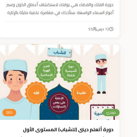
دورة الفلك والفضاء هي بوابتك لاستكشاف أعماق الكون وسبر
أغوار السماء الواسعة. سنأخذك في مغامرة علمية مليئة بالإثارة
والمتعة. دورة الفلك والفضاء ليست مجرد تعليم، بل هي تجربة
تنير عقلك وتثري خيالك، لتمنحك رؤية جديدة للكون وتفتح لك
12
درس
53
آفاقاً لا حدود لها.
مبتدئ
85
$
دورة أتعلم ديني (للشباب) المستوى الأول