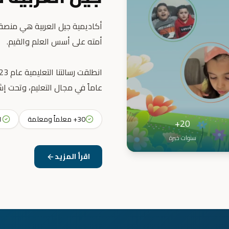
أكاديمية جيل العربية هي منصة ت
عاماً في مجال التعليم، وتحت إش
30+ معلماً ومعلمة
31+ 
20+
سنوات خبرة
اقرأ المزيد