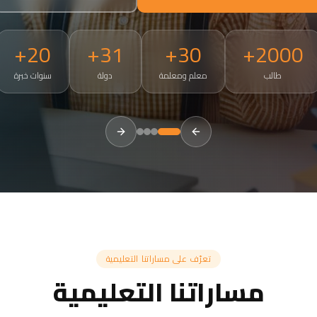
20+
31+
30+
2000+
طالب
معلم ومعلمة
دولة
سنوات خبرة
tries. Small groups of 3-5, 50-minute live sessions, ages 4 and a
تعرّف على مساراتنا التعليمية
مساراتنا التعليمية