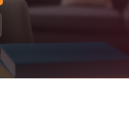
لمستويات: مبتدئ، أساسي، متوسط، متقدم
لدراسة: 100% عبر الإنترنت (أونلاين)
لتقييم: اختبار تحديد المستوى، متابعة دورية، تقارير للأهل
علومات التواصل
اتساب: +90 555 077 43 22
لبريد الإلكتروني: info@jeelalarabiya.academy
اعات العمل: السبت–الخميس 9ص–9م، الجمعة 2م–9م
لموقع الإلكتروني: jeelalarabiya.academy
Jeel Alarabiya Academy – Englis
bove. Parent dashboard included. Certificates issued on completion
What We Offe
Arabic Language (for native and non-native speakers
Quran Recitation & Memorization (Ijaza-certified teachers
Islamic Studies & Religious Educatio
English Language & French Languag