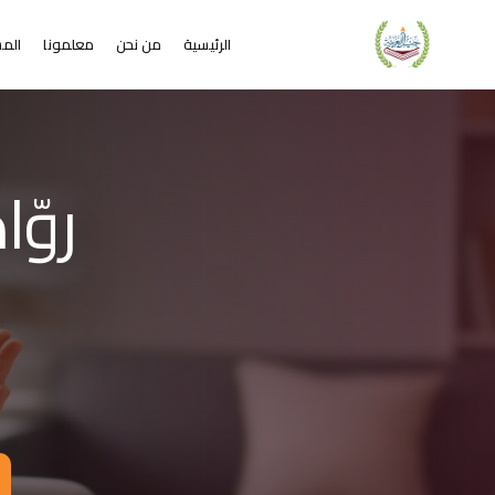
الرئيسية
من نحن
معلمونا
المس
لشريحة 2 من 4: التعلم عن بُعد خير من البعد عن التعليم
كاديمية جيل العربية – Jeel Alarabiya Academy
كاديمية جيل العربية هي منصة تعليمية عبر الإنترنت تأسست عام 2023، متخصصة في تعليم اللغة العربية وتجويد القرآن الكريم والتربية الإسلامية والعلوم للأطفال والبالغين من مختلف أنحاء العالم.
ا الذي تقدمه الأكاديمية؟
عليم اللغة العربية للناطقين بها وغير الناطقين بها
جويد وحفظ القرآن الكريم مع إجازات معتمدة
لدراسات الإسلامية والتربية الدينية
خي
للغة الإنجليزية والفرنسية
لبرمجة وعلم الفلك والفنون
فاصيل الدراسة
لفئات العمرية المستهدفة: من 4 سنوات حتى البالغين
كل التعليم: مجموعات صغيرة 3-5 طلاب، أو حصص فردية
دة الحصة: 50 دقيقة
للغات المستخدمة في التدريس: العربية، التركية، الإنجليزية، الفرنسية