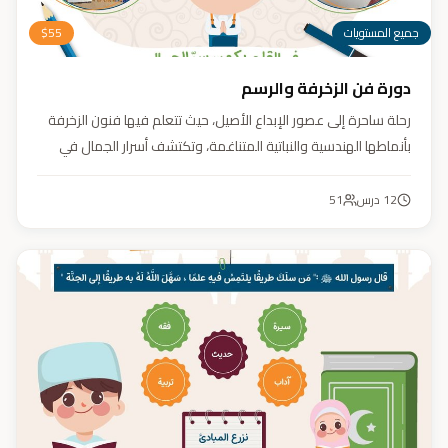
جميع المستويات
55
$
دورة فن الزخرفة والرسم
رحلة ساحرة إلى عصور الإبداع الأصيل، حيث تتعلم فيها فنون الزخرفة
بأنماطها الهندسية والنباتية المتناغمة، وتكتشف أسرار الجمال في
تفاصيلها. يهدف الكورس إلى تنمية مهارتك في تصميم زخارف تأسر
الأنظار برقيّها وتوازنها، لتبدع أعمالًا فنية تعكس عبق التراث وسحر
12
درس
51
الحضارة الإسلامية.