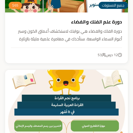
جميع المستويات
65
$
دورة علم الفلك والفضاء
دورة الفلك والفضاء هي بوابتك لاستكشاف أعماق الكون وسبر
أغوار السماء الواسعة. سنأخذك في مغامرة علمية مليئة بالإثارة
والمتعة. دورة الفلك والفضاء ليست مجرد تعليم، بل هي تجربة تنير
عقلك وتثري خيالك، لتمنحك رؤية جديدة للكون وتفتح لك آفاقاً لا
12
درس
53
حدود لها.