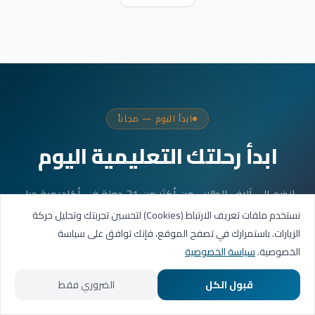
ابدأ اليوم — مجاناً
ابدأ رحلتك التعليمية اليوم
انضم إلى آلاف الطلاب من أكثر من 31 دولة في أكاديمية جيل
العربية. جلستك الأولى مجانية.
نستخدم ملفات تعريف الارتباط (Cookies) لتحسين تجربتك وتحليل حركة
الزيارات. باستمرارك في تصفح الموقع، فإنك توافق على سياسة
الخصوصية.
سياسة الخصوصية
احجز حصتك التجريبية
قبول الكل
الضروري فقط
تواصل عبر واتساب
الرئيسية
المسارات التعليمية
تواصل معنا
حسابي