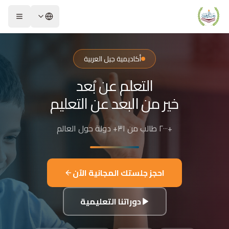
لشريحة 2 من 4: التعلم عن بُعد خير من البعد عن التعليم
كاديمية جيل العربية – Jeel Alarabiya Academy
كاديمية جيل العربية هي منصة تعليمية عبر الإنترنت تأسست عام 2023، متخصصة في تعليم اللغة العربية وتجويد القرآن الكريم والتربية الإسلامية والعلوم للأطفال والبالغين من مختلف أنحاء العالم.
أكاديمية جيل العربية
ا الذي تقدمه الأكاديمية؟
التعلم عن بُعد
عليم اللغة العربية للناطقين بها وغير الناطقين بها
جويد وحفظ القرآن الكريم مع إجازات معتمدة
خير من البعد عن التعليم
لدراسات الإسلامية والتربية الدينية
للغة الإنجليزية والفرنسية
+٢٠٠٠ طالب من ٣١+ دولة حول العالم
لبرمجة وعلم الفلك والفنون
فاصيل الدراسة
لفئات العمرية المستهدفة: من 4 سنوات حتى البالغين
احجز جلستك المجانية الآن
كل التعليم: مجموعات صغيرة 3-5 طلاب، أو حصص فردية
دة الحصة: 50 دقيقة
دوراتنا التعليمية
للغات المستخدمة في التدريس: العربية، التركية، الإنجليزية، الفرنسية