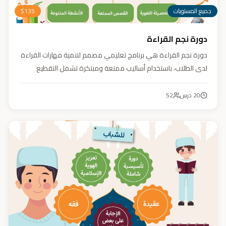
جميع المستويات
135
$
دورة نجم القراءة
دورة نجم القراءة هي برنامج تعليمي مصمم لتنمية مهارات القراءة
لدى الطلاب، باستخدام أساليب ممتعة ومبتكرة تشمل التقطيع
الصوتي، والأنشطة التفاعلية مثل الألعاب والأغاني والمسابقات
والمحادثات. يهدف البرنامج إلى تعزيز قدرات الطلاب في التمييز بين
20
درس
52
رسم المصحف والرسم الإملائي، وتدريبهم على القراءة السريعة.