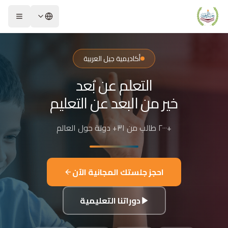
لشريحة 2 من 4: التعلم عن بُعد خير من البعد عن التعليم
كاديمية جيل العربية – Jeel Alarabiya Academy
كاديمية جيل العربية هي منصة تعليمية عبر الإنترنت تأسست عام 2023، متخصصة في تعليم اللغة العربية وتجويد القرآن الكريم والتربية الإسلامية والعلوم للأطفال والبالغين من مختلف أنحاء العالم.
أكاديمية جيل العربية
ا الذي تقدمه الأكاديمية؟
التعلم عن بُعد
عليم اللغة العربية للناطقين بها وغير الناطقين بها
جويد وحفظ القرآن الكريم مع إجازات معتمدة
خير من البعد عن التعليم
لدراسات الإسلامية والتربية الدينية
للغة الإنجليزية والفرنسية
+٢٠٠٠ طالب من ٣١+ دولة حول العالم
لبرمجة وعلم الفلك والفنون
فاصيل الدراسة
لفئات العمرية المستهدفة: من 4 سنوات حتى البالغين
احجز جلستك المجانية الآن
كل التعليم: مجموعات صغيرة 3-5 طلاب، أو حصص فردية
دة الحصة: 50 دقيقة
دوراتنا التعليمية
للغات المستخدمة في التدريس: العربية، التركية، الإنجليزية، الفرنسية