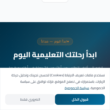
ابدأ اليوم — مجاناً
ابدأ رحلتك التعليمية اليوم
انضم إلى آلاف الطلاب من أكثر من 31 دولة في أكاديمية جيل
العربية. جلستك الأولى مجانية.
نستخدم ملفات تعريف الارتباط (Cookies) لتحسين تجربتك وتحليل حركة
الزيارات. باستمرارك في تصفح الموقع، فإنك توافق على سياسة
الخصوصية.
سياسة الخصوصية
احجز حصتك التجريبية
قبول الكل
الضروري فقط
تواصل عبر واتساب
الرئيسية
المسارات التعليمية
تواصل معنا
حسابي