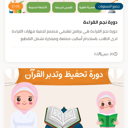
جميع المستويات
135
$
دورة نجم القراءة
دورة نجم القراءة هي برنامج تعليمي مصمم لتنمية مهارات القراءة
لدى الطلاب، باستخدام أساليب ممتعة ومبتكرة تشمل التقطيع
الصوتي، والأنشطة التفاعلية مثل الألعاب والأغاني والمسابقات
والمحادثات. يهدف البرنامج إلى تعزيز قدرات الطلاب في التمييز بين
20
درس
52
رسم المصحف والرسم الإملائي، وتدريبهم على القراءة السريعة.