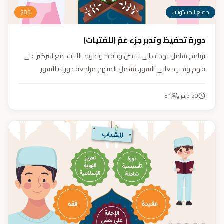
جميع المستويات
85
$
دورة تحفيظ وتدبر جزء عَمَّ (للفتيات)
برنامج شامل يهدف إلى تلقين وحفظ وتجويد الآيات، مع التركيز على
فهم وتدبر معاني السور. يشمل المنهج مراجعة دورية للسور
المحفوظة، وترسيخ القيم والأخلاق القرآنية من خلال أنشطة تفاعلية
تدعم مهارات القراءة والفهم.
20
درس
51