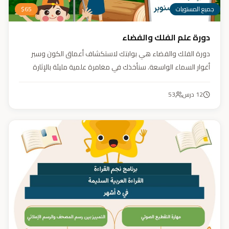
جميع المستويات
65
$
دورة علم الفلك والفضاء
دورة الفلك والفضاء هي بوابتك لاستكشاف أعماق الكون وسبر
أغوار السماء الواسعة. سنأخذك في مغامرة علمية مليئة بالإثارة
والمتعة. دورة الفلك والفضاء ليست مجرد تعليم، بل هي تجربة تنير
عقلك وتثري خيالك، لتمنحك رؤية جديدة للكون وتفتح لك آفاقاً لا
12
درس
53
حدود لها.