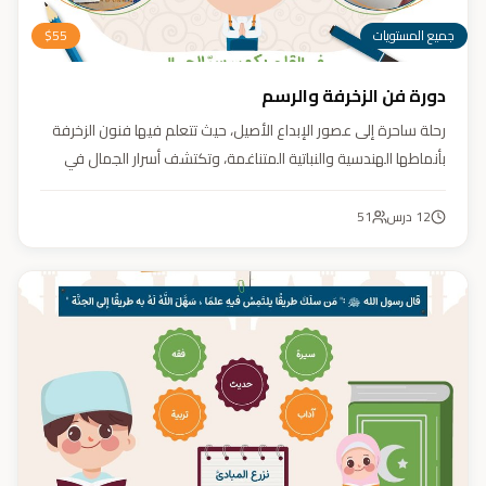
جميع المستويات
55
$
دورة فن الزخرفة والرسم
رحلة ساحرة إلى عصور الإبداع الأصيل، حيث تتعلم فيها فنون الزخرفة
بأنماطها الهندسية والنباتية المتناغمة، وتكتشف أسرار الجمال في
تفاصيلها. يهدف الكورس إلى تنمية مهارتك في تصميم زخارف تأسر
الأنظار برقيّها وتوازنها، لتبدع أعمالًا فنية تعكس عبق التراث وسحر
12
درس
51
الحضارة الإسلامية.