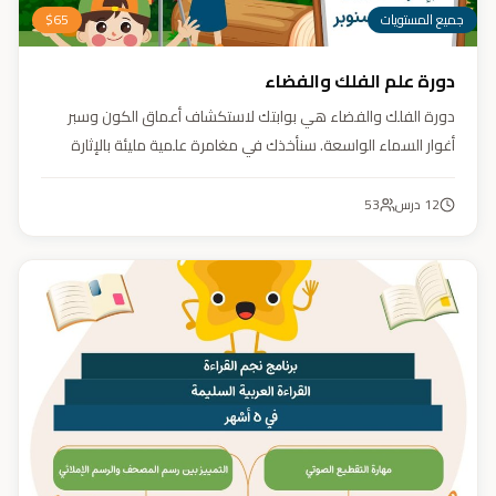
جميع المستويات
65
$
دورة علم الفلك والفضاء
دورة الفلك والفضاء هي بوابتك لاستكشاف أعماق الكون وسبر
أغوار السماء الواسعة. سنأخذك في مغامرة علمية مليئة بالإثارة
والمتعة. دورة الفلك والفضاء ليست مجرد تعليم، بل هي تجربة تنير
عقلك وتثري خيالك، لتمنحك رؤية جديدة للكون وتفتح لك آفاقاً لا
12
درس
53
حدود لها.