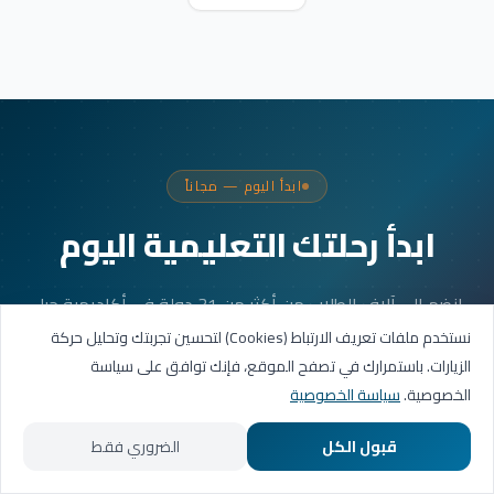
ابدأ اليوم — مجاناً
ابدأ رحلتك التعليمية اليوم
انضم إلى آلاف الطلاب من أكثر من 31 دولة في أكاديمية جيل
العربية. جلستك الأولى مجانية.
نستخدم ملفات تعريف الارتباط (Cookies) لتحسين تجربتك وتحليل حركة
الزيارات. باستمرارك في تصفح الموقع، فإنك توافق على سياسة
الخصوصية.
سياسة الخصوصية
احجز حصتك التجريبية
قبول الكل
الضروري فقط
تواصل عبر واتساب
الرئيسية
المسارات التعليمية
تواصل معنا
حسابي