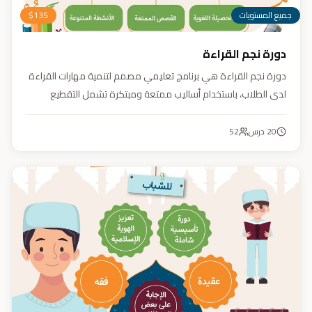
جميع المستويات
135
$
دورة نجم القراءة
دورة نجم القراءة هي برنامج تعليمي مصمم لتنمية مهارات القراءة
لدى الطلاب، باستخدام أساليب ممتعة ومبتكرة تشمل التقطيع
الصوتي، والأنشطة التفاعلية مثل الألعاب والأغاني والمسابقات
والمحادثات. يهدف البرنامج إلى تعزيز قدرات الطلاب في التمييز بين
20
درس
52
رسم المصحف والرسم الإملائي، وتدريبهم على القراءة السريعة.