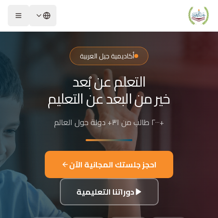
لشريحة 2 من 4: التعلم عن بُعد خير من البعد عن التعليم
كاديمية جيل العربية – Jeel Alarabiya Academy
كاديمية جيل العربية هي منصة تعليمية عبر الإنترنت تأسست عام 2023، متخصصة في تعليم اللغة العربية وتجويد القرآن الكريم والتربية الإسلامية والعلوم للأطفال والبالغين من مختلف أنحاء العالم.
أكاديمية جيل العربية
ا الذي تقدمه الأكاديمية؟
التعلم عن بُعد
عليم اللغة العربية للناطقين بها وغير الناطقين بها
جويد وحفظ القرآن الكريم مع إجازات معتمدة
خير من البعد عن التعليم
لدراسات الإسلامية والتربية الدينية
للغة الإنجليزية والفرنسية
+٢٠٠٠ طالب من ٣١+ دولة حول العالم
لبرمجة وعلم الفلك والفنون
فاصيل الدراسة
لفئات العمرية المستهدفة: من 4 سنوات حتى البالغين
احجز جلستك المجانية الآن
كل التعليم: مجموعات صغيرة 3-5 طلاب، أو حصص فردية
دة الحصة: 50 دقيقة
دوراتنا التعليمية
للغات المستخدمة في التدريس: العربية، التركية، الإنجليزية، الفرنسية