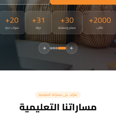
20+
31+
30+
2000+
طالب
معلم ومعلمة
دولة
سنوات خبرة
tries. Small groups of 3-5, 50-minute live sessions, ages 4 and a
تعرّف على مساراتنا التعليمية
مساراتنا التعليمية