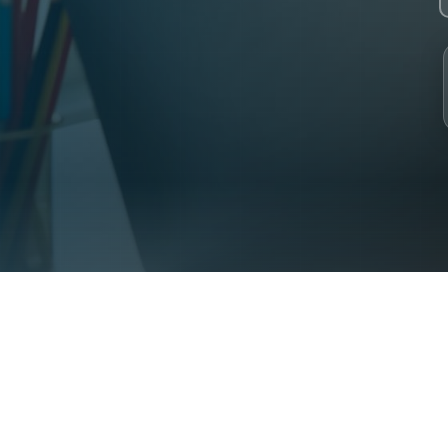
 2023. 30+ specialist Syrian teachers. 2000+ students from 31 coun