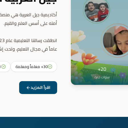
أكاديمية جيل العربية هي منصة ت
عاماً في مجال التعليم، وتحت إش
30+ معلماً ومعلمة
31+ 
20+
سنوات خبرة
اقرأ المزيد