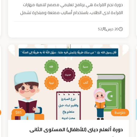
دورة نجم القراءة هي برنامج تعليمي مصمم لتنمية مهارات
القراءة لدى الطلاب، باستخدام أساليب ممتعة ومبتكرة تشمل
التقطيع الصوتي، والأنشطة التفاعلية مثل الألعاب والأغاني
والمسابقات والمحادثات. يهدف البرنامج إلى تعزيز قدرات الطلاب
20
درس
52
في التمييز بين رسم المصحف والرسم الإملائي، وتدريبهم على
القراءة السريعة.
متوسط
85
$
دورة أتعلم ديني (للأطفال) المستوى الثاني