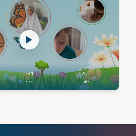
31+
2000+
طالب
دولة