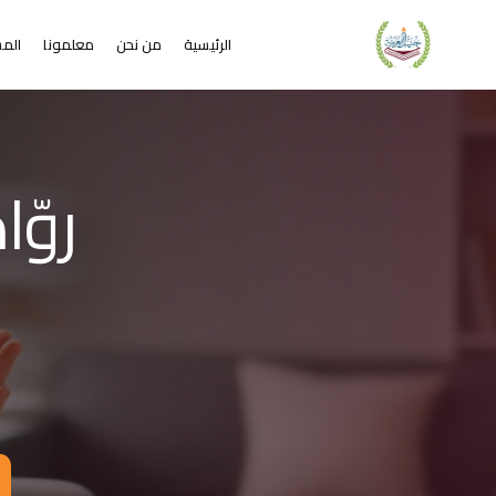
الرئيسية
من نحن
معلمونا
المس
لشريحة 2 من 4: التعلم عن بُعد خير من البعد عن التعليم
كاديمية جيل العربية – Jeel Alarabiya Academy
كاديمية جيل العربية هي منصة تعليمية عبر الإنترنت تأسست عام 2023، متخصصة في تعليم اللغة العربية وتجويد القرآن الكريم والتربية الإسلامية والعلوم للأطفال والبالغين من مختلف أنحاء العالم.
ا الذي تقدمه الأكاديمية؟
عليم اللغة العربية للناطقين بها وغير الناطقين بها
جويد وحفظ القرآن الكريم مع إجازات معتمدة
لدراسات الإسلامية والتربية الدينية
خي
للغة الإنجليزية والفرنسية
لبرمجة وعلم الفلك والفنون
فاصيل الدراسة
لفئات العمرية المستهدفة: من 4 سنوات حتى البالغين
كل التعليم: مجموعات صغيرة 3-5 طلاب، أو حصص فردية
دة الحصة: 50 دقيقة
للغات المستخدمة في التدريس: العربية، التركية، الإنجليزية، الفرنسية