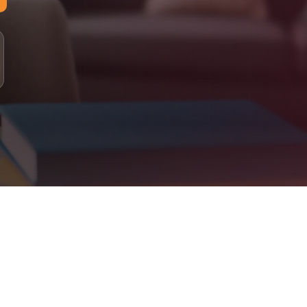
لمستويات: مبتدئ، أساسي، متوسط، متقدم
لدراسة: 100% عبر الإنترنت (أونلاين)
لتقييم: اختبار تحديد المستوى، متابعة دورية، تقارير للأهل
علومات التواصل
اتساب: +90 555 077 43 22
لبريد الإلكتروني: info@jeelalarabiya.academy
اعات العمل: السبت–الخميس 9ص–9م، الجمعة 2م–9م
لموقع الإلكتروني: jeelalarabiya.academy
Jeel Alarabiya Academy – Englis
bove. Parent dashboard included. Certificates issued on completion
What We Offe
Arabic Language (for native and non-native speakers
Quran Recitation & Memorization (Ijaza-certified teachers
Islamic Studies & Religious Educatio
English Language & French Languag