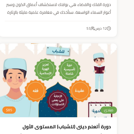
دورة الفلك والفضاء هي بوابتك لاستكشاف أعماق الكون وسبر
أغوار السماء الواسعة. سنأخذك في مغامرة علمية مليئة بالإثارة
والمتعة. دورة الفلك والفضاء ليست مجرد تعليم، بل هي تجربة
تنير عقلك وتثري خيالك، لتمنحك رؤية جديدة للكون وتفتح لك
12
درس
53
آفاقاً لا حدود لها.
مبتدئ
85
$
دورة أتعلم ديني (للشباب) المستوى الأول