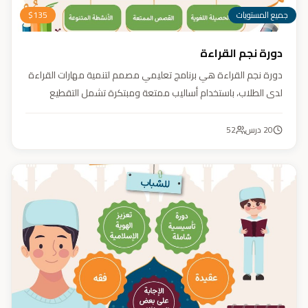
جميع المستويات
135
$
دورة نجم القراءة
دورة نجم القراءة هي برنامج تعليمي مصمم لتنمية مهارات القراءة
لدى الطلاب، باستخدام أساليب ممتعة ومبتكرة تشمل التقطيع
الصوتي، والأنشطة التفاعلية مثل الألعاب والأغاني والمسابقات
والمحادثات. يهدف البرنامج إلى تعزيز قدرات الطلاب في التمييز بين
20
درس
52
رسم المصحف والرسم الإملائي، وتدريبهم على القراءة السريعة.