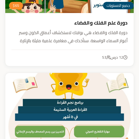
جميع المستويات
65
$
دورة علم الفلك والفضاء
دورة الفلك والفضاء هي بوابتك لاستكشاف أعماق الكون وسبر
أغوار السماء الواسعة. سنأخذك في مغامرة علمية مليئة بالإثارة
والمتعة. دورة الفلك والفضاء ليست مجرد تعليم، بل هي تجربة تنير
عقلك وتثري خيالك، لتمنحك رؤية جديدة للكون وتفتح لك آفاقاً لا
12
درس
53
حدود لها.