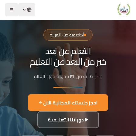
لشريحة 2 من 4: التعلم عن بُعد خير من البعد عن التعليم
كاديمية جيل العربية – Jeel Alarabiya Academy
كاديمية جيل العربية هي منصة تعليمية عبر الإنترنت تأسست عام 2023، متخصصة في تعليم اللغة العربية وتجويد القرآن الكريم والتربية الإسلامية والعلوم للأطفال والبالغين من مختلف أنحاء العالم.
أكاديمية جيل العربية
ا الذي تقدمه الأكاديمية؟
التعلم عن بُعد
عليم اللغة العربية للناطقين بها وغير الناطقين بها
جويد وحفظ القرآن الكريم مع إجازات معتمدة
خير من البعد عن التعليم
لدراسات الإسلامية والتربية الدينية
للغة الإنجليزية والفرنسية
+٢٠٠٠ طالب من ٣١+ دولة حول العالم
لبرمجة وعلم الفلك والفنون
فاصيل الدراسة
لفئات العمرية المستهدفة: من 4 سنوات حتى البالغين
احجز جلستك المجانية الآن
كل التعليم: مجموعات صغيرة 3-5 طلاب، أو حصص فردية
دة الحصة: 50 دقيقة
دوراتنا التعليمية
للغات المستخدمة في التدريس: العربية، التركية، الإنجليزية، الفرنسية