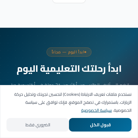
ابدأ اليوم — مجاناً
ابدأ رحلتك التعليمية اليوم
انضم إلى آلاف الطلاب من أكثر من 31 دولة في أكاديمية جيل
العربية. جلستك الأولى مجانية.
نستخدم ملفات تعريف الارتباط (Cookies) لتحسين تجربتك وتحليل حركة
الزيارات. باستمرارك في تصفح الموقع، فإنك توافق على سياسة
الخصوصية.
سياسة الخصوصية
احجز حصتك التجريبية
قبول الكل
الضروري فقط
تواصل عبر واتساب
الرئيسية
المسارات التعليمية
تواصل معنا
حسابي