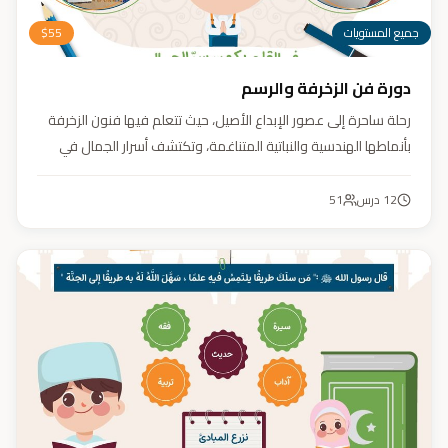
جميع المستويات
55
$
دورة فن الزخرفة والرسم
رحلة ساحرة إلى عصور الإبداع الأصيل، حيث تتعلم فيها فنون الزخرفة
بأنماطها الهندسية والنباتية المتناغمة، وتكتشف أسرار الجمال في
تفاصيلها. يهدف الكورس إلى تنمية مهارتك في تصميم زخارف تأسر
الأنظار برقيّها وتوازنها، لتبدع أعمالًا فنية تعكس عبق التراث وسحر
12
درس
51
الحضارة الإسلامية.