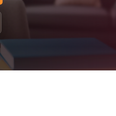
لمستويات: مبتدئ، أساسي، متوسط، متقدم
لدراسة: 100% عبر الإنترنت (أونلاين)
لتقييم: اختبار تحديد المستوى، متابعة دورية، تقارير للأهل
علومات التواصل
اتساب: +90 555 077 43 22
لبريد الإلكتروني: info@jeelalarabiya.academy
اعات العمل: السبت–الخميس 9ص–9م، الجمعة 2م–9م
لموقع الإلكتروني: jeelalarabiya.academy
Jeel Alarabiya Academy – Englis
bove. Parent dashboard included. Certificates issued on completion
What We Offe
Arabic Language (for native and non-native speakers
Quran Recitation & Memorization (Ijaza-certified teachers
Islamic Studies & Religious Educatio
English Language & French Languag