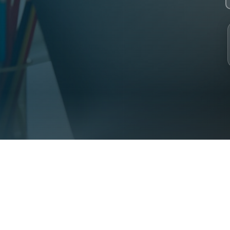
 2023. 30+ specialist Syrian teachers. 2000+ students from 31 coun