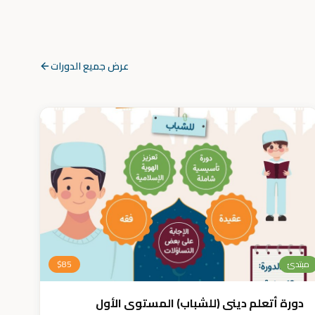
عرض جميع الدورات
مبتدئ
85
$
دورة أتعلم ديني (للشباب) المستوى الأول