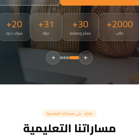
20+
31+
30+
2000+
طالب
معلم ومعلمة
دولة
سنوات خبرة
tries. Small groups of 3-5, 50-minute live sessions, ages 4 and a
تعرّف على مساراتنا التعليمية
مساراتنا التعليمية