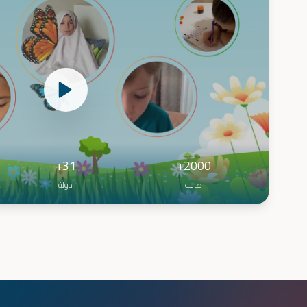
31+
2000+
طالب
دولة