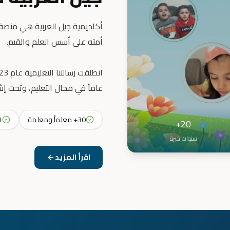
أكاديمية جيل العربية هي منصة ت
عاماً في مجال التعليم، وتحت إش
30+ معلماً ومعلمة
31+ 
20+
سنوات خبرة
اقرأ المزيد