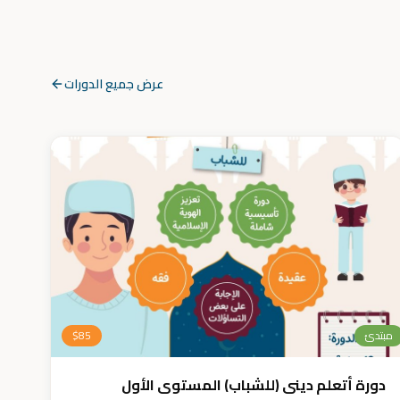
عرض جميع الدورات
مبتدئ
85
$
دورة أتعلم ديني (للشباب) المستوى الأول