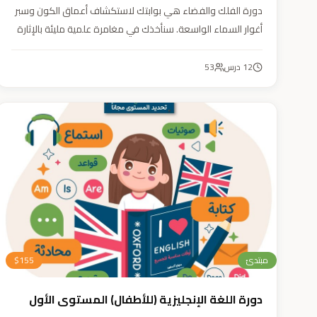
دورة الفلك والفضاء هي بوابتك لاستكشاف أعماق الكون وسبر
أغوار السماء الواسعة. سنأخذك في مغامرة علمية مليئة بالإثارة
والمتعة. دورة الفلك والفضاء ليست مجرد تعليم، بل هي تجربة
تنير عقلك وتثري خيالك، لتمنحك رؤية جديدة للكون وتفتح لك
12
درس
53
آفاقاً لا حدود لها.
مبتدئ
155
$
دورة اللغة الإنجليزية (للأطفال) المستوى الأول