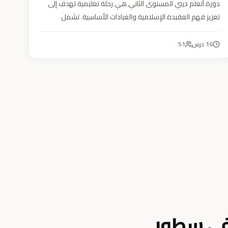
دورة أتعلم ديني المستوى الثاني هي رحلة تعليمية تهدف إلى
تعزيز فهم العقيدة الإسلامية والعبادات الأساسية. تشمل
مواضيع التوحيد والعقيدة والفقه ودراسة السيرة النبوية. هدفنا
زرع القيم والمبادئ وتربية أبنائنا تربية إيمانية وأخلاقية وعلمية
16
درس
51
ونفسية واجتماعية.
في سطور