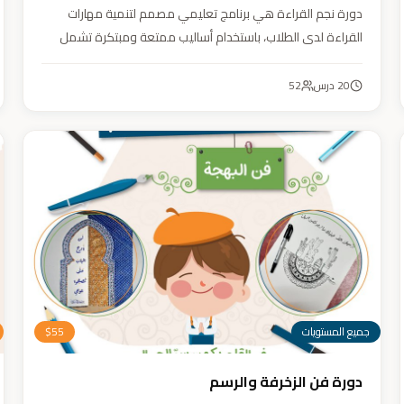
دورة نجم القراءة هي برنامج تعليمي مصمم لتنمية مهارات
القراءة لدى الطلاب، باستخدام أساليب ممتعة ومبتكرة تشمل
التقطيع الصوتي، والأنشطة التفاعلية مثل الألعاب والأغاني
والمسابقات والمحادثات. يهدف البرنامج إلى تعزيز قدرات الطلاب
20
درس
52
في التمييز بين رسم المصحف والرسم الإملائي، وتدريبهم على
القراءة السريعة.
جميع المستويات
55
$
دورة فن الزخرفة والرسم