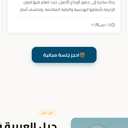
رحلة ساحرة إلى عصور الإبداع الأصيل، حيث تتعلم فيها فنون
الزخرفة بأنماطها الهندسية والنباتية المتناغمة، وتكتشف أسرار
الجمال في تفاصيلها. يهدف الكورس إلى تنمية مهارتك في
تصميم زخارف تأسر الأنظار برقيّها وتوازنها، لتبدع أعمالًا فنية
12
درس
51
تعكس عبق التراث وسحر الحضارة الإسلامية.
احجز جلسة مجانية
من نحن
جيل العربية 