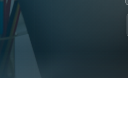
 2023. 30+ specialist Syrian teachers. 2000+ students from 31 coun