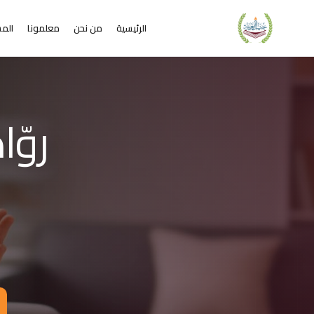
الرئيسية
من نحن
معلمونا
المس
لشريحة 2 من 4: التعلم عن بُعد خير من البعد عن التعليم
كاديمية جيل العربية – Jeel Alarabiya Academy
كاديمية جيل العربية هي منصة تعليمية عبر الإنترنت تأسست عام 2023، متخصصة في تعليم اللغة العربية وتجويد القرآن الكريم والتربية الإسلامية والعلوم للأطفال والبالغين من مختلف أنحاء العالم.
ا الذي تقدمه الأكاديمية؟
عليم اللغة العربية للناطقين بها وغير الناطقين بها
جويد وحفظ القرآن الكريم مع إجازات معتمدة
لدراسات الإسلامية والتربية الدينية
خي
للغة الإنجليزية والفرنسية
لبرمجة وعلم الفلك والفنون
فاصيل الدراسة
لفئات العمرية المستهدفة: من 4 سنوات حتى البالغين
كل التعليم: مجموعات صغيرة 3-5 طلاب، أو حصص فردية
دة الحصة: 50 دقيقة
للغات المستخدمة في التدريس: العربية، التركية، الإنجليزية، الفرنسية