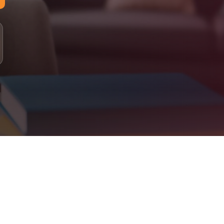
لمستويات: مبتدئ، أساسي، متوسط، متقدم
لدراسة: 100% عبر الإنترنت (أونلاين)
لتقييم: اختبار تحديد المستوى، متابعة دورية، تقارير للأهل
علومات التواصل
اتساب: +90 555 077 43 22
لبريد الإلكتروني: info@jeelalarabiya.academy
اعات العمل: السبت–الخميس 9ص–9م، الجمعة 2م–9م
لموقع الإلكتروني: jeelalarabiya.academy
Jeel Alarabiya Academy – Englis
bove. Parent dashboard included. Certificates issued on completion
What We Offe
Arabic Language (for native and non-native speakers
Quran Recitation & Memorization (Ijaza-certified teachers
Islamic Studies & Religious Educatio
English Language & French Languag