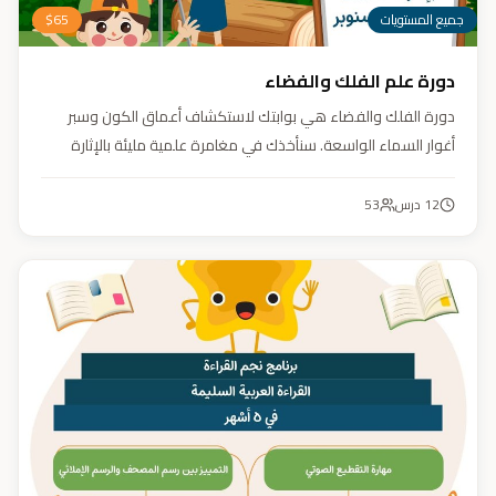
جميع المستويات
65
$
دورة علم الفلك والفضاء
دورة الفلك والفضاء هي بوابتك لاستكشاف أعماق الكون وسبر
أغوار السماء الواسعة. سنأخذك في مغامرة علمية مليئة بالإثارة
والمتعة. دورة الفلك والفضاء ليست مجرد تعليم، بل هي تجربة تنير
عقلك وتثري خيالك، لتمنحك رؤية جديدة للكون وتفتح لك آفاقاً لا
12
درس
53
حدود لها.