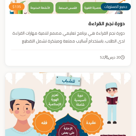
جميع المستويات
135
$
دورة نجم القراءة
دورة نجم القراءة هي برنامج تعليمي مصمم لتنمية مهارات القراءة
لدى الطلاب، باستخدام أساليب ممتعة ومبتكرة تشمل التقطيع
الصوتي، والأنشطة التفاعلية مثل الألعاب والأغاني والمسابقات
والمحادثات. يهدف البرنامج إلى تعزيز قدرات الطلاب في التمييز بين
20
درس
52
رسم المصحف والرسم الإملائي، وتدريبهم على القراءة السريعة.