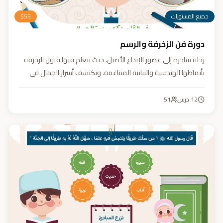
جميع المستويات
55
$
دورة فن الزخرفة والرسم
رحلة ساحرة إلى عصور الإبداع الأصيل، حيث تتعلم فيها فنون الزخرفة
بأنماطها الهندسية والنباتية المتناغمة، وتكتشف أسرار الجمال في
تفاصيلها. يهدف الكورس إلى تنمية مهارتك في تصميم زخارف تأسر
الأنظار برقيّها وتوازنها، لتبدع أعمالًا فنية تعكس عبق التراث وسحر
12
درس
51
الحضارة الإسلامية.