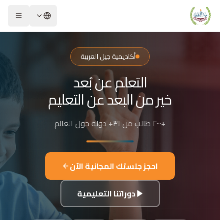
لشريحة 2 من 4: التعلم عن بُعد خير من البعد عن التعليم
كاديمية جيل العربية – Jeel Alarabiya Academy
كاديمية جيل العربية هي منصة تعليمية عبر الإنترنت تأسست عام 2023، متخصصة في تعليم اللغة العربية وتجويد القرآن الكريم والتربية الإسلامية والعلوم للأطفال والبالغين من مختلف أنحاء العالم.
أكاديمية جيل العربية
ا الذي تقدمه الأكاديمية؟
التعلم عن بُعد
عليم اللغة العربية للناطقين بها وغير الناطقين بها
جويد وحفظ القرآن الكريم مع إجازات معتمدة
خير من البعد عن التعليم
لدراسات الإسلامية والتربية الدينية
للغة الإنجليزية والفرنسية
+٢٠٠٠ طالب من ٣١+ دولة حول العالم
لبرمجة وعلم الفلك والفنون
فاصيل الدراسة
لفئات العمرية المستهدفة: من 4 سنوات حتى البالغين
احجز جلستك المجانية الآن
كل التعليم: مجموعات صغيرة 3-5 طلاب، أو حصص فردية
دة الحصة: 50 دقيقة
دوراتنا التعليمية
للغات المستخدمة في التدريس: العربية، التركية، الإنجليزية، الفرنسية