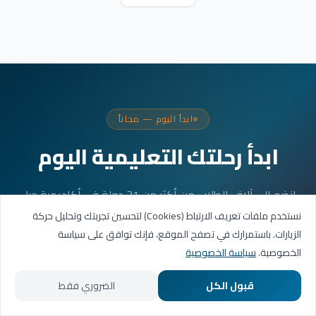
ابدأ اليوم — مجاناً
ابدأ رحلتك التعليمية اليوم
انضم إلى آلاف الطلاب من أكثر من 31 دولة في أكاديمية جيل
العربية. جلستك الأولى مجانية.
نستخدم ملفات تعريف الارتباط (Cookies) لتحسين تجربتك وتحليل حركة
الزيارات. باستمرارك في تصفح الموقع، فإنك توافق على سياسة
الخصوصية.
سياسة الخصوصية
احجز حصتك التجريبية
قبول الكل
الضروري فقط
تواصل عبر واتساب
الرئيسية
المسارات التعليمية
تواصل معنا
حسابي