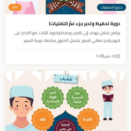
جميع المستويات
85
$
دورة تحفيظ وتدبر جزء عَمَّ (للفتيات)
برنامج شامل يهدف إلى تلقين وحفظ وتجويد الآيات، مع التركيز على
فهم وتدبر معاني السور. يشمل المنهج مراجعة دورية للسور
المحفوظة، وترسيخ القيم والأخلاق القرآنية من خلال أنشطة تفاعلية
تدعم مهارات القراءة والفهم.
20
درس
51