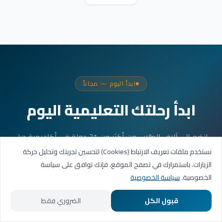
ابدأ اليوم — مجاناً
ابدأ رحلتك التعليمية اليوم
انضم إلى آلاف الطلاب من أكثر من 31 دولة في أكاديمية جيل
العربية. جلستك الأولى مجانية.
نستخدم ملفات تعريف الارتباط (Cookies) لتحسين تجربتك وتحليل حركة
الزيارات. باستمرارك في تصفح الموقع، فإنك توافق على سياسة
الخصوصية.
سياسة الخصوصية
احجز حصتك التجريبية
قبول الكل
الضروري فقط
تواصل عبر واتساب
الرئيسية
المسارات التعليمية
تواصل معنا
حسابي