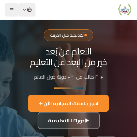
لشريحة 2 من 4: التعلم عن بُعد خير من البعد عن التعليم
كاديمية جيل العربية – Jeel Alarabiya Academy
كاديمية جيل العربية هي منصة تعليمية عبر الإنترنت تأسست عام 2023، متخصصة في تعليم اللغة العربية وتجويد القرآن الكريم والتربية الإسلامية والعلوم للأطفال والبالغين من مختلف أنحاء العالم.
أكاديمية جيل العربية
ا الذي تقدمه الأكاديمية؟
التعلم عن بُعد
عليم اللغة العربية للناطقين بها وغير الناطقين بها
جويد وحفظ القرآن الكريم مع إجازات معتمدة
خير من البعد عن التعليم
لدراسات الإسلامية والتربية الدينية
للغة الإنجليزية والفرنسية
+٢٠٠٠ طالب من ٣١+ دولة حول العالم
لبرمجة وعلم الفلك والفنون
فاصيل الدراسة
لفئات العمرية المستهدفة: من 4 سنوات حتى البالغين
احجز جلستك المجانية الآن
كل التعليم: مجموعات صغيرة 3-5 طلاب، أو حصص فردية
دة الحصة: 50 دقيقة
دوراتنا التعليمية
للغات المستخدمة في التدريس: العربية، التركية، الإنجليزية، الفرنسية