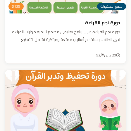
جميع المستويات
135
$
دورة نجم القراءة
دورة نجم القراءة هي برنامج تعليمي مصمم لتنمية مهارات القراءة
لدى الطلاب، باستخدام أساليب ممتعة ومبتكرة تشمل التقطيع
الصوتي، والأنشطة التفاعلية مثل الألعاب والأغاني والمسابقات
والمحادثات. يهدف البرنامج إلى تعزيز قدرات الطلاب في التمييز بين
20
درس
52
رسم المصحف والرسم الإملائي، وتدريبهم على القراءة السريعة.