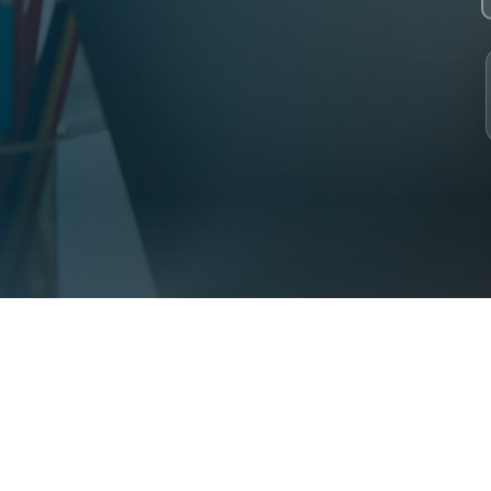
 2023. 30+ specialist Syrian teachers. 2000+ students from 31 coun