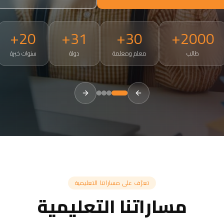
20+
31+
30+
2000+
طالب
معلم ومعلمة
دولة
سنوات خبرة
tries. Small groups of 3-5, 50-minute live sessions, ages 4 and a
تعرّف على مساراتنا التعليمية
مساراتنا التعليمية