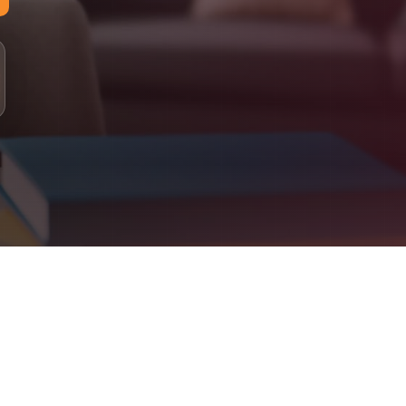
لمستويات: مبتدئ، أساسي، متوسط، متقدم
لدراسة: 100% عبر الإنترنت (أونلاين)
لتقييم: اختبار تحديد المستوى، متابعة دورية، تقارير للأهل
علومات التواصل
اتساب: +90 555 077 43 22
لبريد الإلكتروني: info@jeelalarabiya.academy
اعات العمل: السبت–الخميس 9ص–9م، الجمعة 2م–9م
لموقع الإلكتروني: jeelalarabiya.academy
Jeel Alarabiya Academy – Englis
bove. Parent dashboard included. Certificates issued on completion
What We Offe
Arabic Language (for native and non-native speakers
Quran Recitation & Memorization (Ijaza-certified teachers
Islamic Studies & Religious Educatio
English Language & French Languag