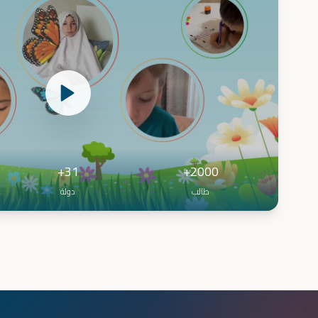
31+
2000+
طالب
دولة