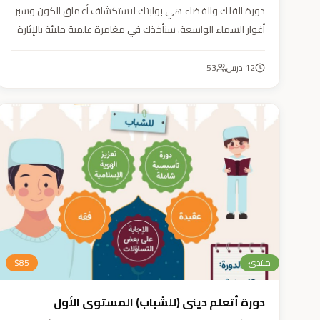
دورة الفلك والفضاء هي بوابتك لاستكشاف أعماق الكون وسبر
أغوار السماء الواسعة. سنأخذك في مغامرة علمية مليئة بالإثارة
والمتعة. دورة الفلك والفضاء ليست مجرد تعليم، بل هي تجربة
تنير عقلك وتثري خيالك، لتمنحك رؤية جديدة للكون وتفتح لك
12
درس
53
آفاقاً لا حدود لها.
مبتدئ
85
$
دورة أتعلم ديني (للشباب) المستوى الأول