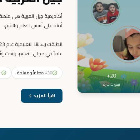
أكاديمية جيل العربية هي منصة ت
عاماً في مجال التعليم، وتحت إش
30+ معلماً ومعلمة
31+ 
20+
سنوات خبرة
اقرأ المزيد