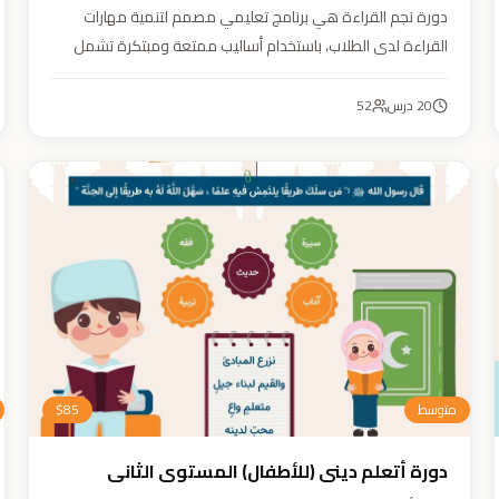
دورة نجم القراءة هي برنامج تعليمي مصمم لتنمية مهارات
القراءة لدى الطلاب، باستخدام أساليب ممتعة ومبتكرة تشمل
التقطيع الصوتي، والأنشطة التفاعلية مثل الألعاب والأغاني
والمسابقات والمحادثات. يهدف البرنامج إلى تعزيز قدرات الطلاب
20
درس
52
في التمييز بين رسم المصحف والرسم الإملائي، وتدريبهم على
القراءة السريعة.
متوسط
85
$
دورة أتعلم ديني (للأطفال) المستوى الثاني