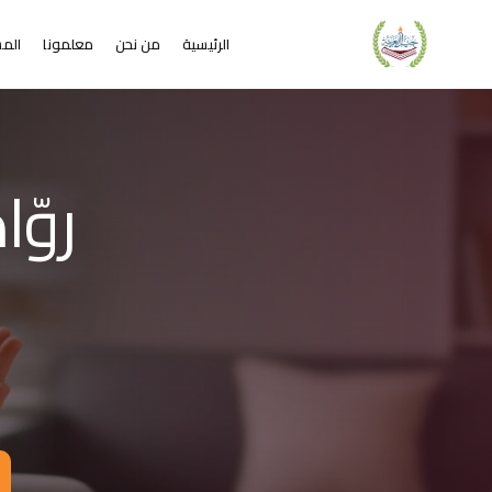
الرئيسية
من نحن
معلمونا
المس
لشريحة 2 من 4: التعلم عن بُعد خير من البعد عن التعليم
كاديمية جيل العربية – Jeel Alarabiya Academy
كاديمية جيل العربية هي منصة تعليمية عبر الإنترنت تأسست عام 2023، متخصصة في تعليم اللغة العربية وتجويد القرآن الكريم والتربية الإسلامية والعلوم للأطفال والبالغين من مختلف أنحاء العالم.
ا الذي تقدمه الأكاديمية؟
عليم اللغة العربية للناطقين بها وغير الناطقين بها
جويد وحفظ القرآن الكريم مع إجازات معتمدة
لدراسات الإسلامية والتربية الدينية
خي
للغة الإنجليزية والفرنسية
لبرمجة وعلم الفلك والفنون
فاصيل الدراسة
لفئات العمرية المستهدفة: من 4 سنوات حتى البالغين
كل التعليم: مجموعات صغيرة 3-5 طلاب، أو حصص فردية
دة الحصة: 50 دقيقة
للغات المستخدمة في التدريس: العربية، التركية، الإنجليزية، الفرنسية