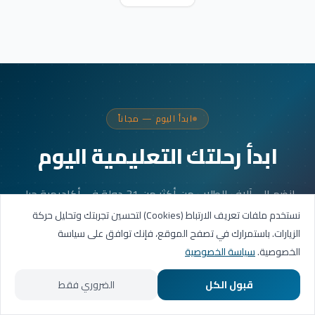
ابدأ اليوم — مجاناً
ابدأ رحلتك التعليمية اليوم
انضم إلى آلاف الطلاب من أكثر من 31 دولة في أكاديمية جيل
العربية. جلستك الأولى مجانية.
نستخدم ملفات تعريف الارتباط (Cookies) لتحسين تجربتك وتحليل حركة
الزيارات. باستمرارك في تصفح الموقع، فإنك توافق على سياسة
الخصوصية.
سياسة الخصوصية
احجز حصتك التجريبية
قبول الكل
الضروري فقط
تواصل عبر واتساب
الرئيسية
المسارات التعليمية
تواصل معنا
حسابي