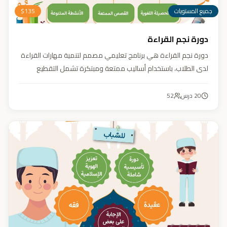
جميع المستويات
135
$
دورة نجم القراءة
دورة نجم القراءة هي برنامج تعليمي مصمم لتنمية مهارات القراءة
لدى الطلاب، باستخدام أساليب ممتعة ومبتكرة تشمل التقطيع
الصوتي، والأنشطة التفاعلية مثل الألعاب والأغاني والمسابقات
والمحادثات. يهدف البرنامج إلى تعزيز قدرات الطلاب في التمييز بين
20
درس
52
رسم المصحف والرسم الإملائي، وتدريبهم على القراءة السريعة.