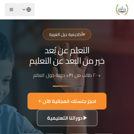
لشريحة 2 من 4: التعلم عن بُعد خير من البعد عن التعليم
كاديمية جيل العربية – Jeel Alarabiya Academy
كاديمية جيل العربية هي منصة تعليمية عبر الإنترنت تأسست عام 2023، متخصصة في تعليم اللغة العربية وتجويد القرآن الكريم والتربية الإسلامية والعلوم للأطفال والبالغين من مختلف أنحاء العالم.
أكاديمية جيل العربية
ا الذي تقدمه الأكاديمية؟
التعلم عن بُعد
عليم اللغة العربية للناطقين بها وغير الناطقين بها
جويد وحفظ القرآن الكريم مع إجازات معتمدة
خير من البعد عن التعليم
لدراسات الإسلامية والتربية الدينية
للغة الإنجليزية والفرنسية
+٢٠٠٠ طالب من ٣١+ دولة حول العالم
لبرمجة وعلم الفلك والفنون
فاصيل الدراسة
لفئات العمرية المستهدفة: من 4 سنوات حتى البالغين
احجز جلستك المجانية الآن
كل التعليم: مجموعات صغيرة 3-5 طلاب، أو حصص فردية
دة الحصة: 50 دقيقة
دوراتنا التعليمية
للغات المستخدمة في التدريس: العربية، التركية، الإنجليزية، الفرنسية