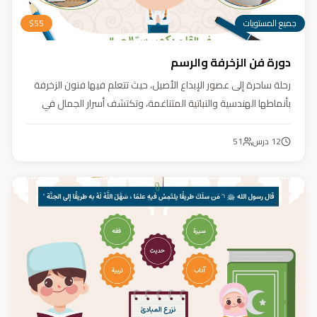
جميع المستويات
55
$
دورة فن الزخرفة والرسم
رحلة ساحرة إلى عصور الإبداع الأصيل، حيث تتعلم فيها فنون الزخرفة
بأنماطها الهندسية والنباتية المتناغمة، وتكتشف أسرار الجمال في
تفاصيلها. يهدف الكورس إلى تنمية مهارتك في تصميم زخارف تأسر
الأنظار برقيّها وتوازنها، لتبدع أعمالًا فنية تعكس عبق التراث وسحر
12
درس
51
الحضارة الإسلامية.