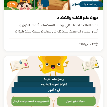
جميع المستويات
65
$
دورة علم الفلك والفضاء
دورة الفلك والفضاء هي بوابتك لاستكشاف أعماق الكون وسبر
أغوار السماء الواسعة. سنأخذك في مغامرة علمية مليئة بالإثارة
والمتعة. دورة الفلك والفضاء ليست مجرد تعليم، بل هي تجربة تنير
عقلك وتثري خيالك، لتمنحك رؤية جديدة للكون وتفتح لك آفاقاً لا
12
درس
53
حدود لها.