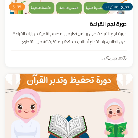
جميع المستويات
135
$
دورة نجم القراءة
دورة نجم القراءة هي برنامج تعليمي مصمم لتنمية مهارات القراءة
لدى الطلاب، باستخدام أساليب ممتعة ومبتكرة تشمل التقطيع
الصوتي، والأنشطة التفاعلية مثل الألعاب والأغاني والمسابقات
والمحادثات. يهدف البرنامج إلى تعزيز قدرات الطلاب في التمييز بين
20
درس
52
رسم المصحف والرسم الإملائي، وتدريبهم على القراءة السريعة.