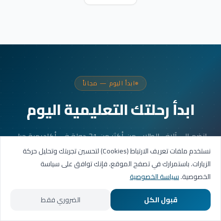
ابدأ اليوم — مجاناً
ابدأ رحلتك التعليمية اليوم
انضم إلى آلاف الطلاب من أكثر من 31 دولة في أكاديمية جيل
العربية. جلستك الأولى مجانية.
نستخدم ملفات تعريف الارتباط (Cookies) لتحسين تجربتك وتحليل حركة
الزيارات. باستمرارك في تصفح الموقع، فإنك توافق على سياسة
الخصوصية.
سياسة الخصوصية
احجز حصتك التجريبية
قبول الكل
الضروري فقط
تواصل عبر واتساب
الرئيسية
المسارات التعليمية
تواصل معنا
حسابي