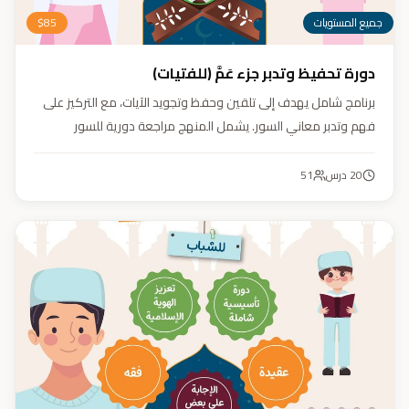
جميع المستويات
85
$
دورة تحفيظ وتدبر جزء عَمَّ (للفتيات)
برنامج شامل يهدف إلى تلقين وحفظ وتجويد الآيات، مع التركيز على
فهم وتدبر معاني السور. يشمل المنهج مراجعة دورية للسور
المحفوظة، وترسيخ القيم والأخلاق القرآنية من خلال أنشطة تفاعلية
تدعم مهارات القراءة والفهم.
20
درس
51