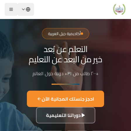
لشريحة 2 من 4: التعلم عن بُعد خير من البعد عن التعليم
كاديمية جيل العربية – Jeel Alarabiya Academy
كاديمية جيل العربية هي منصة تعليمية عبر الإنترنت تأسست عام 2023، متخصصة في تعليم اللغة العربية وتجويد القرآن الكريم والتربية الإسلامية والعلوم للأطفال والبالغين من مختلف أنحاء العالم.
أكاديمية جيل العربية
ا الذي تقدمه الأكاديمية؟
التعلم عن بُعد
عليم اللغة العربية للناطقين بها وغير الناطقين بها
جويد وحفظ القرآن الكريم مع إجازات معتمدة
خير من البعد عن التعليم
لدراسات الإسلامية والتربية الدينية
للغة الإنجليزية والفرنسية
+٢٠٠٠ طالب من ٣١+ دولة حول العالم
لبرمجة وعلم الفلك والفنون
فاصيل الدراسة
لفئات العمرية المستهدفة: من 4 سنوات حتى البالغين
احجز جلستك المجانية الآن
كل التعليم: مجموعات صغيرة 3-5 طلاب، أو حصص فردية
دة الحصة: 50 دقيقة
دوراتنا التعليمية
للغات المستخدمة في التدريس: العربية، التركية، الإنجليزية، الفرنسية