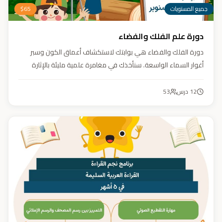
جميع المستويات
65
$
دورة علم الفلك والفضاء
دورة الفلك والفضاء هي بوابتك لاستكشاف أعماق الكون وسبر
أغوار السماء الواسعة. سنأخذك في مغامرة علمية مليئة بالإثارة
والمتعة. دورة الفلك والفضاء ليست مجرد تعليم، بل هي تجربة تنير
عقلك وتثري خيالك، لتمنحك رؤية جديدة للكون وتفتح لك آفاقاً لا
12
درس
53
حدود لها.