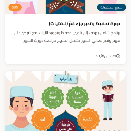
جميع المستويات
85
$
دورة تحفيظ وتدبر جزء عَمَّ (للفتيات)
برنامج شامل يهدف إلى تلقين وحفظ وتجويد الآيات، مع التركيز على
فهم وتدبر معاني السور. يشمل المنهج مراجعة دورية للسور
المحفوظة، وترسيخ القيم والأخلاق القرآنية من خلال أنشطة تفاعلية
تدعم مهارات القراءة والفهم.
20
درس
51