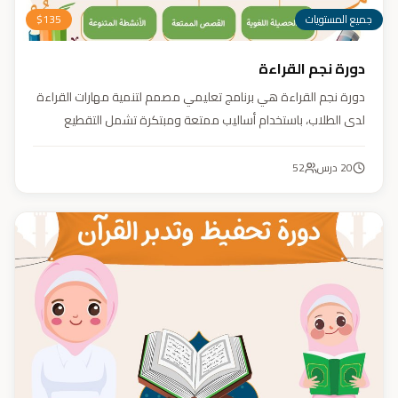
جميع المستويات
135
$
دورة نجم القراءة
دورة نجم القراءة هي برنامج تعليمي مصمم لتنمية مهارات القراءة
لدى الطلاب، باستخدام أساليب ممتعة ومبتكرة تشمل التقطيع
الصوتي، والأنشطة التفاعلية مثل الألعاب والأغاني والمسابقات
والمحادثات. يهدف البرنامج إلى تعزيز قدرات الطلاب في التمييز بين
20
درس
52
رسم المصحف والرسم الإملائي، وتدريبهم على القراءة السريعة.