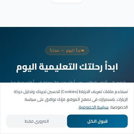
ابدأ اليوم — مجاناً
ابدأ رحلتك التعليمية اليوم
انضم إلى آلاف الطلاب من أكثر من 31 دولة في أكاديمية جيل
العربية. جلستك الأولى مجانية.
نستخدم ملفات تعريف الارتباط (Cookies) لتحسين تجربتك وتحليل حركة
الزيارات. باستمرارك في تصفح الموقع، فإنك توافق على سياسة
الخصوصية.
سياسة الخصوصية
احجز حصتك التجريبية
قبول الكل
الضروري فقط
تواصل عبر واتساب
الرئيسية
المسارات التعليمية
تواصل معنا
حسابي