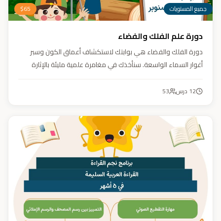
جميع المستويات
65
$
دورة علم الفلك والفضاء
دورة الفلك والفضاء هي بوابتك لاستكشاف أعماق الكون وسبر
أغوار السماء الواسعة. سنأخذك في مغامرة علمية مليئة بالإثارة
والمتعة. دورة الفلك والفضاء ليست مجرد تعليم، بل هي تجربة تنير
عقلك وتثري خيالك، لتمنحك رؤية جديدة للكون وتفتح لك آفاقاً لا
12
درس
53
حدود لها.