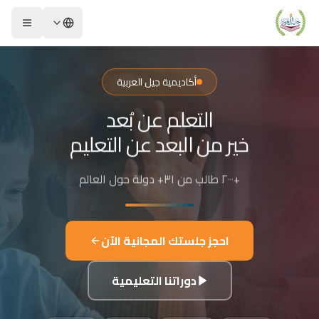
لشريحة 2 من 4: التعلم عن بُعد خير من البعد عن التعليم
كاديمية جيل العربية – Jeel Alarabiya Academy
كاديمية جيل العربية هي منصة تعليمية عبر الإنترنت تأسست عام 2023، متخصصة في تعليم اللغة العربية وتجويد القرآن الكريم والتربية الإسلامية والعلوم للأطفال والبالغين من مختلف أنحاء العالم.
أكاديمية جيل العربية
ا الذي تقدمه الأكاديمية؟
التعلم عن بُعد
عليم اللغة العربية للناطقين بها وغير الناطقين بها
جويد وحفظ القرآن الكريم مع إجازات معتمدة
خير من البعد عن التعليم
لدراسات الإسلامية والتربية الدينية
للغة الإنجليزية والفرنسية
+٢٠٠٠ طالب من ٣١+ دولة حول العالم
لبرمجة وعلم الفلك والفنون
فاصيل الدراسة
لفئات العمرية المستهدفة: من 4 سنوات حتى البالغين
احجز جلستك المجانية الآن
كل التعليم: مجموعات صغيرة 3-5 طلاب، أو حصص فردية
دة الحصة: 50 دقيقة
دوراتنا التعليمية
للغات المستخدمة في التدريس: العربية، التركية، الإنجليزية، الفرنسية