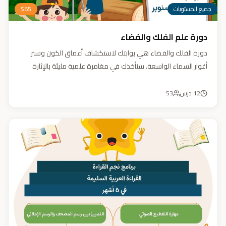
جميع المستويات
65
$
دورة علم الفلك والفضاء
دورة الفلك والفضاء هي بوابتك لاستكشاف أعماق الكون وسبر
أغوار السماء الواسعة. سنأخذك في مغامرة علمية مليئة بالإثارة
والمتعة. دورة الفلك والفضاء ليست مجرد تعليم، بل هي تجربة تنير
عقلك وتثري خيالك، لتمنحك رؤية جديدة للكون وتفتح لك آفاقاً لا
12
درس
53
حدود لها.