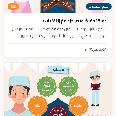
جميع المستويات
85
$
دورة تحفيظ وتدبر جزء عَمَّ (للفتيات)
برنامج شامل يهدف إلى تلقين وحفظ وتجويد الآيات، مع التركيز على
فهم وتدبر معاني السور. يشمل المنهج مراجعة دورية للسور
المحفوظة، وترسيخ القيم والأخلاق القرآنية من خلال أنشطة تفاعلية
تدعم مهارات القراءة والفهم.
20
درس
51