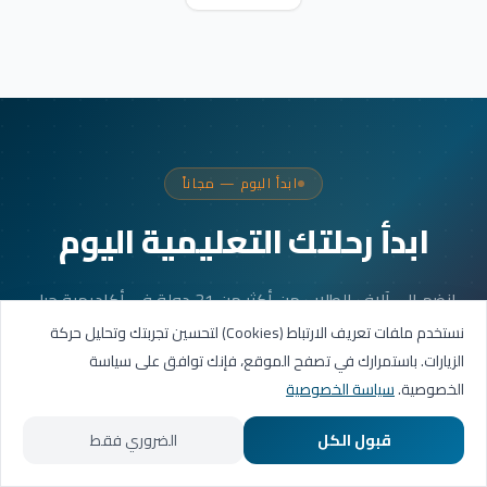
ابدأ اليوم — مجاناً
ابدأ رحلتك التعليمية اليوم
انضم إلى آلاف الطلاب من أكثر من 31 دولة في أكاديمية جيل
العربية. جلستك الأولى مجانية.
نستخدم ملفات تعريف الارتباط (Cookies) لتحسين تجربتك وتحليل حركة
الزيارات. باستمرارك في تصفح الموقع، فإنك توافق على سياسة
الخصوصية.
سياسة الخصوصية
احجز حصتك التجريبية
قبول الكل
الضروري فقط
تواصل عبر واتساب
الرئيسية
المسارات التعليمية
تواصل معنا
حسابي