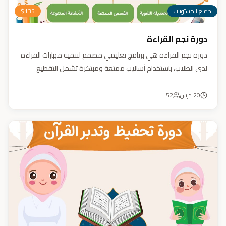
جميع المستويات
135
$
دورة نجم القراءة
دورة نجم القراءة هي برنامج تعليمي مصمم لتنمية مهارات القراءة
لدى الطلاب، باستخدام أساليب ممتعة ومبتكرة تشمل التقطيع
الصوتي، والأنشطة التفاعلية مثل الألعاب والأغاني والمسابقات
والمحادثات. يهدف البرنامج إلى تعزيز قدرات الطلاب في التمييز بين
20
درس
52
رسم المصحف والرسم الإملائي، وتدريبهم على القراءة السريعة.