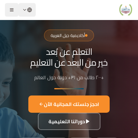
لشريحة 2 من 4: التعلم عن بُعد خير من البعد عن التعليم
كاديمية جيل العربية – Jeel Alarabiya Academy
كاديمية جيل العربية هي منصة تعليمية عبر الإنترنت تأسست عام 2023، متخصصة في تعليم اللغة العربية وتجويد القرآن الكريم والتربية الإسلامية والعلوم للأطفال والبالغين من مختلف أنحاء العالم.
أكاديمية جيل العربية
ا الذي تقدمه الأكاديمية؟
التعلم عن بُعد
عليم اللغة العربية للناطقين بها وغير الناطقين بها
جويد وحفظ القرآن الكريم مع إجازات معتمدة
خير من البعد عن التعليم
لدراسات الإسلامية والتربية الدينية
للغة الإنجليزية والفرنسية
+٢٠٠٠ طالب من ٣١+ دولة حول العالم
لبرمجة وعلم الفلك والفنون
فاصيل الدراسة
لفئات العمرية المستهدفة: من 4 سنوات حتى البالغين
احجز جلستك المجانية الآن
كل التعليم: مجموعات صغيرة 3-5 طلاب، أو حصص فردية
دة الحصة: 50 دقيقة
دوراتنا التعليمية
للغات المستخدمة في التدريس: العربية، التركية، الإنجليزية، الفرنسية