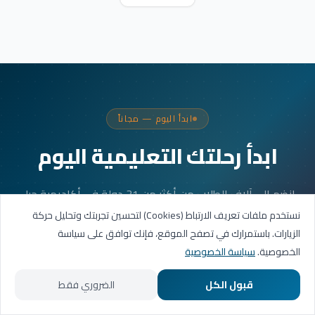
ابدأ اليوم — مجاناً
ابدأ رحلتك التعليمية اليوم
انضم إلى آلاف الطلاب من أكثر من 31 دولة في أكاديمية جيل
العربية. جلستك الأولى مجانية.
نستخدم ملفات تعريف الارتباط (Cookies) لتحسين تجربتك وتحليل حركة
الزيارات. باستمرارك في تصفح الموقع، فإنك توافق على سياسة
الخصوصية.
سياسة الخصوصية
احجز حصتك التجريبية
قبول الكل
الضروري فقط
تواصل عبر واتساب
الرئيسية
المسارات التعليمية
تواصل معنا
حسابي