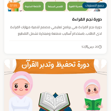
جميع المستويات
135
$
دورة نجم القراءة
دورة نجم القراءة هي برنامج تعليمي مصمم لتنمية مهارات القراءة
لدى الطلاب، باستخدام أساليب ممتعة ومبتكرة تشمل التقطيع
الصوتي، والأنشطة التفاعلية مثل الألعاب والأغاني والمسابقات
والمحادثات. يهدف البرنامج إلى تعزيز قدرات الطلاب في التمييز بين
20
درس
52
رسم المصحف والرسم الإملائي، وتدريبهم على القراءة السريعة.