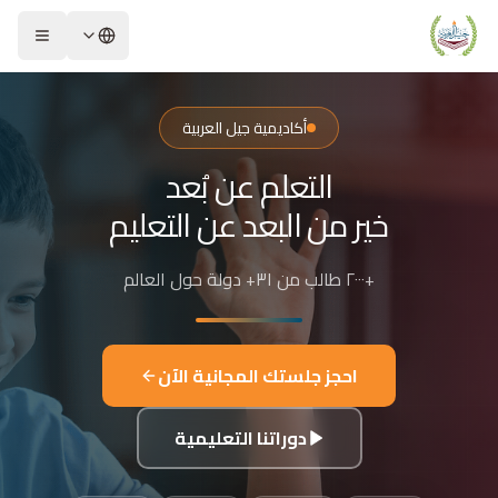
لشريحة 2 من 4: التعلم عن بُعد خير من البعد عن التعليم
كاديمية جيل العربية – Jeel Alarabiya Academy
كاديمية جيل العربية هي منصة تعليمية عبر الإنترنت تأسست عام 2023، متخصصة في تعليم اللغة العربية وتجويد القرآن الكريم والتربية الإسلامية والعلوم للأطفال والبالغين من مختلف أنحاء العالم.
أكاديمية جيل العربية
ا الذي تقدمه الأكاديمية؟
التعلم عن بُعد
عليم اللغة العربية للناطقين بها وغير الناطقين بها
جويد وحفظ القرآن الكريم مع إجازات معتمدة
خير من البعد عن التعليم
لدراسات الإسلامية والتربية الدينية
للغة الإنجليزية والفرنسية
+٢٠٠٠ طالب من ٣١+ دولة حول العالم
لبرمجة وعلم الفلك والفنون
فاصيل الدراسة
لفئات العمرية المستهدفة: من 4 سنوات حتى البالغين
احجز جلستك المجانية الآن
كل التعليم: مجموعات صغيرة 3-5 طلاب، أو حصص فردية
دة الحصة: 50 دقيقة
دوراتنا التعليمية
للغات المستخدمة في التدريس: العربية، التركية، الإنجليزية، الفرنسية