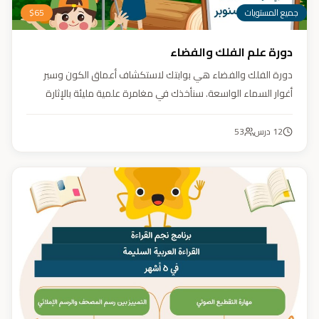
جميع المستويات
65
$
دورة علم الفلك والفضاء
دورة الفلك والفضاء هي بوابتك لاستكشاف أعماق الكون وسبر
أغوار السماء الواسعة. سنأخذك في مغامرة علمية مليئة بالإثارة
والمتعة. دورة الفلك والفضاء ليست مجرد تعليم، بل هي تجربة تنير
عقلك وتثري خيالك، لتمنحك رؤية جديدة للكون وتفتح لك آفاقاً لا
12
درس
53
حدود لها.