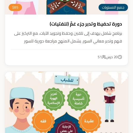
جميع المستويات
85
$
دورة تحفيظ وتدبر جزء عَمَّ (للفتيات)
برنامج شامل يهدف إلى تلقين وحفظ وتجويد الآيات، مع التركيز على
فهم وتدبر معاني السور. يشمل المنهج مراجعة دورية للسور
المحفوظة، وترسيخ القيم والأخلاق القرآنية من خلال أنشطة تفاعلية
تدعم مهارات القراءة والفهم.
20
درس
51