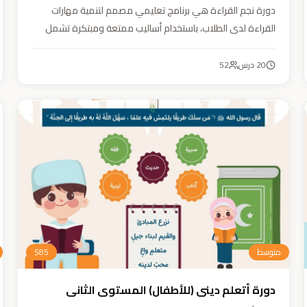
دورة نجم القراءة هي برنامج تعليمي مصمم لتنمية مهارات
القراءة لدى الطلاب، باستخدام أساليب ممتعة ومبتكرة تشمل
التقطيع الصوتي، والأنشطة التفاعلية مثل الألعاب والأغاني
والمسابقات والمحادثات. يهدف البرنامج إلى تعزيز قدرات الطلاب
20
درس
52
في التمييز بين رسم المصحف والرسم الإملائي، وتدريبهم على
القراءة السريعة.
متوسط
85
$
دورة أتعلم ديني (للأطفال) المستوى الثاني