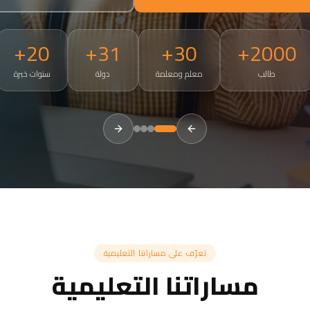
20+
31+
30+
2000+
طالب
معلم ومعلمة
دولة
سنوات خبرة
tries. Small groups of 3-5, 50-minute live sessions, ages 4 and a
تعرّف على مساراتنا التعليمية
مساراتنا التعليمية