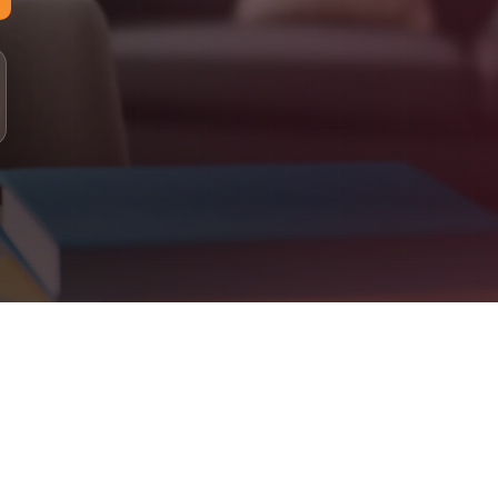
لمستويات: مبتدئ، أساسي، متوسط، متقدم
لدراسة: 100% عبر الإنترنت (أونلاين)
لتقييم: اختبار تحديد المستوى، متابعة دورية، تقارير للأهل
علومات التواصل
اتساب: +90 555 077 43 22
لبريد الإلكتروني: info@jeelalarabiya.academy
اعات العمل: السبت–الخميس 9ص–9م، الجمعة 2م–9م
لموقع الإلكتروني: jeelalarabiya.academy
Jeel Alarabiya Academy – Englis
bove. Parent dashboard included. Certificates issued on completion
What We Offe
Arabic Language (for native and non-native speakers
Quran Recitation & Memorization (Ijaza-certified teachers
Islamic Studies & Religious Educatio
English Language & French Languag