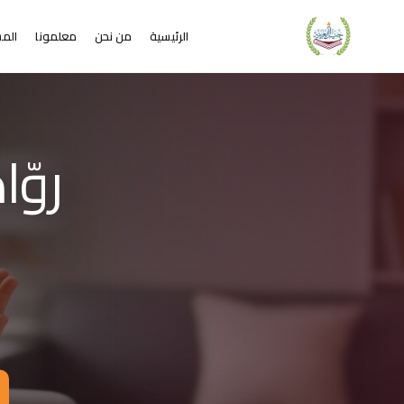
الرئيسية
من نحن
معلمونا
المس
لشريحة 2 من 4: التعلم عن بُعد خير من البعد عن التعليم
كاديمية جيل العربية – Jeel Alarabiya Academy
كاديمية جيل العربية هي منصة تعليمية عبر الإنترنت تأسست عام 2023، متخصصة في تعليم اللغة العربية وتجويد القرآن الكريم والتربية الإسلامية والعلوم للأطفال والبالغين من مختلف أنحاء العالم.
ا الذي تقدمه الأكاديمية؟
عليم اللغة العربية للناطقين بها وغير الناطقين بها
جويد وحفظ القرآن الكريم مع إجازات معتمدة
لدراسات الإسلامية والتربية الدينية
خي
للغة الإنجليزية والفرنسية
لبرمجة وعلم الفلك والفنون
فاصيل الدراسة
لفئات العمرية المستهدفة: من 4 سنوات حتى البالغين
كل التعليم: مجموعات صغيرة 3-5 طلاب، أو حصص فردية
دة الحصة: 50 دقيقة
للغات المستخدمة في التدريس: العربية، التركية، الإنجليزية، الفرنسية