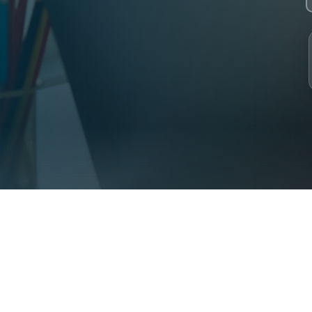
 2023. 30+ specialist Syrian teachers. 2000+ students from 31 coun