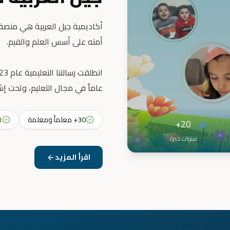
أكاديمية جيل العربية هي منصة ت
عاماً في مجال التعليم، وتحت إش
30+ معلماً ومعلمة
31+ 
20+
سنوات خبرة
اقرأ المزيد