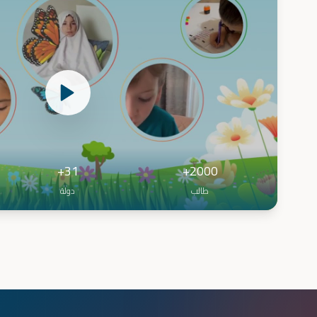
31+
2000+
طالب
دولة