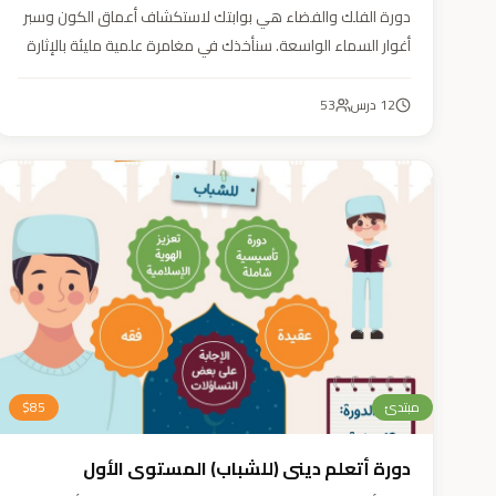
دورة الفلك والفضاء هي بوابتك لاستكشاف أعماق الكون وسبر
أغوار السماء الواسعة. سنأخذك في مغامرة علمية مليئة بالإثارة
والمتعة. دورة الفلك والفضاء ليست مجرد تعليم، بل هي تجربة
تنير عقلك وتثري خيالك، لتمنحك رؤية جديدة للكون وتفتح لك
12
درس
53
آفاقاً لا حدود لها.
مبتدئ
85
$
دورة أتعلم ديني (للشباب) المستوى الأول