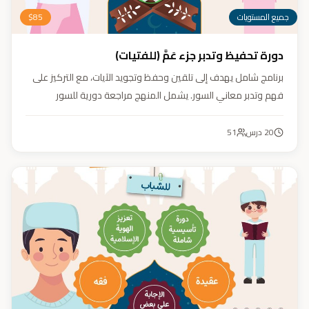
جميع المستويات
85
$
دورة تحفيظ وتدبر جزء عَمَّ (للفتيات)
برنامج شامل يهدف إلى تلقين وحفظ وتجويد الآيات، مع التركيز على
فهم وتدبر معاني السور. يشمل المنهج مراجعة دورية للسور
المحفوظة، وترسيخ القيم والأخلاق القرآنية من خلال أنشطة تفاعلية
تدعم مهارات القراءة والفهم.
20
درس
51