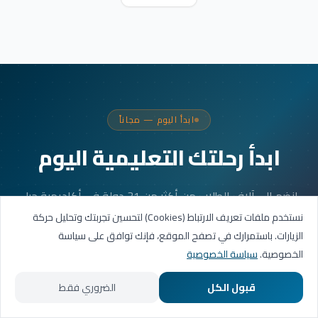
ابدأ اليوم — مجاناً
ابدأ رحلتك التعليمية اليوم
انضم إلى آلاف الطلاب من أكثر من 31 دولة في أكاديمية جيل
العربية. جلستك الأولى مجانية.
نستخدم ملفات تعريف الارتباط (Cookies) لتحسين تجربتك وتحليل حركة
الزيارات. باستمرارك في تصفح الموقع، فإنك توافق على سياسة
الخصوصية.
سياسة الخصوصية
احجز حصتك التجريبية
قبول الكل
الضروري فقط
تواصل عبر واتساب
الرئيسية
المسارات التعليمية
تواصل معنا
حسابي