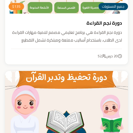
جميع المستويات
135
$
دورة نجم القراءة
دورة نجم القراءة هي برنامج تعليمي مصمم لتنمية مهارات القراءة
لدى الطلاب، باستخدام أساليب ممتعة ومبتكرة تشمل التقطيع
الصوتي، والأنشطة التفاعلية مثل الألعاب والأغاني والمسابقات
والمحادثات. يهدف البرنامج إلى تعزيز قدرات الطلاب في التمييز بين
20
درس
52
رسم المصحف والرسم الإملائي، وتدريبهم على القراءة السريعة.