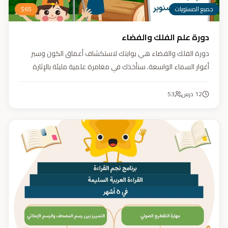
جميع المستويات
65
$
دورة علم الفلك والفضاء
دورة الفلك والفضاء هي بوابتك لاستكشاف أعماق الكون وسبر
أغوار السماء الواسعة. سنأخذك في مغامرة علمية مليئة بالإثارة
والمتعة. دورة الفلك والفضاء ليست مجرد تعليم، بل هي تجربة تنير
عقلك وتثري خيالك، لتمنحك رؤية جديدة للكون وتفتح لك آفاقاً لا
12
درس
53
حدود لها.