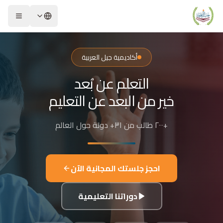
لشريحة 2 من 4: التعلم عن بُعد خير من البعد عن التعليم
كاديمية جيل العربية – Jeel Alarabiya Academy
كاديمية جيل العربية هي منصة تعليمية عبر الإنترنت تأسست عام 2023، متخصصة في تعليم اللغة العربية وتجويد القرآن الكريم والتربية الإسلامية والعلوم للأطفال والبالغين من مختلف أنحاء العالم.
أكاديمية جيل العربية
ا الذي تقدمه الأكاديمية؟
التعلم عن بُعد
عليم اللغة العربية للناطقين بها وغير الناطقين بها
جويد وحفظ القرآن الكريم مع إجازات معتمدة
خير من البعد عن التعليم
لدراسات الإسلامية والتربية الدينية
للغة الإنجليزية والفرنسية
+٢٠٠٠ طالب من ٣١+ دولة حول العالم
لبرمجة وعلم الفلك والفنون
فاصيل الدراسة
لفئات العمرية المستهدفة: من 4 سنوات حتى البالغين
احجز جلستك المجانية الآن
كل التعليم: مجموعات صغيرة 3-5 طلاب، أو حصص فردية
دة الحصة: 50 دقيقة
دوراتنا التعليمية
للغات المستخدمة في التدريس: العربية، التركية، الإنجليزية، الفرنسية