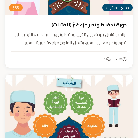
جميع المستويات
85
$
دورة تحفيظ وتدبر جزء عَمَّ (للفتيات)
برنامج شامل يهدف إلى تلقين وحفظ وتجويد الآيات، مع التركيز على
فهم وتدبر معاني السور. يشمل المنهج مراجعة دورية للسور
المحفوظة، وترسيخ القيم والأخلاق القرآنية من خلال أنشطة تفاعلية
تدعم مهارات القراءة والفهم.
20
درس
51