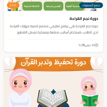
جميع المستويات
135
$
دورة نجم القراءة
دورة نجم القراءة هي برنامج تعليمي مصمم لتنمية مهارات القراءة
لدى الطلاب، باستخدام أساليب ممتعة ومبتكرة تشمل التقطيع
الصوتي، والأنشطة التفاعلية مثل الألعاب والأغاني والمسابقات
والمحادثات. يهدف البرنامج إلى تعزيز قدرات الطلاب في التمييز بين
20
درس
52
رسم المصحف والرسم الإملائي، وتدريبهم على القراءة السريعة.