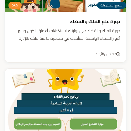
جميع المستويات
65
$
دورة علم الفلك والفضاء
دورة الفلك والفضاء هي بوابتك لاستكشاف أعماق الكون وسبر
أغوار السماء الواسعة. سنأخذك في مغامرة علمية مليئة بالإثارة
والمتعة. دورة الفلك والفضاء ليست مجرد تعليم، بل هي تجربة تنير
عقلك وتثري خيالك، لتمنحك رؤية جديدة للكون وتفتح لك آفاقاً لا
12
درس
53
حدود لها.