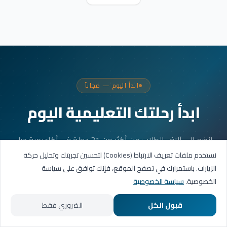
ابدأ اليوم — مجاناً
ابدأ رحلتك التعليمية اليوم
انضم إلى آلاف الطلاب من أكثر من 31 دولة في أكاديمية جيل
العربية. جلستك الأولى مجانية.
نستخدم ملفات تعريف الارتباط (Cookies) لتحسين تجربتك وتحليل حركة
الزيارات. باستمرارك في تصفح الموقع، فإنك توافق على سياسة
الخصوصية.
سياسة الخصوصية
احجز حصتك التجريبية
قبول الكل
الضروري فقط
تواصل عبر واتساب
الرئيسية
المسارات التعليمية
تواصل معنا
حسابي