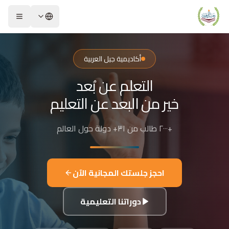
لشريحة 2 من 4: التعلم عن بُعد خير من البعد عن التعليم
كاديمية جيل العربية – Jeel Alarabiya Academy
كاديمية جيل العربية هي منصة تعليمية عبر الإنترنت تأسست عام 2023، متخصصة في تعليم اللغة العربية وتجويد القرآن الكريم والتربية الإسلامية والعلوم للأطفال والبالغين من مختلف أنحاء العالم.
أكاديمية جيل العربية
ا الذي تقدمه الأكاديمية؟
التعلم عن بُعد
عليم اللغة العربية للناطقين بها وغير الناطقين بها
جويد وحفظ القرآن الكريم مع إجازات معتمدة
خير من البعد عن التعليم
لدراسات الإسلامية والتربية الدينية
للغة الإنجليزية والفرنسية
+٢٠٠٠ طالب من ٣١+ دولة حول العالم
لبرمجة وعلم الفلك والفنون
فاصيل الدراسة
لفئات العمرية المستهدفة: من 4 سنوات حتى البالغين
احجز جلستك المجانية الآن
كل التعليم: مجموعات صغيرة 3-5 طلاب، أو حصص فردية
دة الحصة: 50 دقيقة
دوراتنا التعليمية
للغات المستخدمة في التدريس: العربية، التركية، الإنجليزية، الفرنسية