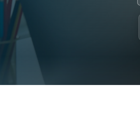
 2023. 30+ specialist Syrian teachers. 2000+ students from 31 coun