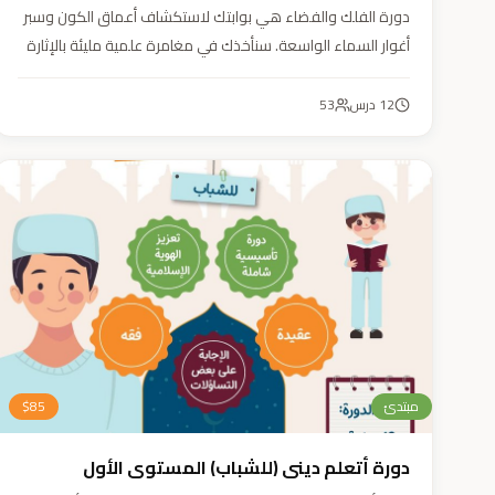
دورة الفلك والفضاء هي بوابتك لاستكشاف أعماق الكون وسبر
أغوار السماء الواسعة. سنأخذك في مغامرة علمية مليئة بالإثارة
والمتعة. دورة الفلك والفضاء ليست مجرد تعليم، بل هي تجربة
تنير عقلك وتثري خيالك، لتمنحك رؤية جديدة للكون وتفتح لك
12
درس
53
آفاقاً لا حدود لها.
مبتدئ
85
$
دورة أتعلم ديني (للشباب) المستوى الأول