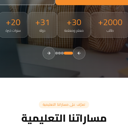
20+
31+
30+
2000+
طالب
معلم ومعلمة
دولة
سنوات خبرة
tries. Small groups of 3-5, 50-minute live sessions, ages 4 and a
تعرّف على مساراتنا التعليمية
مساراتنا التعليمية