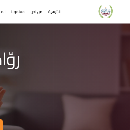
الرئيسية
من نحن
معلمونا
المس
لشريحة 2 من 4: التعلم عن بُعد خير من البعد عن التعليم
كاديمية جيل العربية – Jeel Alarabiya Academy
كاديمية جيل العربية هي منصة تعليمية عبر الإنترنت تأسست عام 2023، متخصصة في تعليم اللغة العربية وتجويد القرآن الكريم والتربية الإسلامية والعلوم للأطفال والبالغين من مختلف أنحاء العالم.
ا الذي تقدمه الأكاديمية؟
عليم اللغة العربية للناطقين بها وغير الناطقين بها
جويد وحفظ القرآن الكريم مع إجازات معتمدة
لدراسات الإسلامية والتربية الدينية
خي
للغة الإنجليزية والفرنسية
لبرمجة وعلم الفلك والفنون
فاصيل الدراسة
لفئات العمرية المستهدفة: من 4 سنوات حتى البالغين
كل التعليم: مجموعات صغيرة 3-5 طلاب، أو حصص فردية
دة الحصة: 50 دقيقة
للغات المستخدمة في التدريس: العربية، التركية، الإنجليزية، الفرنسية