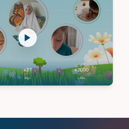
31+
2000+
طالب
دولة