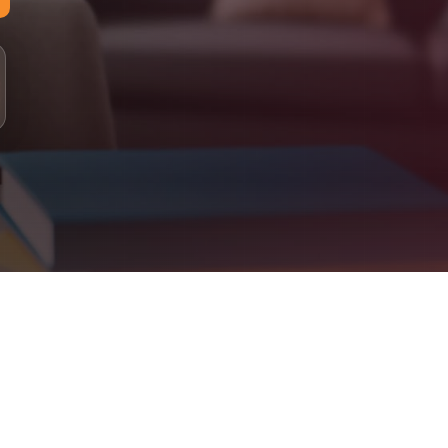
لمستويات: مبتدئ، أساسي، متوسط، متقدم
لدراسة: 100% عبر الإنترنت (أونلاين)
لتقييم: اختبار تحديد المستوى، متابعة دورية، تقارير للأهل
علومات التواصل
اتساب: +90 555 077 43 22
لبريد الإلكتروني: info@jeelalarabiya.academy
اعات العمل: السبت–الخميس 9ص–9م، الجمعة 2م–9م
لموقع الإلكتروني: jeelalarabiya.academy
Jeel Alarabiya Academy – Englis
bove. Parent dashboard included. Certificates issued on completion
What We Offe
Arabic Language (for native and non-native speakers
Quran Recitation & Memorization (Ijaza-certified teachers
Islamic Studies & Religious Educatio
English Language & French Languag