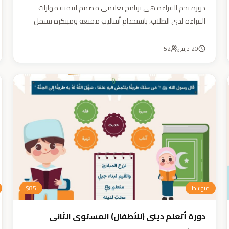
دورة نجم القراءة هي برنامج تعليمي مصمم لتنمية مهارات
القراءة لدى الطلاب، باستخدام أساليب ممتعة ومبتكرة تشمل
التقطيع الصوتي، والأنشطة التفاعلية مثل الألعاب والأغاني
والمسابقات والمحادثات. يهدف البرنامج إلى تعزيز قدرات الطلاب
20
درس
52
في التمييز بين رسم المصحف والرسم الإملائي، وتدريبهم على
القراءة السريعة.
متوسط
85
$
دورة أتعلم ديني (للأطفال) المستوى الثاني