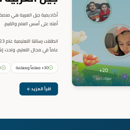
أكاديمية جيل العربية هي منصة ت
عاماً في مجال التعليم، وتحت إش
30+ معلماً ومعلمة
31+ 
20+
سنوات خبرة
اقرأ المزيد