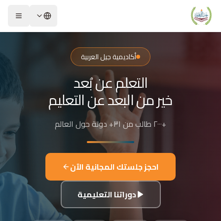
لشريحة 2 من 4: التعلم عن بُعد خير من البعد عن التعليم
كاديمية جيل العربية – Jeel Alarabiya Academy
كاديمية جيل العربية هي منصة تعليمية عبر الإنترنت تأسست عام 2023، متخصصة في تعليم اللغة العربية وتجويد القرآن الكريم والتربية الإسلامية والعلوم للأطفال والبالغين من مختلف أنحاء العالم.
أكاديمية جيل العربية
ا الذي تقدمه الأكاديمية؟
التعلم عن بُعد
عليم اللغة العربية للناطقين بها وغير الناطقين بها
جويد وحفظ القرآن الكريم مع إجازات معتمدة
خير من البعد عن التعليم
لدراسات الإسلامية والتربية الدينية
للغة الإنجليزية والفرنسية
+٢٠٠٠ طالب من ٣١+ دولة حول العالم
لبرمجة وعلم الفلك والفنون
فاصيل الدراسة
لفئات العمرية المستهدفة: من 4 سنوات حتى البالغين
احجز جلستك المجانية الآن
كل التعليم: مجموعات صغيرة 3-5 طلاب، أو حصص فردية
دة الحصة: 50 دقيقة
دوراتنا التعليمية
للغات المستخدمة في التدريس: العربية، التركية، الإنجليزية، الفرنسية