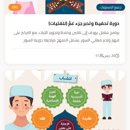
جميع المستويات
85
$
دورة تحفيظ وتدبر جزء عَمَّ (للفتيات)
برنامج شامل يهدف إلى تلقين وحفظ وتجويد الآيات، مع التركيز على
فهم وتدبر معاني السور. يشمل المنهج مراجعة دورية للسور
المحفوظة، وترسيخ القيم والأخلاق القرآنية من خلال أنشطة تفاعلية
تدعم مهارات القراءة والفهم.
20
درس
51