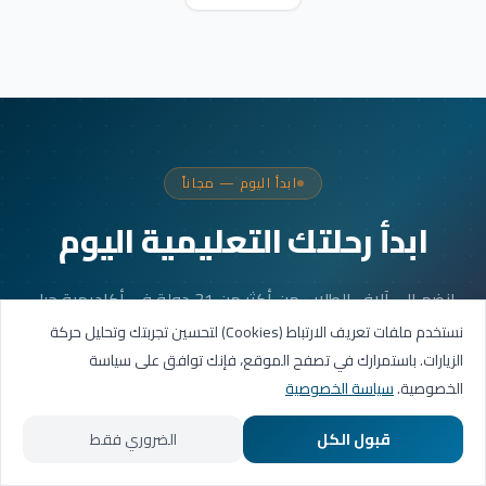
ابدأ اليوم — مجاناً
ابدأ رحلتك التعليمية اليوم
انضم إلى آلاف الطلاب من أكثر من 31 دولة في أكاديمية جيل
العربية. جلستك الأولى مجانية.
نستخدم ملفات تعريف الارتباط (Cookies) لتحسين تجربتك وتحليل حركة
الزيارات. باستمرارك في تصفح الموقع، فإنك توافق على سياسة
الخصوصية.
سياسة الخصوصية
احجز حصتك التجريبية
قبول الكل
الضروري فقط
تواصل عبر واتساب
الرئيسية
المسارات التعليمية
تواصل معنا
حسابي