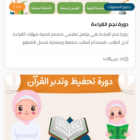
جميع المستويات
135
$
دورة نجم القراءة
دورة نجم القراءة هي برنامج تعليمي مصمم لتنمية مهارات القراءة
لدى الطلاب، باستخدام أساليب ممتعة ومبتكرة تشمل التقطيع
الصوتي، والأنشطة التفاعلية مثل الألعاب والأغاني والمسابقات
والمحادثات. يهدف البرنامج إلى تعزيز قدرات الطلاب في التمييز بين
20
درس
52
رسم المصحف والرسم الإملائي، وتدريبهم على القراءة السريعة.