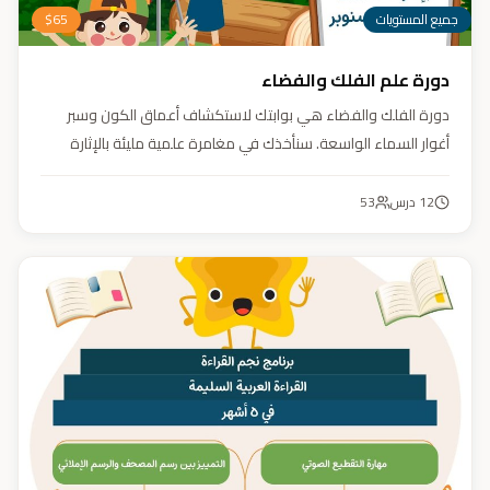
جميع المستويات
65
$
دورة علم الفلك والفضاء
دورة الفلك والفضاء هي بوابتك لاستكشاف أعماق الكون وسبر
أغوار السماء الواسعة. سنأخذك في مغامرة علمية مليئة بالإثارة
والمتعة. دورة الفلك والفضاء ليست مجرد تعليم، بل هي تجربة تنير
عقلك وتثري خيالك، لتمنحك رؤية جديدة للكون وتفتح لك آفاقاً لا
12
درس
53
حدود لها.