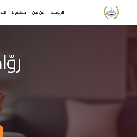
الرئيسية
من نحن
معلمونا
المس
لشريحة 2 من 4: التعلم عن بُعد خير من البعد عن التعليم
كاديمية جيل العربية – Jeel Alarabiya Academy
كاديمية جيل العربية هي منصة تعليمية عبر الإنترنت تأسست عام 2023، متخصصة في تعليم اللغة العربية وتجويد القرآن الكريم والتربية الإسلامية والعلوم للأطفال والبالغين من مختلف أنحاء العالم.
ا الذي تقدمه الأكاديمية؟
عليم اللغة العربية للناطقين بها وغير الناطقين بها
جويد وحفظ القرآن الكريم مع إجازات معتمدة
لدراسات الإسلامية والتربية الدينية
خي
للغة الإنجليزية والفرنسية
لبرمجة وعلم الفلك والفنون
فاصيل الدراسة
لفئات العمرية المستهدفة: من 4 سنوات حتى البالغين
كل التعليم: مجموعات صغيرة 3-5 طلاب، أو حصص فردية
دة الحصة: 50 دقيقة
للغات المستخدمة في التدريس: العربية، التركية، الإنجليزية، الفرنسية