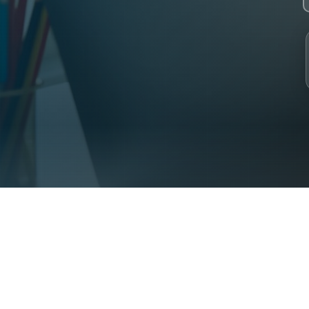
 2023. 30+ specialist Syrian teachers. 2000+ students from 31 coun