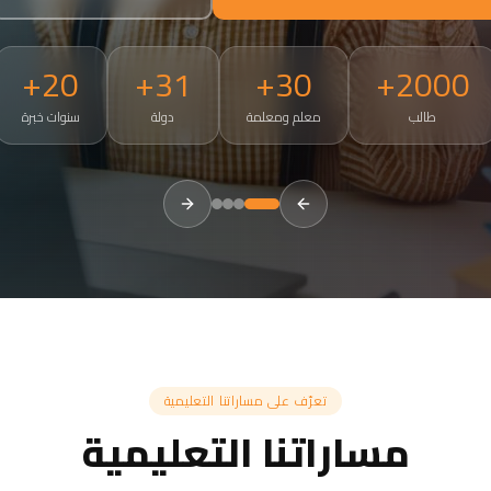
20+
31+
30+
2000+
طالب
معلم ومعلمة
دولة
سنوات خبرة
tries. Small groups of 3-5, 50-minute live sessions, ages 4 and a
تعرّف على مساراتنا التعليمية
مساراتنا التعليمية