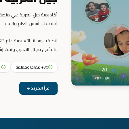
أكاديمية جيل العربية هي منصة ت
عاماً في مجال التعليم، وتحت إش
30+ معلماً ومعلمة
31+ 
20+
سنوات خبرة
اقرأ المزيد