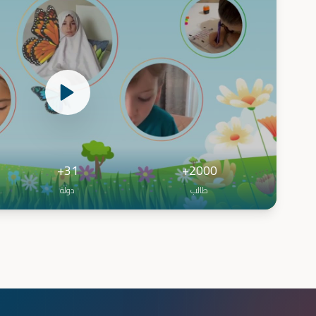
31+
2000+
طالب
دولة