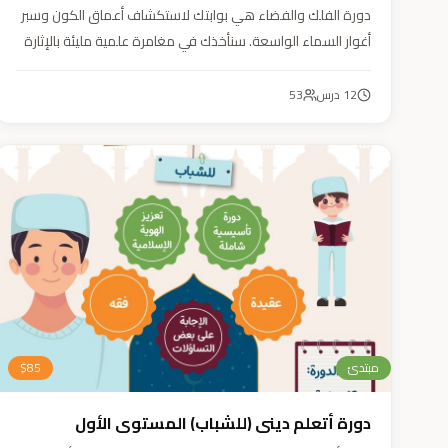
دورة الفلك والفضاء هي بوابتك لاستكشاف أعماق الكون وسبر
أغوار السماء الواسعة. سنأخذك في مغامرة علمية مليئة بالإثارة
والمتعة. دورة الفلك والفضاء ليست مجرد تعليم، بل هي تجربة
تنير عقلك وتثري خيالك، لتمنحك رؤية جديدة للكون وتفتح لك
12
درس
53
آفاقاً لا حدود لها.
مبتدئ
85
$
دورة أتعلم ديني (للشباب) المستوى الأول