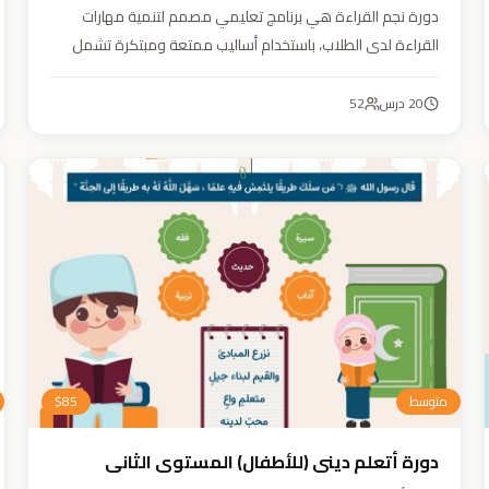
دورة نجم القراءة هي برنامج تعليمي مصمم لتنمية مهارات
القراءة لدى الطلاب، باستخدام أساليب ممتعة ومبتكرة تشمل
التقطيع الصوتي، والأنشطة التفاعلية مثل الألعاب والأغاني
والمسابقات والمحادثات. يهدف البرنامج إلى تعزيز قدرات الطلاب
20
درس
52
في التمييز بين رسم المصحف والرسم الإملائي، وتدريبهم على
القراءة السريعة.
متوسط
85
$
دورة أتعلم ديني (للأطفال) المستوى الثاني