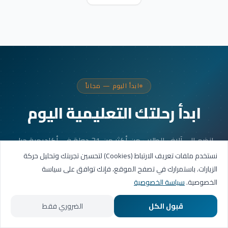
ابدأ اليوم — مجاناً
ابدأ رحلتك التعليمية اليوم
انضم إلى آلاف الطلاب من أكثر من 31 دولة في أكاديمية جيل
العربية. جلستك الأولى مجانية.
نستخدم ملفات تعريف الارتباط (Cookies) لتحسين تجربتك وتحليل حركة
الزيارات. باستمرارك في تصفح الموقع، فإنك توافق على سياسة
الخصوصية.
سياسة الخصوصية
احجز حصتك التجريبية
قبول الكل
الضروري فقط
تواصل عبر واتساب
الرئيسية
المسارات التعليمية
تواصل معنا
حسابي