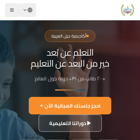
لشريحة 2 من 4: التعلم عن بُعد خير من البعد عن التعليم
كاديمية جيل العربية – Jeel Alarabiya Academy
كاديمية جيل العربية هي منصة تعليمية عبر الإنترنت تأسست عام 2023، متخصصة في تعليم اللغة العربية وتجويد القرآن الكريم والتربية الإسلامية والعلوم للأطفال والبالغين من مختلف أنحاء العالم.
أكاديمية جيل العربية
ا الذي تقدمه الأكاديمية؟
التعلم عن بُعد
عليم اللغة العربية للناطقين بها وغير الناطقين بها
جويد وحفظ القرآن الكريم مع إجازات معتمدة
خير من البعد عن التعليم
لدراسات الإسلامية والتربية الدينية
للغة الإنجليزية والفرنسية
+٢٠٠٠ طالب من ٣١+ دولة حول العالم
لبرمجة وعلم الفلك والفنون
فاصيل الدراسة
لفئات العمرية المستهدفة: من 4 سنوات حتى البالغين
احجز جلستك المجانية الآن
كل التعليم: مجموعات صغيرة 3-5 طلاب، أو حصص فردية
دة الحصة: 50 دقيقة
دوراتنا التعليمية
للغات المستخدمة في التدريس: العربية، التركية، الإنجليزية، الفرنسية