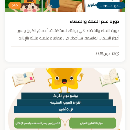
جميع المستويات
65
$
دورة علم الفلك والفضاء
دورة الفلك والفضاء هي بوابتك لاستكشاف أعماق الكون وسبر
أغوار السماء الواسعة. سنأخذك في مغامرة علمية مليئة بالإثارة
والمتعة. دورة الفلك والفضاء ليست مجرد تعليم، بل هي تجربة تنير
عقلك وتثري خيالك، لتمنحك رؤية جديدة للكون وتفتح لك آفاقاً لا
12
درس
53
حدود لها.