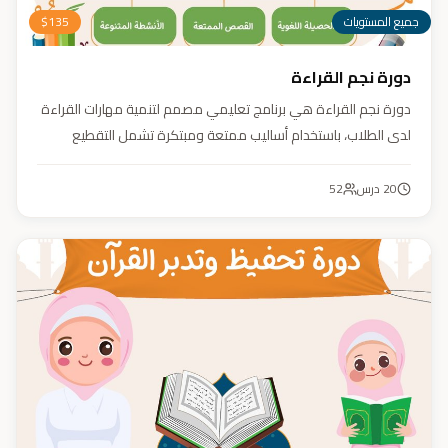
جميع المستويات
135
$
دورة نجم القراءة
دورة نجم القراءة هي برنامج تعليمي مصمم لتنمية مهارات القراءة
لدى الطلاب، باستخدام أساليب ممتعة ومبتكرة تشمل التقطيع
الصوتي، والأنشطة التفاعلية مثل الألعاب والأغاني والمسابقات
والمحادثات. يهدف البرنامج إلى تعزيز قدرات الطلاب في التمييز بين
20
درس
52
رسم المصحف والرسم الإملائي، وتدريبهم على القراءة السريعة.