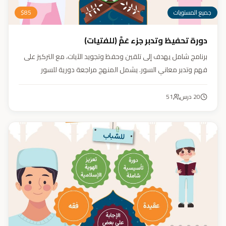
جميع المستويات
85
$
دورة تحفيظ وتدبر جزء عَمَّ (للفتيات)
برنامج شامل يهدف إلى تلقين وحفظ وتجويد الآيات، مع التركيز على
فهم وتدبر معاني السور. يشمل المنهج مراجعة دورية للسور
المحفوظة، وترسيخ القيم والأخلاق القرآنية من خلال أنشطة تفاعلية
تدعم مهارات القراءة والفهم.
20
درس
51