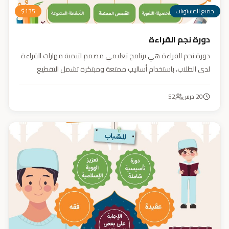
جميع المستويات
135
$
دورة نجم القراءة
دورة نجم القراءة هي برنامج تعليمي مصمم لتنمية مهارات القراءة
لدى الطلاب، باستخدام أساليب ممتعة ومبتكرة تشمل التقطيع
الصوتي، والأنشطة التفاعلية مثل الألعاب والأغاني والمسابقات
والمحادثات. يهدف البرنامج إلى تعزيز قدرات الطلاب في التمييز بين
20
درس
52
رسم المصحف والرسم الإملائي، وتدريبهم على القراءة السريعة.