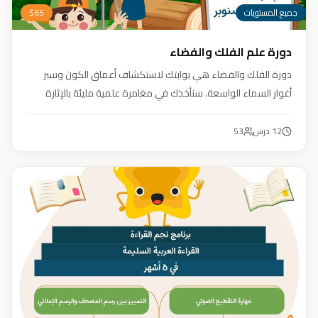
جميع المستويات
65
$
دورة علم الفلك والفضاء
دورة الفلك والفضاء هي بوابتك لاستكشاف أعماق الكون وسبر
أغوار السماء الواسعة. سنأخذك في مغامرة علمية مليئة بالإثارة
والمتعة. دورة الفلك والفضاء ليست مجرد تعليم، بل هي تجربة تنير
عقلك وتثري خيالك، لتمنحك رؤية جديدة للكون وتفتح لك آفاقاً لا
12
درس
53
حدود لها.