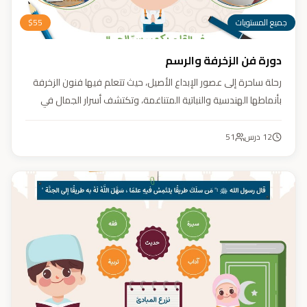
جميع المستويات
55
$
دورة فن الزخرفة والرسم
رحلة ساحرة إلى عصور الإبداع الأصيل، حيث تتعلم فيها فنون الزخرفة
بأنماطها الهندسية والنباتية المتناغمة، وتكتشف أسرار الجمال في
تفاصيلها. يهدف الكورس إلى تنمية مهارتك في تصميم زخارف تأسر
الأنظار برقيّها وتوازنها، لتبدع أعمالًا فنية تعكس عبق التراث وسحر
12
درس
51
الحضارة الإسلامية.