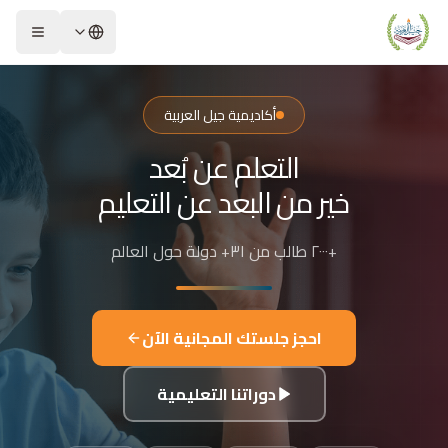
لشريحة 2 من 4: التعلم عن بُعد خير من البعد عن التعليم
كاديمية جيل العربية – Jeel Alarabiya Academy
كاديمية جيل العربية هي منصة تعليمية عبر الإنترنت تأسست عام 2023، متخصصة في تعليم اللغة العربية وتجويد القرآن الكريم والتربية الإسلامية والعلوم للأطفال والبالغين من مختلف أنحاء العالم.
أكاديمية جيل العربية
ا الذي تقدمه الأكاديمية؟
التعلم عن بُعد
عليم اللغة العربية للناطقين بها وغير الناطقين بها
جويد وحفظ القرآن الكريم مع إجازات معتمدة
خير من البعد عن التعليم
لدراسات الإسلامية والتربية الدينية
للغة الإنجليزية والفرنسية
+٢٠٠٠ طالب من ٣١+ دولة حول العالم
لبرمجة وعلم الفلك والفنون
فاصيل الدراسة
لفئات العمرية المستهدفة: من 4 سنوات حتى البالغين
احجز جلستك المجانية الآن
كل التعليم: مجموعات صغيرة 3-5 طلاب، أو حصص فردية
دة الحصة: 50 دقيقة
دوراتنا التعليمية
للغات المستخدمة في التدريس: العربية، التركية، الإنجليزية، الفرنسية