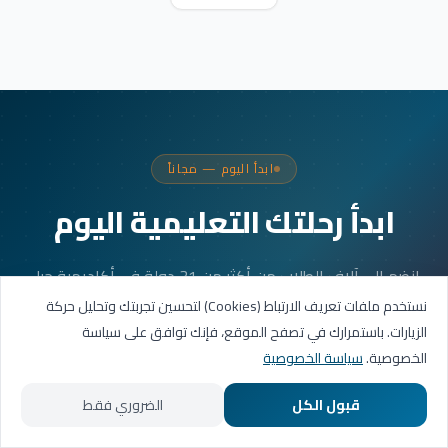
ابدأ اليوم — مجاناً
ابدأ رحلتك التعليمية اليوم
انضم إلى آلاف الطلاب من أكثر من 31 دولة في أكاديمية جيل
العربية. جلستك الأولى مجانية.
نستخدم ملفات تعريف الارتباط (Cookies) لتحسين تجربتك وتحليل حركة
الزيارات. باستمرارك في تصفح الموقع، فإنك توافق على سياسة
الخصوصية.
سياسة الخصوصية
احجز حصتك التجريبية
قبول الكل
الضروري فقط
تواصل عبر واتساب
الرئيسية
المسارات التعليمية
تواصل معنا
حسابي