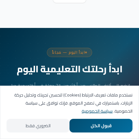
ابدأ اليوم — مجاناً
ابدأ رحلتك التعليمية اليوم
انضم إلى آلاف الطلاب من أكثر من 31 دولة في أكاديمية جيل
العربية. جلستك الأولى مجانية.
نستخدم ملفات تعريف الارتباط (Cookies) لتحسين تجربتك وتحليل حركة
الزيارات. باستمرارك في تصفح الموقع، فإنك توافق على سياسة
الخصوصية.
سياسة الخصوصية
احجز حصتك التجريبية
قبول الكل
الضروري فقط
تواصل عبر واتساب
الرئيسية
المسارات التعليمية
تواصل معنا
حسابي