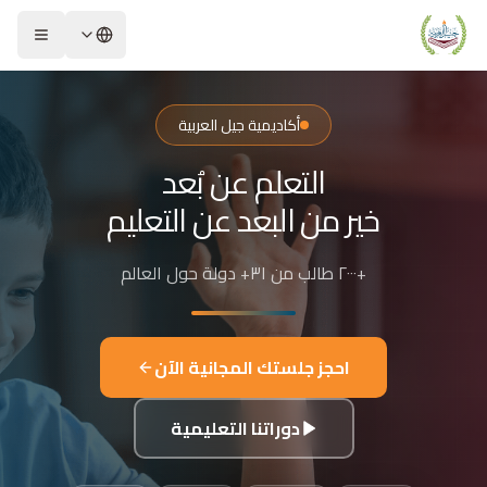
لشريحة 2 من 4: التعلم عن بُعد خير من البعد عن التعليم
كاديمية جيل العربية – Jeel Alarabiya Academy
كاديمية جيل العربية هي منصة تعليمية عبر الإنترنت تأسست عام 2023، متخصصة في تعليم اللغة العربية وتجويد القرآن الكريم والتربية الإسلامية والعلوم للأطفال والبالغين من مختلف أنحاء العالم.
أكاديمية جيل العربية
ا الذي تقدمه الأكاديمية؟
التعلم عن بُعد
عليم اللغة العربية للناطقين بها وغير الناطقين بها
جويد وحفظ القرآن الكريم مع إجازات معتمدة
خير من البعد عن التعليم
لدراسات الإسلامية والتربية الدينية
للغة الإنجليزية والفرنسية
+٢٠٠٠ طالب من ٣١+ دولة حول العالم
لبرمجة وعلم الفلك والفنون
فاصيل الدراسة
لفئات العمرية المستهدفة: من 4 سنوات حتى البالغين
احجز جلستك المجانية الآن
كل التعليم: مجموعات صغيرة 3-5 طلاب، أو حصص فردية
دة الحصة: 50 دقيقة
دوراتنا التعليمية
للغات المستخدمة في التدريس: العربية، التركية، الإنجليزية، الفرنسية