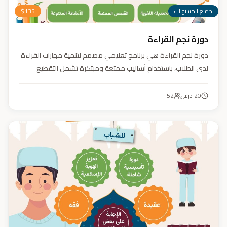
جميع المستويات
135
$
دورة نجم القراءة
دورة نجم القراءة هي برنامج تعليمي مصمم لتنمية مهارات القراءة
لدى الطلاب، باستخدام أساليب ممتعة ومبتكرة تشمل التقطيع
الصوتي، والأنشطة التفاعلية مثل الألعاب والأغاني والمسابقات
والمحادثات. يهدف البرنامج إلى تعزيز قدرات الطلاب في التمييز بين
20
درس
52
رسم المصحف والرسم الإملائي، وتدريبهم على القراءة السريعة.