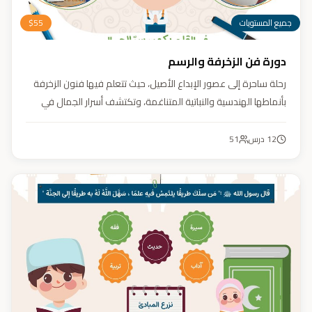
جميع المستويات
55
$
دورة فن الزخرفة والرسم
رحلة ساحرة إلى عصور الإبداع الأصيل، حيث تتعلم فيها فنون الزخرفة
بأنماطها الهندسية والنباتية المتناغمة، وتكتشف أسرار الجمال في
تفاصيلها. يهدف الكورس إلى تنمية مهارتك في تصميم زخارف تأسر
الأنظار برقيّها وتوازنها، لتبدع أعمالًا فنية تعكس عبق التراث وسحر
12
درس
51
الحضارة الإسلامية.