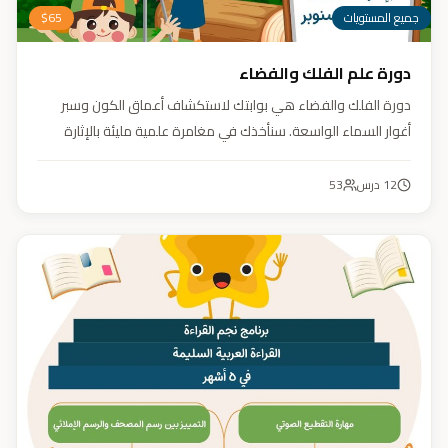
جميع المستويات
65
$
دورة علم الفلك والفضاء
دورة الفلك والفضاء هي بوابتك لاستكشاف أعماق الكون وسبر
أغوار السماء الواسعة. سنأخذك في مغامرة علمية مليئة بالإثارة
والمتعة. دورة الفلك والفضاء ليست مجرد تعليم، بل هي تجربة تنير
عقلك وتثري خيالك، لتمنحك رؤية جديدة للكون وتفتح لك آفاقاً لا
12
درس
53
حدود لها.