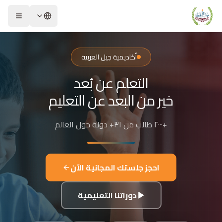
لشريحة 2 من 4: التعلم عن بُعد خير من البعد عن التعليم
كاديمية جيل العربية – Jeel Alarabiya Academy
كاديمية جيل العربية هي منصة تعليمية عبر الإنترنت تأسست عام 2023، متخصصة في تعليم اللغة العربية وتجويد القرآن الكريم والتربية الإسلامية والعلوم للأطفال والبالغين من مختلف أنحاء العالم.
أكاديمية جيل العربية
ا الذي تقدمه الأكاديمية؟
التعلم عن بُعد
عليم اللغة العربية للناطقين بها وغير الناطقين بها
جويد وحفظ القرآن الكريم مع إجازات معتمدة
خير من البعد عن التعليم
لدراسات الإسلامية والتربية الدينية
للغة الإنجليزية والفرنسية
+٢٠٠٠ طالب من ٣١+ دولة حول العالم
لبرمجة وعلم الفلك والفنون
فاصيل الدراسة
لفئات العمرية المستهدفة: من 4 سنوات حتى البالغين
احجز جلستك المجانية الآن
كل التعليم: مجموعات صغيرة 3-5 طلاب، أو حصص فردية
دة الحصة: 50 دقيقة
دوراتنا التعليمية
للغات المستخدمة في التدريس: العربية، التركية، الإنجليزية، الفرنسية