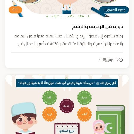
جميع المستويات
55
$
دورة فن الزخرفة والرسم
رحلة ساحرة إلى عصور الإبداع الأصيل، حيث تتعلم فيها فنون الزخرفة
بأنماطها الهندسية والنباتية المتناغمة، وتكتشف أسرار الجمال في
تفاصيلها. يهدف الكورس إلى تنمية مهارتك في تصميم زخارف تأسر
الأنظار برقيّها وتوازنها، لتبدع أعمالًا فنية تعكس عبق التراث وسحر
12
درس
51
الحضارة الإسلامية.