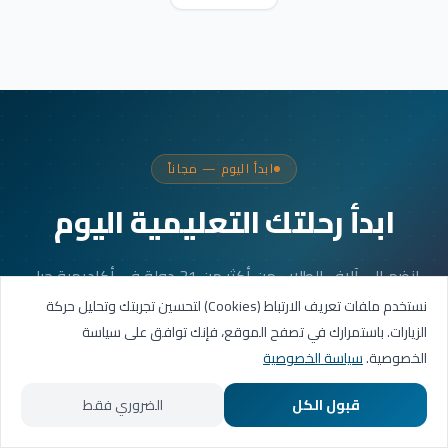
ابدأ اليوم — مجاناً
ابدأ رحلتك التعليمية اليوم
انضم إلى آلاف الطلاب من أكثر من 31 دولة في أكاديمية جيل
العربية. جلستك الأولى مجانية.
نستخدم ملفات تعريف الارتباط (Cookies) لتحسين تجربتك وتحليل حركة
الزيارات. باستمرارك في تصفح الموقع، فإنك توافق على سياسة
الخصوصية.
سياسة الخصوصية
احجز حصتك التجريبية
قبول الكل
الضروري فقط
تواصل عبر واتساب
الرئيسية
المسارات التعليمية
تواصل معنا
حسابي