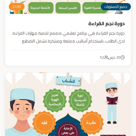
جميع المستويات
135
$
دورة نجم القراءة
دورة نجم القراءة هي برنامج تعليمي مصمم لتنمية مهارات القراءة
لدى الطلاب، باستخدام أساليب ممتعة ومبتكرة تشمل التقطيع
الصوتي، والأنشطة التفاعلية مثل الألعاب والأغاني والمسابقات
والمحادثات. يهدف البرنامج إلى تعزيز قدرات الطلاب في التمييز بين
20
درس
52
رسم المصحف والرسم الإملائي، وتدريبهم على القراءة السريعة.