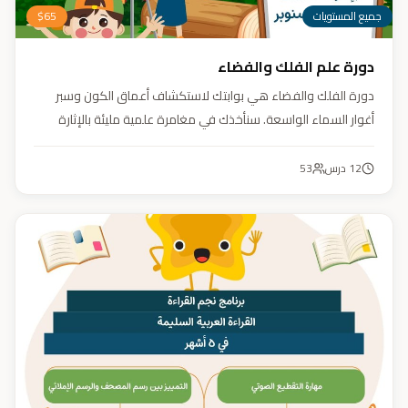
جميع المستويات
65
$
دورة علم الفلك والفضاء
دورة الفلك والفضاء هي بوابتك لاستكشاف أعماق الكون وسبر
أغوار السماء الواسعة. سنأخذك في مغامرة علمية مليئة بالإثارة
والمتعة. دورة الفلك والفضاء ليست مجرد تعليم، بل هي تجربة تنير
عقلك وتثري خيالك، لتمنحك رؤية جديدة للكون وتفتح لك آفاقاً لا
12
درس
53
حدود لها.