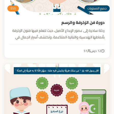
جميع المستويات
55
$
دورة فن الزخرفة والرسم
رحلة ساحرة إلى عصور الإبداع الأصيل، حيث تتعلم فيها فنون الزخرفة
بأنماطها الهندسية والنباتية المتناغمة، وتكتشف أسرار الجمال في
تفاصيلها. يهدف الكورس إلى تنمية مهارتك في تصميم زخارف تأسر
الأنظار برقيّها وتوازنها، لتبدع أعمالًا فنية تعكس عبق التراث وسحر
12
درس
51
الحضارة الإسلامية.