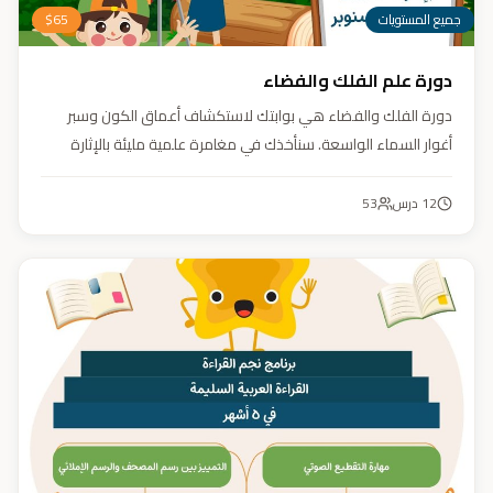
جميع المستويات
65
$
دورة علم الفلك والفضاء
دورة الفلك والفضاء هي بوابتك لاستكشاف أعماق الكون وسبر
أغوار السماء الواسعة. سنأخذك في مغامرة علمية مليئة بالإثارة
والمتعة. دورة الفلك والفضاء ليست مجرد تعليم، بل هي تجربة تنير
عقلك وتثري خيالك، لتمنحك رؤية جديدة للكون وتفتح لك آفاقاً لا
12
درس
53
حدود لها.