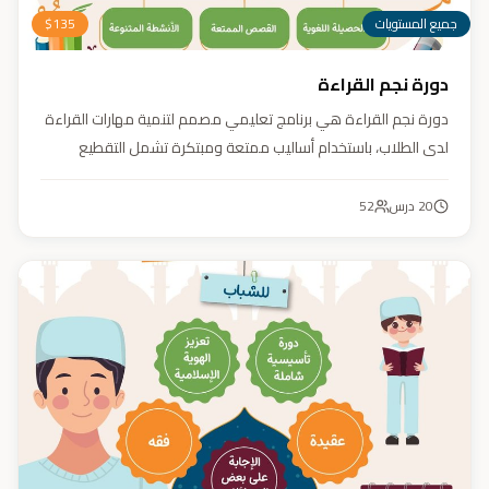
جميع المستويات
135
$
دورة نجم القراءة
دورة نجم القراءة هي برنامج تعليمي مصمم لتنمية مهارات القراءة
لدى الطلاب، باستخدام أساليب ممتعة ومبتكرة تشمل التقطيع
الصوتي، والأنشطة التفاعلية مثل الألعاب والأغاني والمسابقات
والمحادثات. يهدف البرنامج إلى تعزيز قدرات الطلاب في التمييز بين
20
درس
52
رسم المصحف والرسم الإملائي، وتدريبهم على القراءة السريعة.