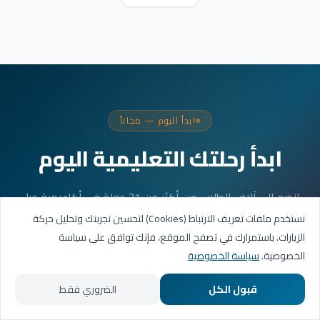
ابدأ اليوم — مجاناً
ابدأ رحلتك التعليمية اليوم
انضم إلى آلاف الطلاب من أكثر من 31 دولة في أكاديمية جيل
العربية. جلستك الأولى مجانية.
نستخدم ملفات تعريف الارتباط (Cookies) لتحسين تجربتك وتحليل حركة
الزيارات. باستمرارك في تصفح الموقع، فإنك توافق على سياسة
الخصوصية.
سياسة الخصوصية
احجز حصتك التجريبية
قبول الكل
الضروري فقط
تواصل عبر واتساب
الرئيسية
المسارات التعليمية
تواصل معنا
حسابي