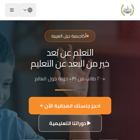
لشريحة 2 من 4: التعلم عن بُعد خير من البعد عن التعليم
كاديمية جيل العربية – Jeel Alarabiya Academy
كاديمية جيل العربية هي منصة تعليمية عبر الإنترنت تأسست عام 2023، متخصصة في تعليم اللغة العربية وتجويد القرآن الكريم والتربية الإسلامية والعلوم للأطفال والبالغين من مختلف أنحاء العالم.
أكاديمية جيل العربية
ا الذي تقدمه الأكاديمية؟
التعلم عن بُعد
عليم اللغة العربية للناطقين بها وغير الناطقين بها
جويد وحفظ القرآن الكريم مع إجازات معتمدة
خير من البعد عن التعليم
لدراسات الإسلامية والتربية الدينية
للغة الإنجليزية والفرنسية
+٢٠٠٠ طالب من ٣١+ دولة حول العالم
لبرمجة وعلم الفلك والفنون
فاصيل الدراسة
لفئات العمرية المستهدفة: من 4 سنوات حتى البالغين
احجز جلستك المجانية الآن
كل التعليم: مجموعات صغيرة 3-5 طلاب، أو حصص فردية
دة الحصة: 50 دقيقة
دوراتنا التعليمية
للغات المستخدمة في التدريس: العربية، التركية، الإنجليزية، الفرنسية