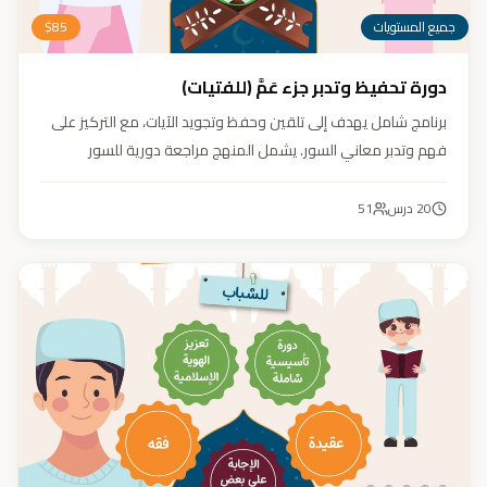
جميع المستويات
85
$
دورة تحفيظ وتدبر جزء عَمَّ (للفتيات)
برنامج شامل يهدف إلى تلقين وحفظ وتجويد الآيات، مع التركيز على
فهم وتدبر معاني السور. يشمل المنهج مراجعة دورية للسور
المحفوظة، وترسيخ القيم والأخلاق القرآنية من خلال أنشطة تفاعلية
تدعم مهارات القراءة والفهم.
20
درس
51