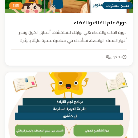
جميع المستويات
65
$
دورة علم الفلك والفضاء
دورة الفلك والفضاء هي بوابتك لاستكشاف أعماق الكون وسبر
أغوار السماء الواسعة. سنأخذك في مغامرة علمية مليئة بالإثارة
والمتعة. دورة الفلك والفضاء ليست مجرد تعليم، بل هي تجربة تنير
عقلك وتثري خيالك، لتمنحك رؤية جديدة للكون وتفتح لك آفاقاً لا
12
درس
53
حدود لها.