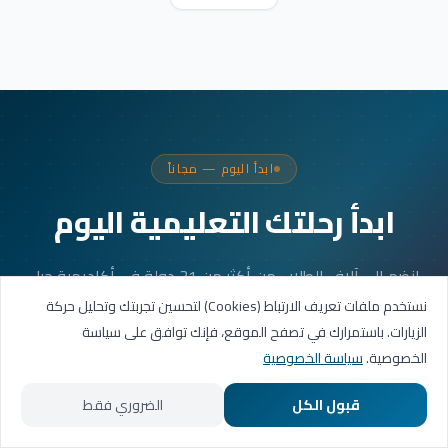
ابدأ اليوم — مجاناً
ابدأ رحلتك التعليمية اليوم
انضم إلى آلاف الطلاب من أكثر من 31 دولة في أكاديمية جيل
العربية. جلستك الأولى مجانية.
نستخدم ملفات تعريف الارتباط (Cookies) لتحسين تجربتك وتحليل حركة
الزيارات. باستمرارك في تصفح الموقع، فإنك توافق على سياسة
الخصوصية.
سياسة الخصوصية
احجز حصتك التجريبية
قبول الكل
الضروري فقط
تواصل عبر واتساب
الرئيسية
المسارات التعليمية
تواصل معنا
حسابي