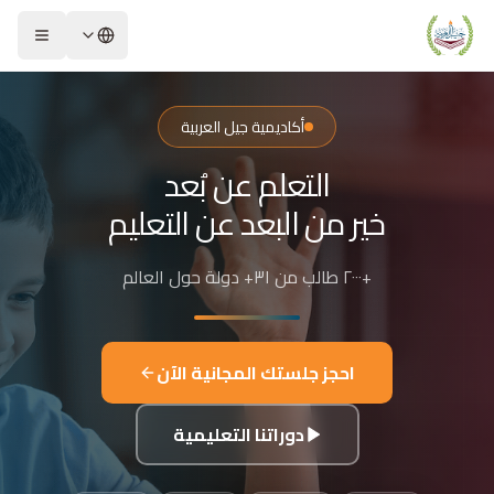
لشريحة 2 من 4: التعلم عن بُعد خير من البعد عن التعليم
كاديمية جيل العربية – Jeel Alarabiya Academy
كاديمية جيل العربية هي منصة تعليمية عبر الإنترنت تأسست عام 2023، متخصصة في تعليم اللغة العربية وتجويد القرآن الكريم والتربية الإسلامية والعلوم للأطفال والبالغين من مختلف أنحاء العالم.
أكاديمية جيل العربية
ا الذي تقدمه الأكاديمية؟
التعلم عن بُعد
عليم اللغة العربية للناطقين بها وغير الناطقين بها
جويد وحفظ القرآن الكريم مع إجازات معتمدة
خير من البعد عن التعليم
لدراسات الإسلامية والتربية الدينية
للغة الإنجليزية والفرنسية
+٢٠٠٠ طالب من ٣١+ دولة حول العالم
لبرمجة وعلم الفلك والفنون
فاصيل الدراسة
لفئات العمرية المستهدفة: من 4 سنوات حتى البالغين
احجز جلستك المجانية الآن
كل التعليم: مجموعات صغيرة 3-5 طلاب، أو حصص فردية
دة الحصة: 50 دقيقة
دوراتنا التعليمية
للغات المستخدمة في التدريس: العربية، التركية، الإنجليزية، الفرنسية