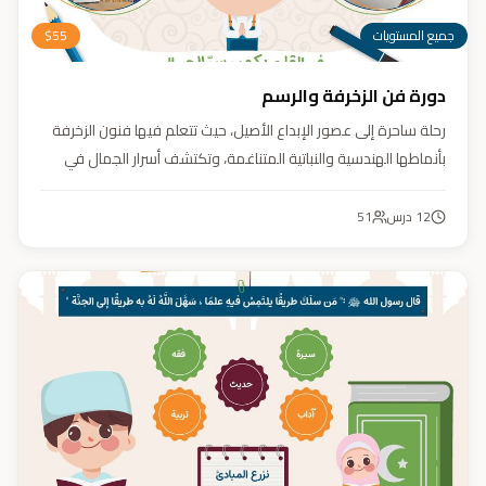
جميع المستويات
55
$
دورة فن الزخرفة والرسم
رحلة ساحرة إلى عصور الإبداع الأصيل، حيث تتعلم فيها فنون الزخرفة
بأنماطها الهندسية والنباتية المتناغمة، وتكتشف أسرار الجمال في
تفاصيلها. يهدف الكورس إلى تنمية مهارتك في تصميم زخارف تأسر
الأنظار برقيّها وتوازنها، لتبدع أعمالًا فنية تعكس عبق التراث وسحر
12
درس
51
الحضارة الإسلامية.