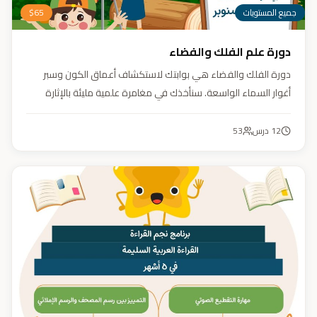
جميع المستويات
65
$
دورة علم الفلك والفضاء
دورة الفلك والفضاء هي بوابتك لاستكشاف أعماق الكون وسبر
أغوار السماء الواسعة. سنأخذك في مغامرة علمية مليئة بالإثارة
والمتعة. دورة الفلك والفضاء ليست مجرد تعليم، بل هي تجربة تنير
عقلك وتثري خيالك، لتمنحك رؤية جديدة للكون وتفتح لك آفاقاً لا
12
درس
53
حدود لها.