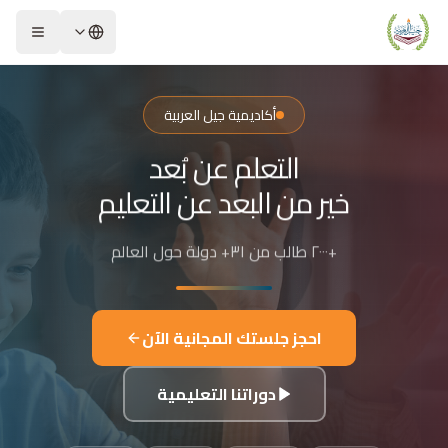
لشريحة 2 من 4: التعلم عن بُعد خير من البعد عن التعليم
كاديمية جيل العربية – Jeel Alarabiya Academy
كاديمية جيل العربية هي منصة تعليمية عبر الإنترنت تأسست عام 2023، متخصصة في تعليم اللغة العربية وتجويد القرآن الكريم والتربية الإسلامية والعلوم للأطفال والبالغين من مختلف أنحاء العالم.
أكاديمية جيل العربية
ا الذي تقدمه الأكاديمية؟
التعلم عن بُعد
عليم اللغة العربية للناطقين بها وغير الناطقين بها
جويد وحفظ القرآن الكريم مع إجازات معتمدة
خير من البعد عن التعليم
لدراسات الإسلامية والتربية الدينية
للغة الإنجليزية والفرنسية
+٢٠٠٠ طالب من ٣١+ دولة حول العالم
لبرمجة وعلم الفلك والفنون
فاصيل الدراسة
لفئات العمرية المستهدفة: من 4 سنوات حتى البالغين
احجز جلستك المجانية الآن
كل التعليم: مجموعات صغيرة 3-5 طلاب، أو حصص فردية
دة الحصة: 50 دقيقة
دوراتنا التعليمية
للغات المستخدمة في التدريس: العربية، التركية، الإنجليزية، الفرنسية