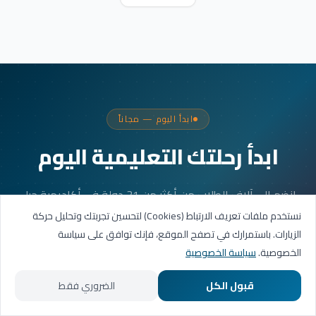
ابدأ اليوم — مجاناً
ابدأ رحلتك التعليمية اليوم
انضم إلى آلاف الطلاب من أكثر من 31 دولة في أكاديمية جيل
العربية. جلستك الأولى مجانية.
نستخدم ملفات تعريف الارتباط (Cookies) لتحسين تجربتك وتحليل حركة
الزيارات. باستمرارك في تصفح الموقع، فإنك توافق على سياسة
الخصوصية.
سياسة الخصوصية
احجز حصتك التجريبية
قبول الكل
الضروري فقط
تواصل عبر واتساب
الرئيسية
المسارات التعليمية
تواصل معنا
حسابي