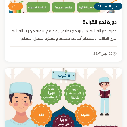
جميع المستويات
135
$
دورة نجم القراءة
دورة نجم القراءة هي برنامج تعليمي مصمم لتنمية مهارات القراءة
لدى الطلاب، باستخدام أساليب ممتعة ومبتكرة تشمل التقطيع
الصوتي، والأنشطة التفاعلية مثل الألعاب والأغاني والمسابقات
والمحادثات. يهدف البرنامج إلى تعزيز قدرات الطلاب في التمييز بين
20
درس
52
رسم المصحف والرسم الإملائي، وتدريبهم على القراءة السريعة.