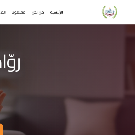
الرئيسية
من نحن
معلمونا
المس
لشريحة 2 من 4: التعلم عن بُعد خير من البعد عن التعليم
كاديمية جيل العربية – Jeel Alarabiya Academy
كاديمية جيل العربية هي منصة تعليمية عبر الإنترنت تأسست عام 2023، متخصصة في تعليم اللغة العربية وتجويد القرآن الكريم والتربية الإسلامية والعلوم للأطفال والبالغين من مختلف أنحاء العالم.
ا الذي تقدمه الأكاديمية؟
عليم اللغة العربية للناطقين بها وغير الناطقين بها
جويد وحفظ القرآن الكريم مع إجازات معتمدة
لدراسات الإسلامية والتربية الدينية
خي
للغة الإنجليزية والفرنسية
لبرمجة وعلم الفلك والفنون
فاصيل الدراسة
لفئات العمرية المستهدفة: من 4 سنوات حتى البالغين
كل التعليم: مجموعات صغيرة 3-5 طلاب، أو حصص فردية
دة الحصة: 50 دقيقة
للغات المستخدمة في التدريس: العربية، التركية، الإنجليزية، الفرنسية