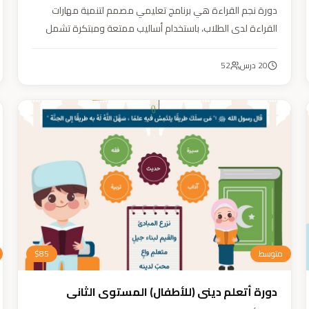
دورة نجم القراءة هي برنامج تعليمي مصمم لتنمية مهارات
القراءة لدى الطلاب، باستخدام أساليب ممتعة ومبتكرة تشمل
التقطيع الصوتي، والأنشطة التفاعلية مثل الألعاب والأغاني
والمسابقات والمحادثات. يهدف البرنامج إلى تعزيز قدرات الطلاب
20
درس
52
في التمييز بين رسم المصحف والرسم الإملائي، وتدريبهم على
القراءة السريعة.
متوسط
85
$
دورة أتعلم ديني (للأطفال) المستوى الثاني