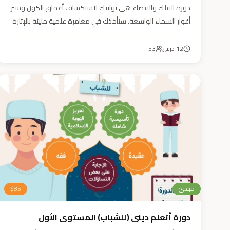
دورة الفلك والفضاء هي بوابتك لاستكشاف أعماق الكون وسبر
أغوار السماء الواسعة. سنأخذك في مغامرة علمية مليئة بالإثارة
والمتعة. دورة الفلك والفضاء ليست مجرد تعليم، بل هي تجربة
تنير عقلك وتثري خيالك، لتمنحك رؤية جديدة للكون وتفتح لك
12
درس
53
آفاقاً لا حدود لها.
مبتدئ
85
$
دورة أتعلم ديني (للشباب) المستوى الأول