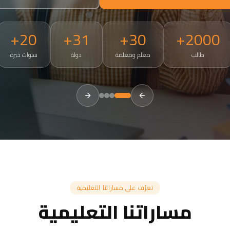
20+
31+
30+
2000+
طالب
معلم ومعلمة
دولة
سنوات خبرة
tries. Small groups of 3-5, 50-minute live sessions, ages 4 and a
تعرّف على مساراتنا التعليمية
مساراتنا التعليمية