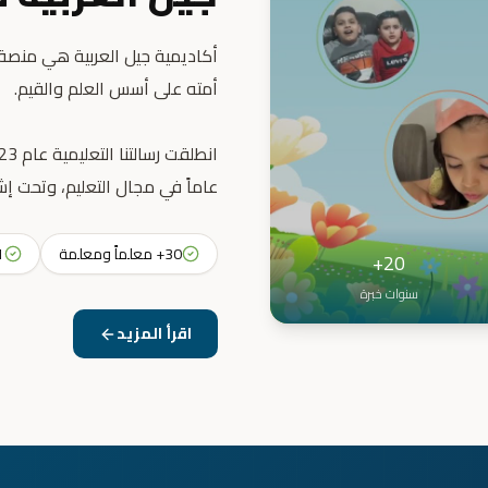
أكاديمية جيل العربية هي منصة ت
عاماً في مجال التعليم، وتحت إش
30+ معلماً ومعلمة
31+ 
20+
سنوات خبرة
اقرأ المزيد