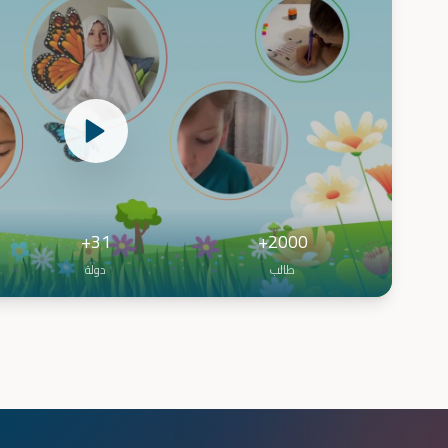
31+
2000+
طالب
دولة