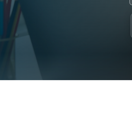
 2023. 30+ specialist Syrian teachers. 2000+ students from 31 coun