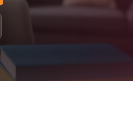
لمستويات: مبتدئ، أساسي، متوسط، متقدم
لدراسة: 100% عبر الإنترنت (أونلاين)
لتقييم: اختبار تحديد المستوى، متابعة دورية، تقارير للأهل
علومات التواصل
اتساب: +90 555 077 43 22
لبريد الإلكتروني: info@jeelalarabiya.academy
اعات العمل: السبت–الخميس 9ص–9م، الجمعة 2م–9م
لموقع الإلكتروني: jeelalarabiya.academy
Jeel Alarabiya Academy – Englis
bove. Parent dashboard included. Certificates issued on completion
What We Offe
Arabic Language (for native and non-native speakers
Quran Recitation & Memorization (Ijaza-certified teachers
Islamic Studies & Religious Educatio
English Language & French Languag