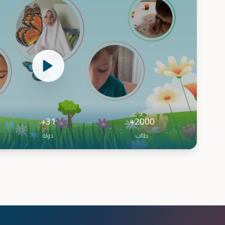
31+
2000+
طالب
دولة