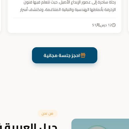
رحلة ساحرة إلى عصور الإبداع الأصيل، حيث تتعلم فيها فنون
الزخرفة بأنماطها الهندسية والنباتية المتناغمة، وتكتشف أسرار
الجمال في تفاصيلها. يهدف الكورس إلى تنمية مهارتك في
تصميم زخارف تأسر الأنظار برقيّها وتوازنها، لتبدع أعمالًا فنية
12
درس
51
تعكس عبق التراث وسحر الحضارة الإسلامية.
احجز جلسة مجانية
من نحن
جيل العربية 