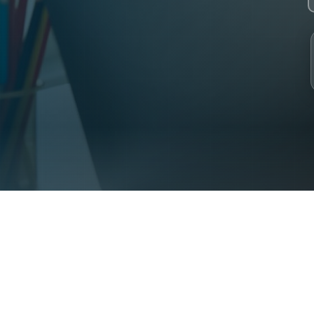
 2023. 30+ specialist Syrian teachers. 2000+ students from 31 coun