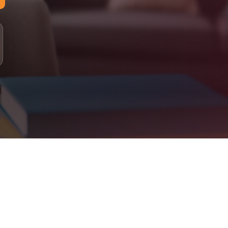
لمستويات: مبتدئ، أساسي، متوسط، متقدم
لدراسة: 100% عبر الإنترنت (أونلاين)
لتقييم: اختبار تحديد المستوى، متابعة دورية، تقارير للأهل
علومات التواصل
اتساب: +90 555 077 43 22
لبريد الإلكتروني: info@jeelalarabiya.academy
اعات العمل: السبت–الخميس 9ص–9م، الجمعة 2م–9م
لموقع الإلكتروني: jeelalarabiya.academy
Jeel Alarabiya Academy – Englis
bove. Parent dashboard included. Certificates issued on completion
What We Offe
Arabic Language (for native and non-native speakers
Quran Recitation & Memorization (Ijaza-certified teachers
Islamic Studies & Religious Educatio
English Language & French Languag