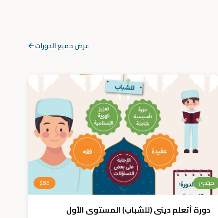
عرض جميع الدورات
مبتدئ
85
$
دورة أتعلم ديني (للشباب) المستوى الأول