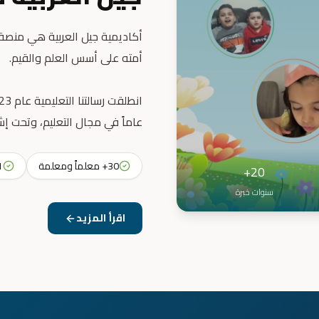
أكاديمية جيل العربية هي منصة ت
عاماً في مجال التعليم، وتحت إش
30+ معلماً ومعلمة
31+ 
20+
سنوات خبرة
اقرأ المزيد