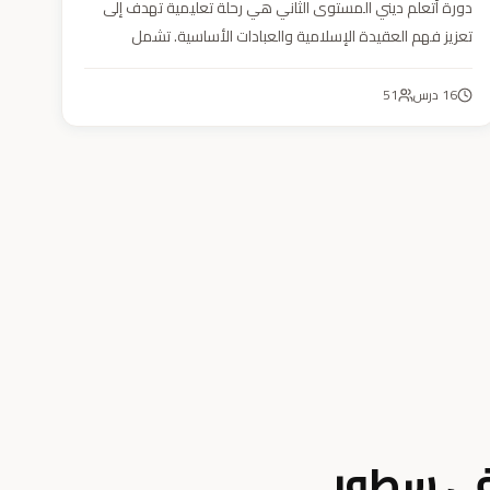
دورة أتعلم ديني المستوى الثاني هي رحلة تعليمية تهدف إلى
تعزيز فهم العقيدة الإسلامية والعبادات الأساسية. تشمل
مواضيع التوحيد والعقيدة والفقه ودراسة السيرة النبوية. هدفنا
زرع القيم والمبادئ وتربية أبنائنا تربية إيمانية وأخلاقية وعلمية
16
درس
51
ونفسية واجتماعية.
في سطور