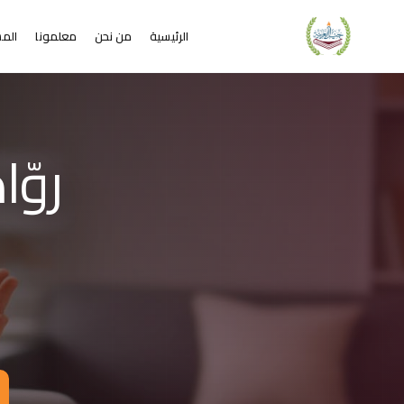
الرئيسية
من نحن
معلمونا
المس
لشريحة 2 من 4: التعلم عن بُعد خير من البعد عن التعليم
كاديمية جيل العربية – Jeel Alarabiya Academy
كاديمية جيل العربية هي منصة تعليمية عبر الإنترنت تأسست عام 2023، متخصصة في تعليم اللغة العربية وتجويد القرآن الكريم والتربية الإسلامية والعلوم للأطفال والبالغين من مختلف أنحاء العالم.
ا الذي تقدمه الأكاديمية؟
عليم اللغة العربية للناطقين بها وغير الناطقين بها
جويد وحفظ القرآن الكريم مع إجازات معتمدة
لدراسات الإسلامية والتربية الدينية
خي
للغة الإنجليزية والفرنسية
لبرمجة وعلم الفلك والفنون
فاصيل الدراسة
لفئات العمرية المستهدفة: من 4 سنوات حتى البالغين
كل التعليم: مجموعات صغيرة 3-5 طلاب، أو حصص فردية
دة الحصة: 50 دقيقة
للغات المستخدمة في التدريس: العربية، التركية، الإنجليزية، الفرنسية