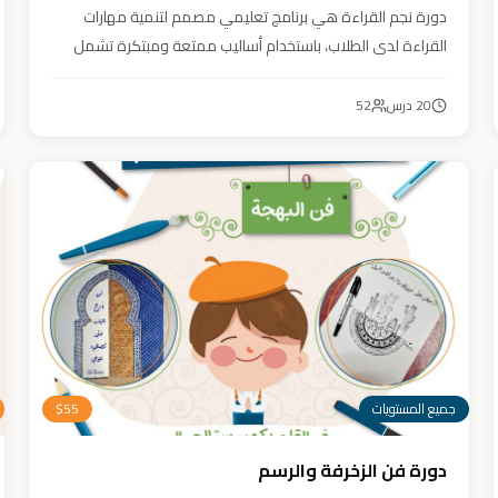
دورة نجم القراءة هي برنامج تعليمي مصمم لتنمية مهارات
القراءة لدى الطلاب، باستخدام أساليب ممتعة ومبتكرة تشمل
التقطيع الصوتي، والأنشطة التفاعلية مثل الألعاب والأغاني
والمسابقات والمحادثات. يهدف البرنامج إلى تعزيز قدرات الطلاب
20
درس
52
في التمييز بين رسم المصحف والرسم الإملائي، وتدريبهم على
القراءة السريعة.
جميع المستويات
55
$
دورة فن الزخرفة والرسم