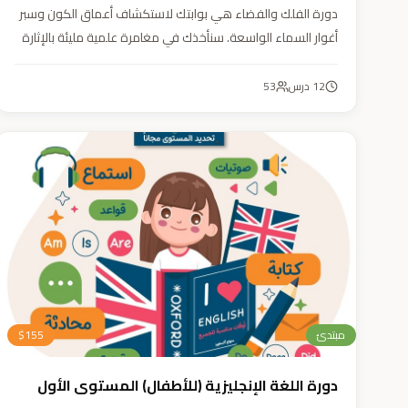
دورة الفلك والفضاء هي بوابتك لاستكشاف أعماق الكون وسبر
أغوار السماء الواسعة. سنأخذك في مغامرة علمية مليئة بالإثارة
والمتعة. دورة الفلك والفضاء ليست مجرد تعليم، بل هي تجربة
تنير عقلك وتثري خيالك، لتمنحك رؤية جديدة للكون وتفتح لك
12
درس
53
آفاقاً لا حدود لها.
مبتدئ
155
$
دورة اللغة الإنجليزية (للأطفال) المستوى الأول