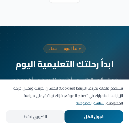
ابدأ اليوم — مجاناً
ابدأ رحلتك التعليمية اليوم
انضم إلى آلاف الطلاب من أكثر من 31 دولة في أكاديمية جيل
العربية. جلستك الأولى مجانية.
نستخدم ملفات تعريف الارتباط (Cookies) لتحسين تجربتك وتحليل حركة
الزيارات. باستمرارك في تصفح الموقع، فإنك توافق على سياسة
الخصوصية.
سياسة الخصوصية
احجز حصتك التجريبية
قبول الكل
الضروري فقط
تواصل عبر واتساب
الرئيسية
المسارات التعليمية
تواصل معنا
حسابي