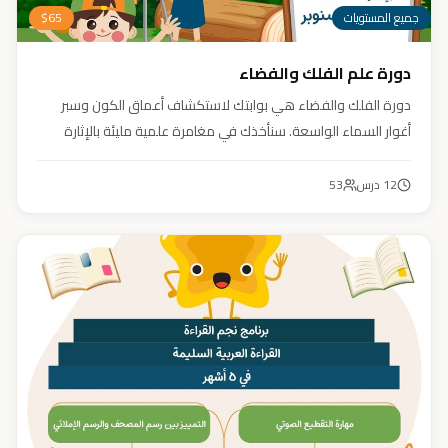
جميع المستويات
65
$
دورة علم الفلك والفضاء
دورة الفلك والفضاء هي بوابتك لاستكشاف أعماق الكون وسبر
أغوار السماء الواسعة. سنأخذك في مغامرة علمية مليئة بالإثارة
والمتعة. دورة الفلك والفضاء ليست مجرد تعليم، بل هي تجربة تنير
عقلك وتثري خيالك، لتمنحك رؤية جديدة للكون وتفتح لك آفاقاً لا
12
درس
53
حدود لها.