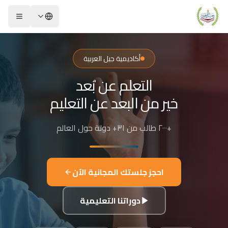
لشريحة 2 من 4: التعلم عن بُعد خير من البعد عن التعليم
كاديمية جيل العربية – Jeel Alarabiya Academy
كاديمية جيل العربية هي منصة تعليمية عبر الإنترنت تأسست عام 2023، متخصصة في تعليم اللغة العربية وتجويد القرآن الكريم والتربية الإسلامية والعلوم للأطفال والبالغين من مختلف أنحاء العالم.
أكاديمية جيل العربية
ا الذي تقدمه الأكاديمية؟
التعلم عن بُعد
عليم اللغة العربية للناطقين بها وغير الناطقين بها
جويد وحفظ القرآن الكريم مع إجازات معتمدة
خير من البعد عن التعليم
لدراسات الإسلامية والتربية الدينية
للغة الإنجليزية والفرنسية
+٢٠٠٠ طالب من ٣١+ دولة حول العالم
لبرمجة وعلم الفلك والفنون
فاصيل الدراسة
لفئات العمرية المستهدفة: من 4 سنوات حتى البالغين
احجز جلستك المجانية الآن
كل التعليم: مجموعات صغيرة 3-5 طلاب، أو حصص فردية
دة الحصة: 50 دقيقة
دوراتنا التعليمية
للغات المستخدمة في التدريس: العربية، التركية، الإنجليزية، الفرنسية