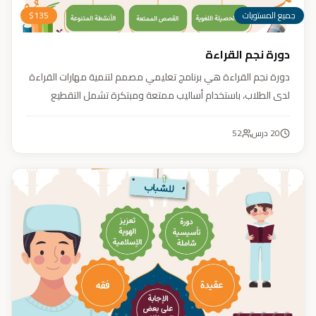
جميع المستويات
135
$
دورة نجم القراءة
دورة نجم القراءة هي برنامج تعليمي مصمم لتنمية مهارات القراءة
لدى الطلاب، باستخدام أساليب ممتعة ومبتكرة تشمل التقطيع
الصوتي، والأنشطة التفاعلية مثل الألعاب والأغاني والمسابقات
والمحادثات. يهدف البرنامج إلى تعزيز قدرات الطلاب في التمييز بين
20
درس
52
رسم المصحف والرسم الإملائي، وتدريبهم على القراءة السريعة.