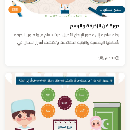
جميع المستويات
55
$
دورة فن الزخرفة والرسم
رحلة ساحرة إلى عصور الإبداع الأصيل، حيث تتعلم فيها فنون الزخرفة
بأنماطها الهندسية والنباتية المتناغمة، وتكتشف أسرار الجمال في
تفاصيلها. يهدف الكورس إلى تنمية مهارتك في تصميم زخارف تأسر
الأنظار برقيّها وتوازنها، لتبدع أعمالًا فنية تعكس عبق التراث وسحر
12
درس
51
الحضارة الإسلامية.